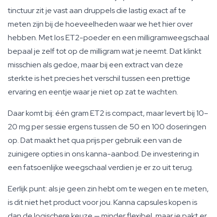
tinctuur zit je vast aan druppels die lastig exact af te
meten zijn bij de hoeveelheden waar we het hier over
hebben. Met los ET2-poeder en een milligramweegschaal
bepaal je zelf tot op de milligram wat je neemt. Dat klinkt
misschien als gedoe, maar bij een extract van deze
sterkte is het precies het verschil tussen een prettige
ervaring en eentje waar je niet op zat te wachten.
Daar komt bij: één gram ET2 is compact, maar levert bij 10–
20 mg per sessie ergens tussen de 50 en 100 doseringen
op. Dat maakt het qua prijs per gebruik een van de
zuinigere opties in ons kanna-aanbod. De investering in
een fatsoenlijke weegschaal verdien je er zo uit terug.
Eerlijk punt: als je geen zin hebt om te wegen en te meten,
is dit niet het product voor jou. Kanna capsules kopen is
dan de logischere keuze — minder flexibel, maar je pakt er