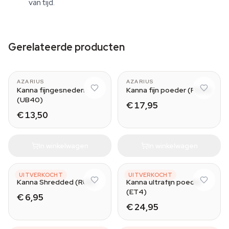
van tijd.
Gerelateerde producten
AZARIUS
AZARIUS
Kanna fijngesneden
Kanna fijn poeder (FS20)
(UB40)
€ 17,95
€ 13,50
In winkelwagen
In winkelwagen
AZARIUS
AZARIUS
UITVERKOCHT
UITVERKOCHT
Kanna Shredded (RU8)
Kanna ultrafijn poeder
(ET4)
€ 6,95
€ 24,95