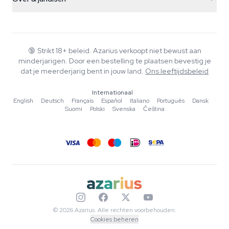
+31(0)204897914
Retourbeleid
Smartshop
Over Azarius
Kwaliteitsgarantie
Herbshop
Wiki
Contact
Growshop
Blog
🔞
Strikt 18+ beleid. Azarius verkoopt niet bewust aan
Veelgestelde vragen
minderjarigen. Door een bestelling te plaatsen bevestig je
Muziek
Privacybeleid
dat je meerderjarig bent in jouw land.
Ons leeftijdsbeleid
Schrijvers
Internationaal
Redactionele normen
English
·
Deutsch
·
Français
·
Español
·
Italiano
·
Português
·
Dansk
·
Suomi
·
Polski
·
Svenska
·
Čeština
Tools & Calculators
Acties
Sitemap
© 2026 Azarius. Alle rechten voorbehouden.
Cookies beheren