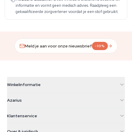
informatie en vormt geen medisch advies. Raadpleeg een
gekwalificeerde zorgverlener voordat je een stof gebruikt.
Meld je aan voor onze nieuwsbrief
-10%
Winkelinformatie
Azarius
Azarius
Galvaniweg 11
5482 TN Schijndel
Cannabiszaden
Klantenservice
Nederland
Paddo's
Verzendinfo
support@azarius.com
Smokeshop
Over & juridisch