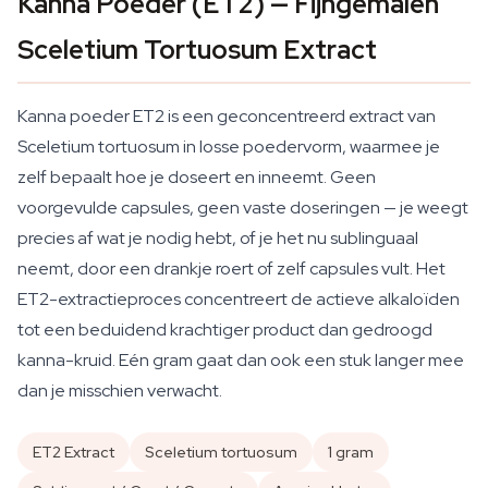
Kanna Poeder (ET2) — Fijngemalen
Sceletium Tortuosum Extract
Kanna poeder ET2 is een geconcentreerd extract van
Sceletium tortuosum
in losse poedervorm, waarmee je
zelf bepaalt hoe je doseert en inneemt. Geen
voorgevulde capsules, geen vaste doseringen — je weegt
precies af wat je nodig hebt, of je het nu sublinguaal
neemt, door een drankje roert of zelf capsules vult. Het
ET2-extractieproces concentreert de actieve alkaloïden
tot een beduidend krachtiger product dan gedroogd
kanna-kruid. Eén gram gaat dan ook een stuk langer mee
dan je misschien verwacht.
ET2 Extract
Sceletium tortuosum
1 gram