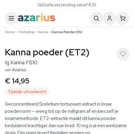
Skip to content
Gratis verzending vanaf €25
Home
Herbshop
Kanna
Kanna Poeder Et2
Kanna poeder (ET2)
1g Kanna FS10
van
Azarius
€ 14,95
Tijdelijk uitverkocht
Geconcentreerd Sceletium tortuosum extract in losse
poedervorm — weeg tot op de milligram af en kies zelf je
innamemethode. ET2-extractie maakt dit kanna poeder
beduidend krachtiger dan ruw kruid: 10 mg is al een werkzame
dosis. Eén gram levert tientallen sessies op.