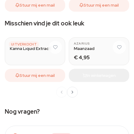
Stuur mij een mail
Stuur mij een mail
Misschien vind je dit ook leuk
AZARIUS
AZARIUS
UITVERKOCHT
Kanna Liquid Extract
Maanzaad
€ 4,95
Stuur mij een mail
In winkelwagen
Nog vragen?