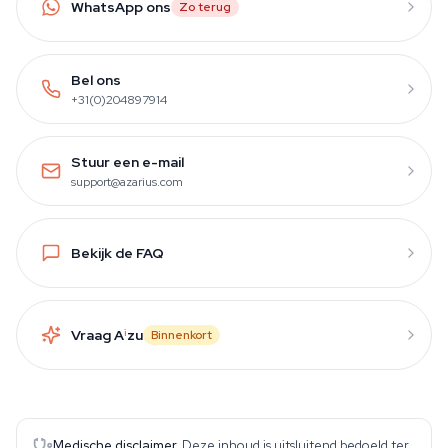
WhatsApp ons
Zo terug
Bel ons
+31(0)204897914
Stuur een e-mail
support@azarius.com
Bekijk de FAQ
Vraag A
i
zu
Binnenkort
Medische disclaimer.
Deze inhoud is uitsluitend bedoeld ter