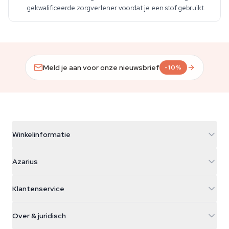
gekwalificeerde zorgverlener voordat je een stof gebruikt.
Meld je aan voor onze nieuwsbrief
-10%
Winkelinformatie
Azarius
Azarius
Galvaniweg 11
5482 TN Schijndel
Cannabiszaden
Klantenservice
Nederland
Paddo's
Verzendinfo
support@azarius.com
Smokeshop
Over & juridisch
+31(0)204897914
Retourbeleid
Smartshop