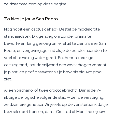
zeldzaamste item op deze pagina.
Zo kies je jouw San Pedro
Nog nooit een cactus gehad? Bestel de middelgrote
standaardstek. Dik genoeg om zonder drama te
bewortelen, lang genoeg om er al uit te zien als een San
Pedro, en vergevingsgezind als je de eerste maanden te
veel of te weinig water geeft. Pot hem in korrelige
cactusgrond, laat de snijwond een week drogen voordat
je plant, en geef pas water als je bovenin nieuwe groei
ziet.
Al een pachanoi of twee grootgebracht? Dan is de 7-
ribbige de logische volgende stap — zelfde verzorging,
zeldzamere genetica. Wil je iets op de vensterbank dat je
bezoek doet fronsen, dan is Crested of Monstrose jouw