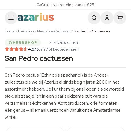
Skip to content
Gratis verzending vanaf €25
Home
Herbshop
Mescaline Cactussen
San Pedro Cactussen
HERBSHOP
7 PRODUCTEN
4.5
/5
van 781 beoordelingen
San Pedro cactussen
San Pedro cactus (Echinopsis pachanoi) is dé Andes-
zuilcactus die we bij Azarius al sinds begin jaren 2000 in het
assortiment hebben. Je kunt hem bij ons kopen als beworteld
stek, als zaadje, en in een paar zeldzame cultivars die
verzamelaars écht kennen. Acht producten, drie formaten,
één genus — allemaal verzonden vanuit onze Amsterdamse
winkel.