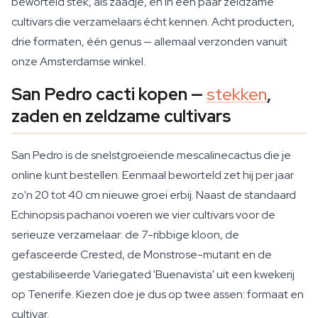
beworteld stek, als zaadje, en in een paar zeldzame
cultivars die verzamelaars écht kennen. Acht producten,
drie formaten, één genus — allemaal verzonden vanuit
onze Amsterdamse winkel.
San Pedro cacti kopen —
stekken
,
zaden en zeldzame cultivars
San Pedro is de snelstgroeiende mescalinecactus die je
online kunt bestellen. Eenmaal beworteld zet hij per jaar
zo'n 20 tot 40 cm nieuwe groei erbij. Naast de standaard
Echinopsis pachanoi voeren we vier cultivars voor de
serieuze verzamelaar: de 7-ribbige kloon, de
gefasceerde Crested, de Monstrose-mutant en de
gestabiliseerde Variegated 'Buenavista' uit een kwekerij
op Tenerife. Kiezen doe je dus op twee assen: formaat en
cultivar.