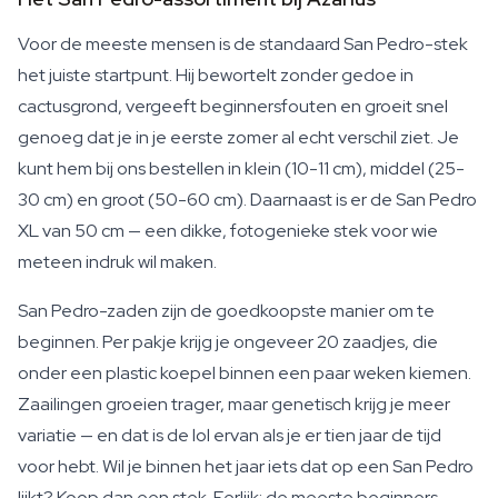
Voor de meeste mensen is de standaard San Pedro-stek
het juiste startpunt. Hij bewortelt zonder gedoe in
cactusgrond, vergeeft beginnersfouten en groeit snel
genoeg dat je in je eerste zomer al echt verschil ziet. Je
kunt hem bij ons bestellen in klein (10-11 cm), middel (25-
30 cm) en groot (50-60 cm). Daarnaast is er de San Pedro
XL van 50 cm — een dikke, fotogenieke stek voor wie
meteen indruk wil maken.
San Pedro-zaden zijn de goedkoopste manier om te
beginnen. Per pakje krijg je ongeveer 20 zaadjes, die
onder een plastic koepel binnen een paar weken kiemen.
Zaailingen groeien trager, maar genetisch krijg je meer
variatie — en dat is de lol ervan als je er tien jaar de tijd
voor hebt. Wil je binnen het jaar iets dat op een San Pedro
lijkt? Koop dan een stek. Eerlijk: de meeste beginners