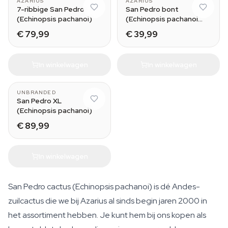
AZARIUS
AZARIUS
7-ribbige San Pedro
San Pedro bont
(Echinopsis pachanoi)
(Echinopsis pachanoi
variegata) Buenavista
€ 79,99
€ 39,99
In winkelwagen
In winkelwagen
UNBRANDED
San Pedro XL
(Echinopsis pachanoi)
€ 89,99
In winkelwagen
San Pedro cactus (Echinopsis pachanoi) is dé Andes-
zuilcactus die we bij Azarius al sinds begin jaren 2000 in
het assortiment hebben. Je kunt hem bij ons kopen als