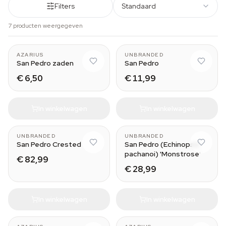
Filters
Standaard
7 producten weergegeven
Small (10-11 cm)
AZARIUS
UNBRANDED
San Pedro zaden
San Pedro
€ 6,50
€ 11,99
In winkelwagen
In winkelwagen
Stemmed
UNBRANDED
UNBRANDED
San Pedro Crested
San Pedro (Echinopsis
pachanoi) 'Monstrose'
€ 82,99
€ 28,99
In winkelwagen
In winkelwagen
Large (50-60 cm)