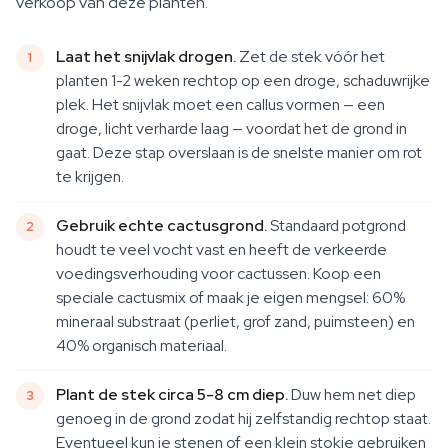
verkoop van deze planten.
Laat het snijvlak drogen.
Zet de stek vóór het
planten 1-2 weken rechtop op een droge, schaduwrijke
plek. Het snijvlak moet een callus vormen — een
droge, licht verharde laag — voordat het de grond in
gaat. Deze stap overslaan is de snelste manier om rot
te krijgen.
Gebruik echte cactusgrond.
Standaard potgrond
houdt te veel vocht vast en heeft de verkeerde
voedingsverhouding voor cactussen. Koop een
speciale cactusmix of maak je eigen mengsel: 60%
mineraal substraat (perliet, grof zand, puimsteen) en
40% organisch materiaal.
Plant de stek circa 5-8 cm diep.
Duw hem net diep
genoeg in de grond zodat hij zelfstandig rechtop staat.
Eventueel kun je stenen of een klein stokje gebruiken