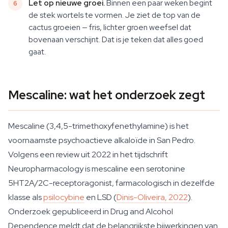
Let op nieuwe groei.
Binnen een paar weken begint
de stek wortels te vormen. Je ziet de top van de
cactus groeien — fris, lichter groen weefsel dat
bovenaan verschijnt. Dat is je teken dat alles goed
gaat.
Mescaline: wat het onderzoek zegt
Mescaline (3,4,5-trimethoxyfenethylamine) is het
voornaamste psychoactieve alkaloïde in San Pedro.
Volgens een review uit 2022 in het tijdschrift
Neuropharmacology is mescaline een serotonine
5HT2A/2C-receptoragonist, farmacologisch in dezelfde
klasse als
psilocybine
en LSD (
Dinis-Oliveira, 2022
).
Onderzoek gepubliceerd in Drug and Alcohol
Dependence meldt dat de belangrijkste bijwerkingen van