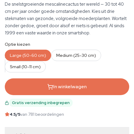
De snelstgroeiende mescalinecactus ter wereld — 30 tot 40
cm per jaar onder goede omstandigheden. Kies uit drie
stekmaten van gezonde, volgroeide moederplanten. Wortelt
zonder gedoe, groeit door alsof er niets is gebeurd. Al sinds
1999 een vaste waarde in onze smartshop.
Optie kiezen
Large (50-60 cm)
Medium (25-30 cm)
AANTAL
Small (10-11 cm)
In winkelwagen
Gratis verzending inbegrepen
4.5
/5
van 781 beoordelingen