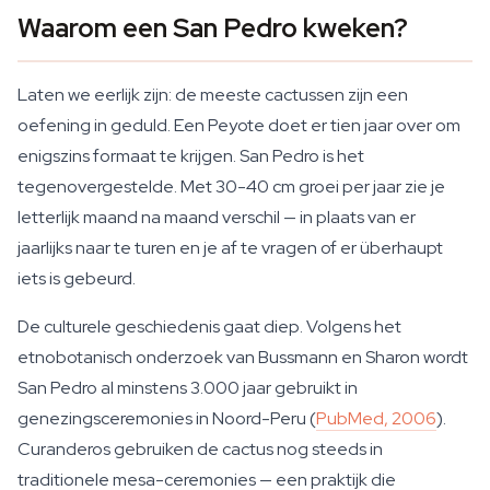
Waarom een San Pedro kweken?
Laten we eerlijk zijn: de meeste cactussen zijn een
oefening in geduld. Een Peyote doet er tien jaar over om
enigszins formaat te krijgen. San Pedro is het
tegenovergestelde. Met 30-40 cm groei per jaar zie je
letterlijk maand na maand verschil — in plaats van er
jaarlijks naar te turen en je af te vragen of er überhaupt
iets is gebeurd.
De culturele geschiedenis gaat diep. Volgens het
etnobotanisch onderzoek van Bussmann en Sharon wordt
San Pedro al minstens 3.000 jaar gebruikt in
genezingsceremonies in Noord-Peru (
PubMed, 2006
).
Curanderos gebruiken de cactus nog steeds in
traditionele mesa-ceremonies — een praktijk die