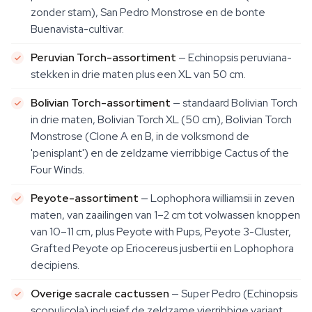
zonder stam), San Pedro Monstrose en de bonte
Buenavista-cultivar.
Peruvian Torch-assortiment
— Echinopsis peruviana-
stekken in drie maten plus een XL van 50 cm.
Bolivian Torch-assortiment
— standaard Bolivian Torch
in drie maten, Bolivian Torch XL (50 cm), Bolivian Torch
Monstrose (Clone A en B, in de volksmond de
'penisplant') en de zeldzame vierribbige Cactus of the
Four Winds.
Peyote-assortiment
— Lophophora williamsii in zeven
maten, van zaailingen van 1–2 cm tot volwassen knoppen
van 10–11 cm, plus Peyote with Pups, Peyote 3-Cluster,
Grafted Peyote op Eriocereus jusbertii en Lophophora
decipiens.
Overige sacrale cactussen
— Super Pedro (Echinopsis
scopulicola) inclusief de zeldzame vierribbige variant,