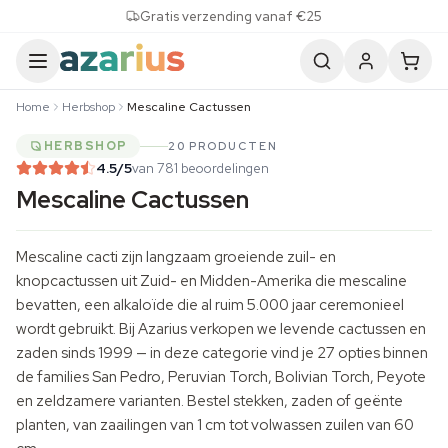
Skip to content
Gratis verzending vanaf €25
Home
Herbshop
Mescaline Cactussen
HERBSHOP
20 PRODUCTEN
4.5
/5
van 781 beoordelingen
Mescaline Cactussen
Mescaline cacti zijn langzaam groeiende zuil- en
knopcactussen uit Zuid- en Midden-Amerika die mescaline
bevatten, een alkaloïde die al ruim 5.000 jaar ceremonieel
wordt gebruikt. Bij Azarius verkopen we levende cactussen en
zaden sinds 1999 — in deze categorie vind je 27 opties binnen
de families
San Pedro
, Peruvian Torch,
Bolivian Torch
,
Peyote
en zeldzamere varianten. Bestel
stekken
, zaden of geënte
planten, van zaailingen van 1 cm tot volwassen zuilen van 60