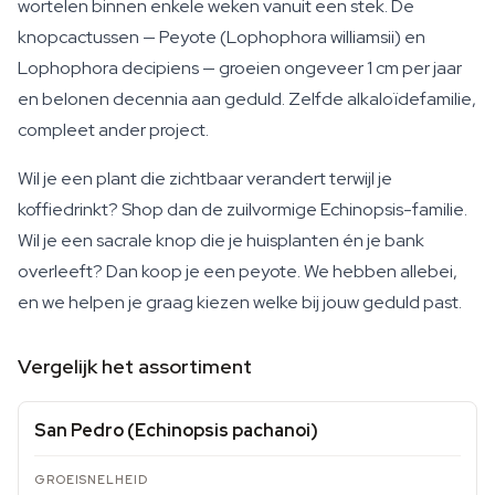
wortelen binnen enkele weken vanuit een stek. De
knopcactussen — Peyote (Lophophora williamsii) en
Lophophora decipiens — groeien ongeveer 1 cm per jaar
en belonen decennia aan geduld. Zelfde alkaloïdefamilie,
compleet ander project.
Wil je een plant die zichtbaar verandert terwijl je
koffiedrinkt? Shop dan de zuilvormige Echinopsis-familie.
Wil je een sacrale knop die je huisplanten én je bank
overleeft? Dan koop je een peyote. We hebben allebei,
en we helpen je graag kiezen welke bij jouw geduld past.
Vergelijk het assortiment
San Pedro (Echinopsis pachanoi)