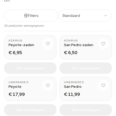
cm.
Filters
Standaard
20 producten weergegeven
AZARIUS
AZARIUS
Peyote-zaden
San Pedro zaden
€ 6,95
€ 6,50
In winkelwagen
In winkelwagen
2-3 cm
Small (10-11 cm)
UNBRANDED
UNBRANDED
Peyote
San Pedro
€ 17,99
€ 11,99
In winkelwagen
In winkelwagen
Medium (25-30 cm)
Medium (25-30 cm)