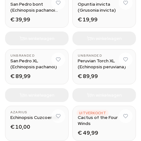
San Pedro bont
Opuntia invicta
(Echinopsis pachanoi
(Grusonia invicta)
variegata) Buenavista
€ 39,99
€ 19,99
In winkelwagen
In winkelwagen
UNBRANDED
UNBRANDED
San Pedro XL
Peruvian Torch XL
(Echinopsis pachanoi)
(Echinopsis peruviana)
€ 89,99
€ 89,99
In winkelwagen
In winkelwagen
Small (10-11 cm)
Medium (25-30 cm)
AZARIUS
UNBRANDED
UITVERKOCHT
Echinopsis Cuzcoensis
Cactus of the Four
Winds
€ 10,00
€ 49,99