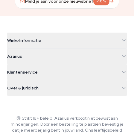
Meld je aan voor onze nieuwsbrief
-10%
Winkelinformatie
Azarius
Azarius
Galvaniweg 11
5482 TN Schijndel
Cannabiszaden
Klantenservice
Nederland
Paddo's
Verzendinfo
support@azarius.com
Smokeshop
Over & juridisch
+31(0)204897914
Retourbeleid
Smartshop
Over Azarius
Kwaliteitsgarantie
Herbshop
Wiki
Contact
Growshop
Blog
🔞
Strikt 18+ beleid. Azarius verkoopt niet bewust aan
Veelgestelde vragen
minderjarigen. Door een bestelling te plaatsen bevestig je
Muziek
Privacybeleid
dat je meerderjarig bent in jouw land.
Ons leeftijdsbeleid