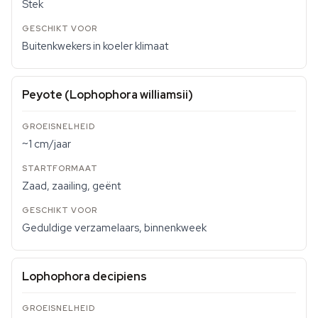
Stek
Buitenkwekers in koeler klimaat
Peyote (Lophophora williamsii)
~1 cm/jaar
Zaad, zaailing, geënt
Geduldige verzamelaars, binnenkweek
Lophophora decipiens