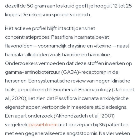
dezelfde 50 gram aan los kruid geeft je hooguit 12 tot 25
kopjes. De rekensom spreekt voor zich.
Het actieve profiel blijft intact tijdens het
concentratieproces.
Passiflora incarnata
bevat
flavonoïden — voornamelijk chrysine en vitexine — naast
harmala-alkaloïden zoals harmine en harmaline.
Onderzoekers vermoeden dat deze stoffen inwerken op
gamma-aminoboterzuur (GABA)-receptoren in de
hersenen. Een systematische review van negen klinische
trials, gepubliceerd in
Frontiers in Pharmacology
(Janda et
al., 2020), liet zien dat
Passiflora incarnata
anxiolytische
eigenschappen vertoonde in meerdere studiedesigns.
Een apart onderzoek (Akhondzadeh et al., 2001)
vergeleek
passiebloem
met oxazepam bij 36 patiënten
met een gegeneraliseerde angststoornis. Na vier weken