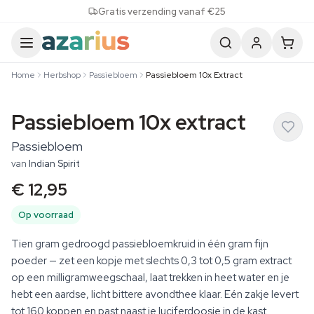
Skip to content
Gratis verzending vanaf €25
Home
Herbshop
Passiebloem
Passiebloem 10x Extract
Passiebloem 10x extract
Passiebloem
van
Indian Spirit
€ 12,95
Op voorraad
Tien gram gedroogd passiebloemkruid in één gram fijn
poeder — zet een kopje met slechts 0,3 tot 0,5 gram extract
op een milligramweegschaal, laat trekken in heet water en je
hebt een aardse, licht bittere avondthee klaar. Eén zakje levert
tot 160 koppen en past naast je luciferdoosje in de kast.