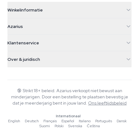
Winkelinformatie
Azarius
Azarius
Galvaniweg 11
5482 TN Schijndel
Cannabiszaden
Klantenservice
Nederland
Paddo's
Verzendinfo
support@azarius.com
Smokeshop
Over & juridisch
+31(0)204897914
Retourbeleid
Smartshop
Over Azarius
Kwaliteitsgarantie
Herbshop
Wiki
Contact
Growshop
Blog
🔞
Strikt 18+ beleid. Azarius verkoopt niet bewust aan
Veelgestelde vragen
minderjarigen. Door een bestelling te plaatsen bevestig je
Muziek
Privacybeleid
dat je meerderjarig bent in jouw land.
Ons leeftijdsbeleid
Schrijvers
Internationaal
Redactionele normen
English
·
Deutsch
·
Français
·
Español
·
Italiano
·
Português
·
Dansk
·
Suomi
·
Polski
·
Svenska
·
Čeština
Tools & Calculators
Acties