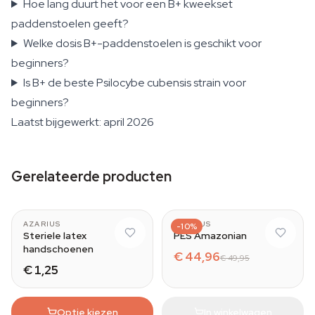
Hoe lang duurt het voor een B+ kweekset
paddenstoelen geeft?
Welke dosis B+-paddenstoelen is geschikt voor
beginners?
Is B+ de beste Psilocybe cubensis strain voor
beginners?
Laatst bijgewerkt: april 2026
Gerelateerde producten
AZARIUS
AZARIUS
-10%
Steriele latex
PES Amazonian
handschoenen
€ 44,96
€ 49,95
€ 1,25
Optie kiezen
In winkelwagen