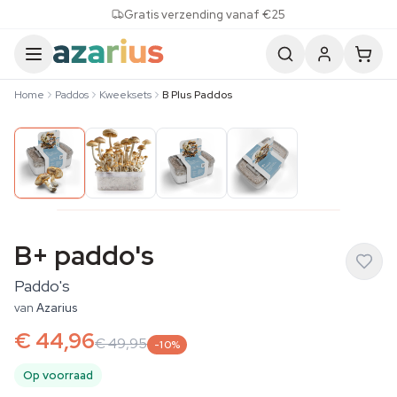
Skip to content
Gratis verzending vanaf €25
Home
Paddos
Kweeksets
B Plus Paddos
B+ paddo's
Paddo's
van
Azarius
€ 44,96
€ 49,95
-10%
Op voorraad