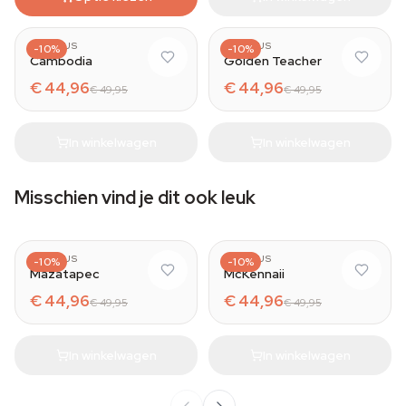
AZARIUS
AZARIUS
-10%
-10%
Cambodia
Golden Teacher
€ 44,96
€ 44,96
€ 49,95
€ 49,95
In winkelwagen
In winkelwagen
Misschien vind je dit ook leuk
AZARIUS
AZARIUS
-10%
-10%
Mazatapec
McKennaii
€ 44,96
€ 44,96
€ 49,95
€ 49,95
In winkelwagen
In winkelwagen