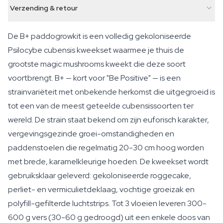
Verzending & retour
De B+ paddogrowkit is een volledig gekoloniseerde
Psilocybe cubensis kweekset waarmee je thuis de
grootste magic mushrooms kweekt die deze soort
voortbrengt. B+ — kort voor "Be Positive" — is een
strainvariëteit met onbekende herkomst die uitgegroeid is
tot een van de meest geteelde cubensissoorten ter
wereld. De strain staat bekend om zijn euforisch karakter,
vergevingsgezinde groei-omstandigheden en
paddenstoelen die regelmatig 20-30 cm hoog worden
met brede, karamelkleurige hoeden. De kweekset wordt
gebruiksklaar geleverd: gekoloniseerde roggecake,
perliet- en vermiculietdeklaag, vochtige groeizak en
polyfill-gefilterde luchtstrips. Tot 3 vloeien leveren 300-
600 g vers (30-60 g gedroogd) uit een enkele doos van