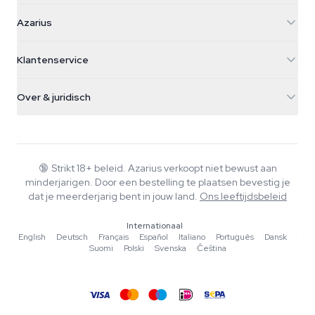
Azarius
Azarius
Galvaniweg 11
5482 TN Schijndel
Cannabiszaden
Klantenservice
Nederland
Paddo's
Verzendinfo
support@azarius.com
Smokeshop
Over & juridisch
+31(0)204897914
Retourbeleid
Smartshop
Over Azarius
Kwaliteitsgarantie
Herbshop
Wiki
Contact
Growshop
Blog
🔞
Strikt 18+ beleid. Azarius verkoopt niet bewust aan
Veelgestelde vragen
minderjarigen. Door een bestelling te plaatsen bevestig je
Muziek
Privacybeleid
dat je meerderjarig bent in jouw land.
Ons leeftijdsbeleid
Schrijvers
Internationaal
Redactionele normen
English
·
Deutsch
·
Français
·
Español
·
Italiano
·
Português
·
Dansk
·
Suomi
·
Polski
·
Svenska
·
Čeština
Tools & Calculators
Acties
Sitemap