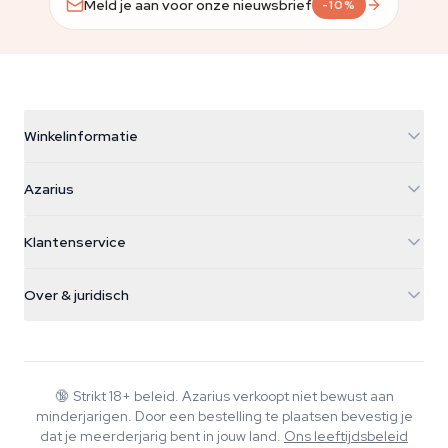
Meld je aan voor onze nieuwsbrief
-10%
Winkelinformatie
Azarius
Azarius
Galvaniweg 11
5482 TN Schijndel
Cannabiszaden
Klantenservice
Nederland
Paddo's
Verzendinfo
support@azarius.com
Smokeshop
Over & juridisch
+31(0)204897914
Retourbeleid
Smartshop
Over Azarius
Kwaliteitsgarantie
Herbshop
Wiki
Contact
Growshop
Blog
🔞
Strikt 18+ beleid. Azarius verkoopt niet bewust aan
Veelgestelde vragen
minderjarigen. Door een bestelling te plaatsen bevestig je
Muziek
Privacybeleid
dat je meerderjarig bent in jouw land.
Ons leeftijdsbeleid