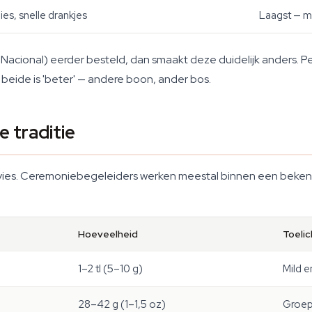
es, snelle drankjes
Laagst — m
 Nacional) eerder besteld, dan smaakt deze duidelijk anders. Per
 beide is 'beter' — andere boon, ander bos.
 traditie
 advies. Ceremoniebegeleiders werken meestal binnen een beke
Hoeveelheid
Toelic
1–2 tl (5–10 g)
Mild e
28–42 g (1–1,5 oz)
Groep