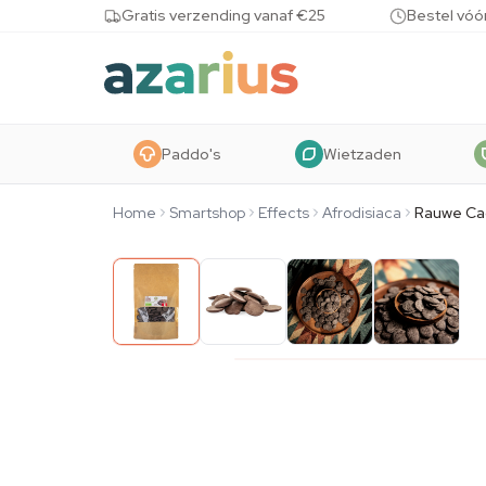
Skip to content
Gratis verzending vanaf €25
Bestel vóó
Paddo's
Wietzaden
Home
Smartshop
Effects
Afrodisiaca
Rauwe Ca