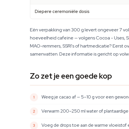
Diepere ceremoniële dosis
Eén verpakking van 300 g levert ongeveer 7 vo
hoeveelheid cafeïne — volgens Cocoa - Uses, Si
MAO-remmers, SSRI's of hartmedicatie? Eerst ove
samenvatten. Deze informatie is gericht op volw
Zo zet je een goede kop
Weeg je cacao af — 5–10 g voor een gewone
Verwarm 200–250 ml water of plantaardige m
Voeg de drops toe aan de warme vloeistof en