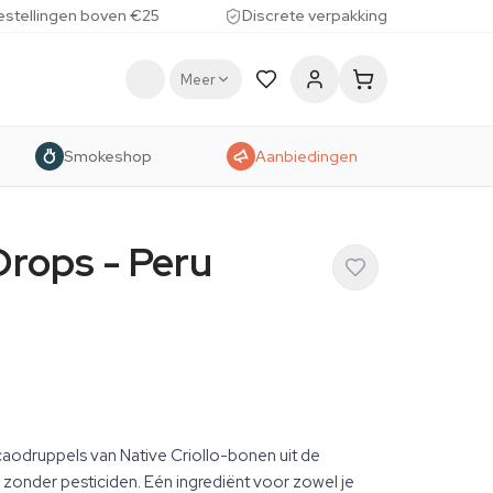
estellingen boven €25
Discrete verpakking
Meer
Smokeshop
Aanbiedingen
rops - Peru
odruppels van Native Criollo-bonen uit de
onder pesticiden. Eén ingrediënt voor zowel je