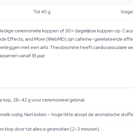
Tot 40 g
Volgen
lledige ceremoniële koppen of 30+ dagelijkse koppen op. Cac
de Effects, and More (WebMD) zijn cafeïne-gerelateerde effec
rleggen met een arts. Theobromine heeft cardiovasculaire werki
assenen vanaf 18 jaar.
 kop, 28–42 g voor ceremonieel gebruik.
elk rustig. Niet koken — hoge hitte sloopt de aromatische stoff
 klop door tot alles is gesmolten (2–3 minuten).