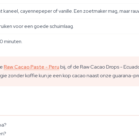
kaneel, cayennepeper of vanille. Een zoetmaker mag, maar rauwe 
ruiken voor een goede schuimlaag.
40 minuten.
ze
Raw Cacao Paste - Peru
bij, of de Raw Cacao Drops - Ecu
gie zonder koffie kun je een kop cacao naast onze guarana-p
oa?
en?