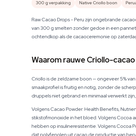
300 g verpakking
Native Criollo boon
Peru
Raw Cacao Drops - Peru zijn ongebrande cacaod
van 300 g smelten zonder gedoe in een pannet
ochtendkop als de cacaoceremonie op zaterda
Waarom rauwe Criollo-cacao u
Criollo is de zeldzame boon — ongeveer 5% van
smaakprofiel is fruitig en notig, zonder de sch
druppels niet gebrand en minimaal verwerkt zijn,
Volgens Cacao Powder: Health Benefits, Nutrien
stikstofmonoxide in het bloed. Volgens Cocoa
hebben op insulineresistentie. Volgens Cocoa P
dat polyfenolen uit cacao de productie van be