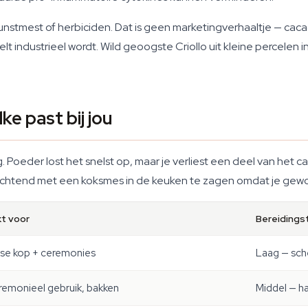
nstmest of herbiciden. Dat is geen marketingverhaaltje — ca
 industrieel wordt. Wild geoogste Criollo uit kleine percelen
e past bij jou
Poeder lost het snelst op, maar je verliest een deel van het 
ochtend met een koksmes in de keuken te zagen omdat je gewo
t voor
Bereidingst
kse kop + ceremonies
Laag — sch
remonieel gebruik, bakken
Middel — h