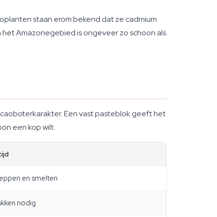
caoplanten staan erom bekend dat ze cadmium
 in het Amazonegebied is ongeveer zo schoon als
cacaoboterkarakter. Een vast pasteblok geeft het
on een kop wilt.
ijd
eppen en smelten
akken nodig