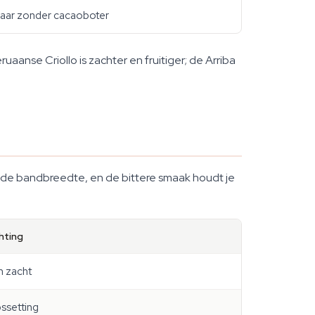
aar zonder cacaoboter
uaanse Criollo is zachter en fruitiger; de Arriba
nde bandbreedte, en de bittere smaak houdt je
hting
n zacht
ssetting