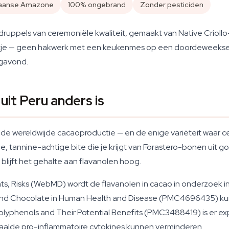
aanse Amazone
100% ongebrand
Zonder pesticiden
ruppels van ceremoniële kwaliteit, gemaakt van Native Criol
je — geen hakwerk met een keukenmes op een doordeweekse o
gavond.
it Peru anders is
 de wereldwijde cacaoproductie — en de enige variëteit waar 
erpe, tannine-achtige bite die je krijgt van Forastero-bonen 
 blijft het gehalte aan flavanolen hoog.
ts, Risks (WebMD) wordt de flavanolen in cacao in onderzoek 
 and Chocolate in Human Health and Disease (PMC4696435) kun
olyphenols and Their Potential Benefits (PMC3488419) is er ex
paalde pro-inflammatoire cytokines kunnen verminderen.