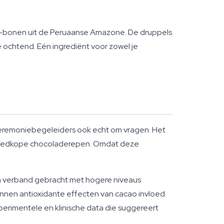
lo-bonen uit de Peruaanse Amazone. De druppels
chtend. Eén ingrediënt voor zowel je
ceremoniebegeleiders ook echt om vragen. Het
uit goedkope chocoladerepen. Omdat deze
in verband gebracht met hogere niveaus
nen antioxidante effecten van cacao invloed
perimentele en klinische data die suggereert