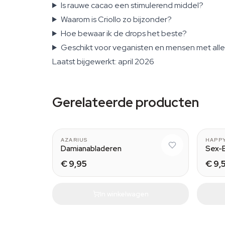
Is rauwe cacao een stimulerend middel?
Waarom is Criollo zo bijzonder?
Hoe bewaar ik de drops het beste?
Geschikt voor veganisten en mensen met all
Laatst bijgewerkt: april 2026
Gerelateerde producten
AZARIUS
HAPPY
Damianabladeren
Sex-
€ 9,95
€ 9,
In winkelwagen