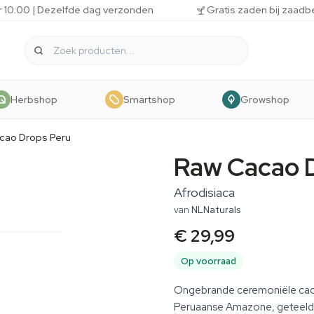
r 10:00 | Dezelfde dag verzonden
Gratis zaden bij zaadb
Herbshop
Smartshop
Growshop
cao Drops Peru
Raw Cacao D
Afrodisiaca
van
NLNaturals
€ 29,99
Op voorraad
Ongebrande ceremoniële caca
Peruaanse Amazone, geteeld z