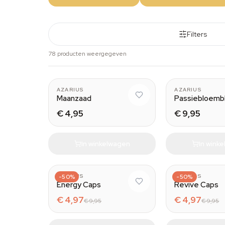
Filters
78 producten weergegeven
AZARIUS
AZARIUS
Maanzaad
Passiebloemb
€ 4,95
€ 9,95
In winkelwagen
In wink
AZARIUS
-50%
AZARIUS
-50%
Energy Caps
Revive Caps
€ 4,97
€ 4,97
€ 9,95
€ 9,95