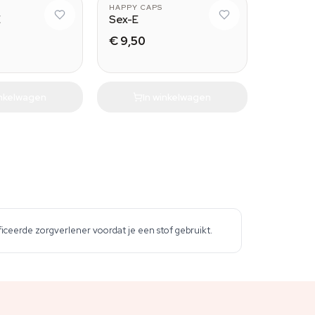
HAPPY CAPS
E
Sex-E
€ 9,50
inkelwagen
In winkelwagen
iceerde zorgverlener voordat je een stof gebruikt.