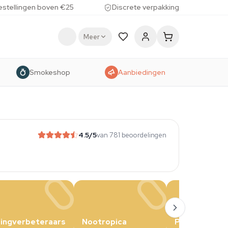
estellingen boven €25
Discrete verpakking
Meer
Smokeshop
Aanbiedingen
4.5
/5
van 781 beoordelingen
ngverbeteraars
Nootropica
Party