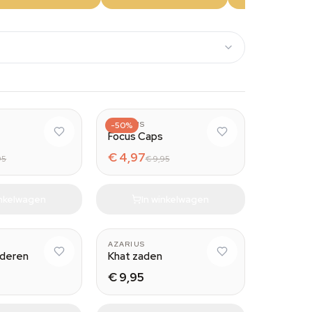
AZARIUS
-50%
Focus Caps
€ 4,97
95
€ 9,95
inkelwagen
In winkelwagen
AZARIUS
aderen
Khat zaden
€ 9,95