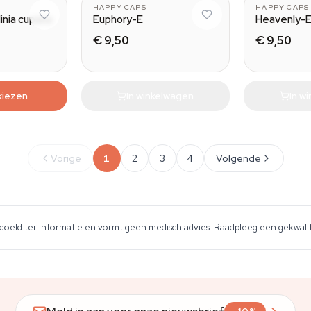
HAPPY CAPS
HAPPY CAPS
linia cupana
Euphory-E
Heavenly-
€ 9,50
€ 9,50
kiezen
In winkelwagen
In w
Vorige
1
2
3
4
Volgende
edoeld ter informatie en vormt geen medisch advies. Raadpleeg een gekwalif