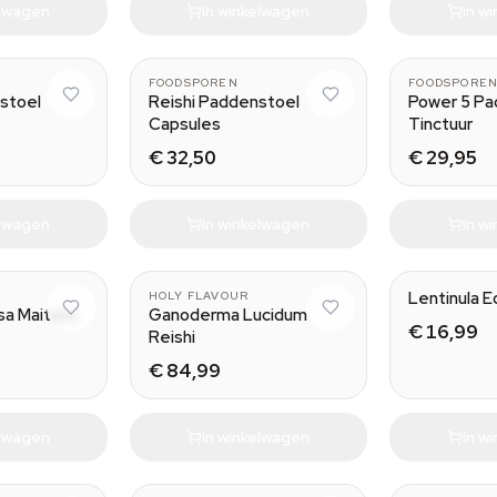
elwagen
In winkelwagen
In w
FOODSPOREN
FOODSPORE
stoel
Reishi Paddenstoel
Power 5 P
Capsules
Tinctuur
€ 32,50
€ 29,95
elwagen
In winkelwagen
In w
Lentinula E
HOLY FLAVOUR
sa Maitake
Ganoderma Lucidum
€ 16,99
Reishi
€ 84,99
elwagen
In winkelwagen
In w