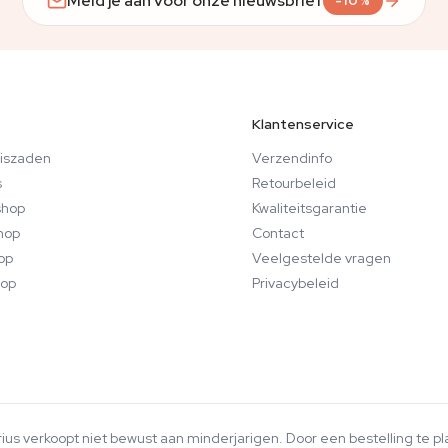
Meld je aan voor onze nieuwsbrief
-10%
Klantenservice
iszaden
Verzendinfo
s
Retourbeleid
hop
Kwaliteitsgarantie
hop
Contact
op
Veelgestelde vragen
op
Privacybeleid
arius verkoopt niet bewust aan minderjarigen. Door een bestelling te pl