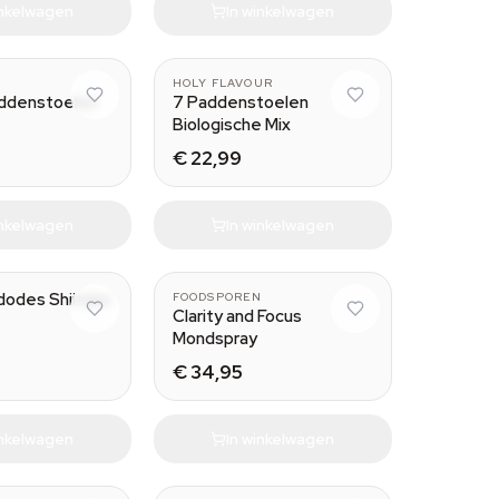
inkelwagen
In winkelwagen
30 ml
N
HOLY FLAVOUR
addenstoelen
7 Paddenstoelen
Biologische Mix
€ 22,99
inkelwagen
In winkelwagen
dodes Shiitake
FOODSPOREN
Clarity and Focus
Mondspray
€ 34,95
inkelwagen
In winkelwagen