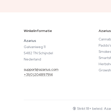
Winkelinformatie
Azarius
Cannab
Azarius
Paddo'
Galvaniweg 11
Smokes
5482 TN Schijndel
Smarts
Nederland
Herbsh
support@azarius.com
Growsh
+31(0)204897914
🔞
Strikt 18+ beleid. Az