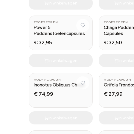
In winkelwagen
In wink
FOODSPOREN
FOODSPOREN
Power 5
Chaga Padden
Paddenstoelencapsules
Capsules
€ 32,95
€ 32,50
In winkelwagen
In wink
HOLY FLAVOUR
HOLY FLAVOUR
Inonotus Obliquus Chaga
Grifola Frondo
€ 74,99
€ 27,99
In winkelwagen
In wink
30 ml