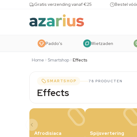
Skip to content
Gratis verzending vanaf €25
Bestel vóó
Paddo's
Wietzaden
Home
Smartshop
Effects
SMARTSHOP
78 PRODUCTEN
Effects
Afrodisiaca
Spijsvertering