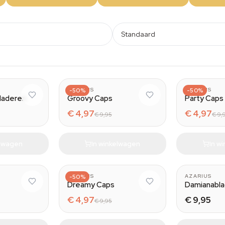
Standaard
AZARIUS
-50%
AZARIUS
-50%
laderen
Groovy Caps
Party Caps
€ 4,97
€ 4,97
€ 9,95
€ 9,
elwagen
In winkelwagen
In w
AZARIUS
-50%
AZARIUS
Dreamy Caps
Damianabl
€ 4,97
€ 9,95
€ 9,95