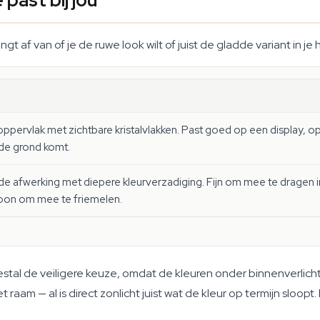
 past bij jou
af van of je de ruwe look wilt of juist de gladde variant in je 
oppervlak met zichtbare kristalvlakken. Past goed op een display, op
t de grond komt.
e afwerking met diepere kleurverzadiging. Fijn om mee te dragen in
oon om mee te friemelen.
meestal de veiligere keuze, omdat de kleuren onder binnenverlich
t raam — al is direct zonlicht juist wat de kleur op termijn sloopt