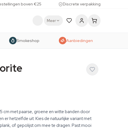
estellingen boven €25
Discrete verpakking
Meer
Smokeshop
Aanbiedingen
orite
3–5 cm met paarse, groene en witte banden door
 er hetzelfde uit. Kies de natuurlijke variant met
 plank, of gepolijst om mee te dragen. Past mooi