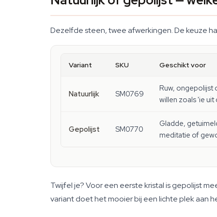
Natuurlijk of gepolijst — welke
Dezelfde steen, twee afwerkingen. De keuze hangt 
Variant
SKU
Geschikt voor
Ruw, ongepolijst 
Natuurlijk
SM0769
willen zoals 'ie ui
Gladde, getuimeld
Gepolijst
SM0770
meditatie of gew
Twijfel je? Voor een eerste kristal is gepolijst 
variant doet het mooier bij een lichte plek aan he