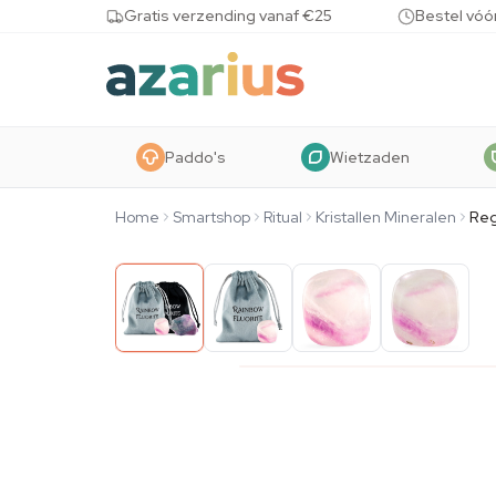
Skip to content
Gratis verzending vanaf €25
Bestel vóó
Paddo's
Wietzaden
Home
Smartshop
Ritual
Kristallen Mineralen
Reg