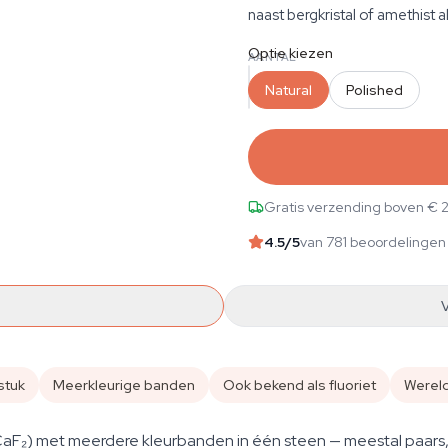
naast bergkristal of amethist als
Optie kiezen
AANTAL
Natural
Polished
Gratis verzending boven € 
4.5
/5
van 781 beoordelingen
stuk
Meerkleurige banden
Ook bekend als fluoriet
Werel
 (CaF₂) met meerdere kleurbanden in één steen — meestal paars,