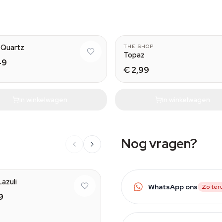
Natural
Nat
 Quartz
THE SHOP
Topaz
49
€ 2,99
In winkelwagen
In winkelwagen
Nog vragen?
Natural
Lazuli
WhatsApp ons
Zo ter
9