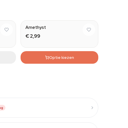
ural
Amethyst
€ 2,99
Optie kiezen
ug