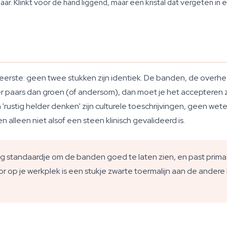
r. Klinkt voor de hand liggend, maar een kristal dat vergeten in e
en eerste: geen twee stukken zijn identiek. De banden, de over
meer paars dan groen (of andersom), dan moet je het acceptere
en 'rustig helder denken' zijn culturele toeschrijvingen, geen w
en alleen niet alsof een steen klinisch gevalideerd is.
standaardje om de banden goed te laten zien, en past prima na
r op je werkplek is een stukje zwarte toermalijn aan de andere