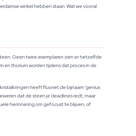
sterdamse winkel hebben staan. Wat we vooral
r steen. Geen twee exemplaren zien er hetzelfde
m en thorium worden tijdens dat proces in de
istalkringen heeft fluoriet de bijnaam 'genius
eweren dat de steen je deadlines redt, maar
ele herinnering om gefocust te blijven, of