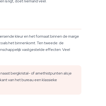
en la ligt, doet niemand veel.
heersende kleur en het formaat binnen de marge
n zoals het binnenkomt. Ten tweede: de
etenschappelijk vastgestelde effecten. Veel
ast bergkristal- of amethistpunten als je
 kant van het bureau een klassieke