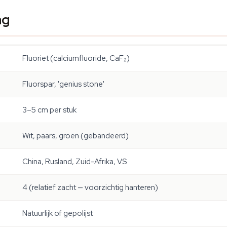
ag
Fluoriet (calciumfluoride, CaF₂)
Fluorspar, 'genius stone'
3–5 cm per stuk
Wit, paars, groen (gebandeerd)
China, Rusland, Zuid-Afrika, VS
4 (relatief zacht — voorzichtig hanteren)
Natuurlijk of gepolijst