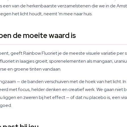
n is een van de herkenbaarste verzamelstenen die we in de Am
tegen het licht houdt, neemt 'm mee naar huis.
pen de moeite waard is
 bent, geeft Rainbow Fluoriet je de meeste visuele variatie pe
uoriet in laagjes groeit; sporenelementen als mangaan, uraniu
rse en groene tinten vandaan.
ngzaam — de banden verschuiven met de hoek van het licht. In kr
eerd met focus, helder denken en creatief werk. We gaan niet b
iggen en zweren bij het effect — of dat nu placebo is, een visu
 goed.