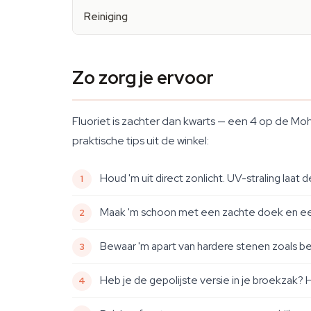
Reiniging
Zo zorg je ervoor
Fluoriet is zachter dan kwarts — een 4 op de Mo
praktische tips uit de winkel:
Houd 'm uit direct zonlicht. UV-straling laa
Maak 'm schoon met een zachte doek en een 
Bewaar 'm apart van hardere stenen zoals be
Heb je de gepolijste versie in je broekzak? H