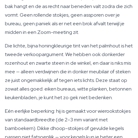
bak hangt en de as recht naar beneden valt zodra die zich
vormt. Geen rollende stokjes, geen assporen over je
bureau, geen paniek als er net een brok afvalt terwijl je
midden in een Zoom-meeting zit.
Die lichte, bijna honingkleurige tint van het palmhout is het
tweede verkoopargument. We hebben ook donkerder
rozenhout en zwarte steen in de winkel, en daar is niks mis
mee — alleen verdwijnen die in donker meubilair of steken
ze juist ongemakkelijk af tegen iets lichts. Deze staat op
zowat alles goed: eiken bureaus, witte planken, betonnen
keukenbladen, je kunt het zo gek niet bedenken.
Eén eerlijke beperking: hij is gemaakt voor wierookstokjes
van standaardbreedte (de 2–3 mm variant met
bamboekern). Dikke dhoop-stokjes of gevulde kegels
passen niet fatsoenlijk — voor kegels kun je beter een