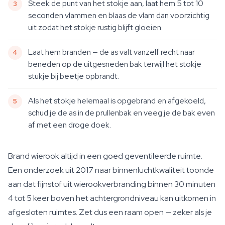
Steek de punt van het stokje aan, laat hem 5 tot 10
seconden vlammen en blaas de vlam dan voorzichtig
uit zodat het stokje rustig blijft gloeien.
Laat hem branden — de as valt vanzelf recht naar
beneden op de uitgesneden bak terwijl het stokje
stukje bij beetje opbrandt.
Als het stokje helemaal is opgebrand en afgekoeld,
schud je de as in de prullenbak en veeg je de bak even
af met een droge doek.
Brand wierook altijd in een goed geventileerde ruimte.
Een onderzoek uit 2017 naar binnenluchtkwaliteit toonde
aan dat fijnstof uit wierookverbranding binnen 30 minuten
4 tot 5 keer boven het achtergrondniveau kan uitkomen in
afgesloten ruimtes. Zet dus een raam open — zeker als je