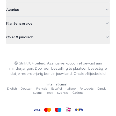
Azarius
Azarius
Galvaniweg 11
5482 TN Schijndel
Cannabiszaden
Klantenservice
Nederland
Paddo's
Verzendinfo
support@azarius.com
Smokeshop
Over & juridisch
+31(0)204897914
Retourbeleid
Smartshop
Over Azarius
Kwaliteitsgarantie
Herbshop
Wiki
Contact
Growshop
Blog
🔞
Strikt 18+ beleid. Azarius verkoopt niet bewust aan
Veelgestelde vragen
minderjarigen. Door een bestelling te plaatsen bevestig je
Muziek
Privacybeleid
dat je meerderjarig bent in jouw land.
Ons leeftijdsbeleid
Schrijvers
Internationaal
Redactionele normen
English
·
Deutsch
·
Français
·
Español
·
Italiano
·
Português
·
Dansk
·
Suomi
·
Polski
·
Svenska
·
Čeština
Tools & Calculators
Acties
Sitemap