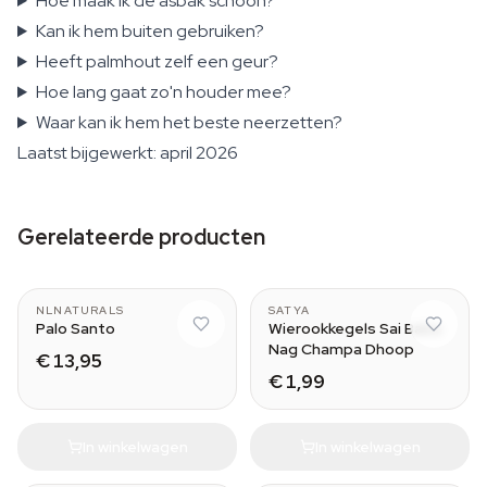
Hoe maak ik de asbak schoon?
Kan ik hem buiten gebruiken?
Heeft palmhout zelf een geur?
Hoe lang gaat zo'n houder mee?
Waar kan ik hem het beste neerzetten?
Laatst bijgewerkt: april 2026
Gerelateerde producten
Wood (50 grams)
NLNATURALS
SATYA
Palo Santo
Wierookkegels Sai Baba
Nag Champa Dhoop
€ 13,95
€ 1,99
In winkelwagen
In winkelwagen