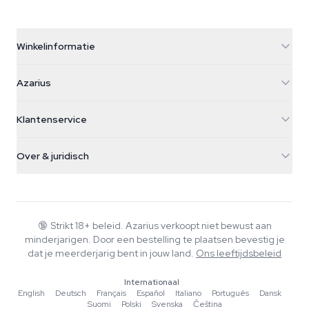
Winkelinformatie
Azarius
Azarius
Galvaniweg 11
5482 TN Schijndel
Cannabiszaden
Klantenservice
Nederland
Paddo's
Verzendinfo
support@azarius.com
Smokeshop
Over & juridisch
+31(0)204897914
Retourbeleid
Smartshop
Over Azarius
Kwaliteitsgarantie
Herbshop
Wiki
Contact
Growshop
Blog
🔞
Strikt 18+ beleid. Azarius verkoopt niet bewust aan
Veelgestelde vragen
minderjarigen. Door een bestelling te plaatsen bevestig je
Muziek
Privacybeleid
dat je meerderjarig bent in jouw land.
Ons leeftijdsbeleid
Schrijvers
Internationaal
Redactionele normen
English
·
Deutsch
·
Français
·
Español
·
Italiano
·
Português
·
Dansk
·
Suomi
·
Polski
·
Svenska
·
Čeština