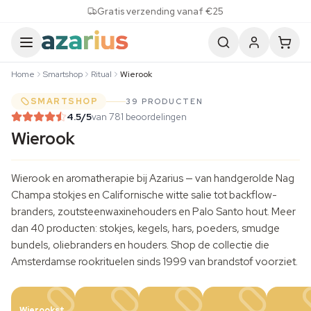
Skip to content
Gratis verzending vanaf €25
Home
Smartshop
Ritual
Wierook
SMARTSHOP
39 PRODUCTEN
4.5
/5
van 781 beoordelingen
Wierook
Wierook en
aromatherapie
bij Azarius — van handgerolde Nag
Champa stokjes en Californische witte salie tot backflow-
branders, zoutsteenwaxinehouders en Palo Santo hout. Meer
dan 40 producten: stokjes, kegels, hars, poeders, smudge
bundels, oliebranders en houders. Shop de collectie die
Amsterdamse rookrituelen sinds 1999 van brandstof voorziet.
Wierookst