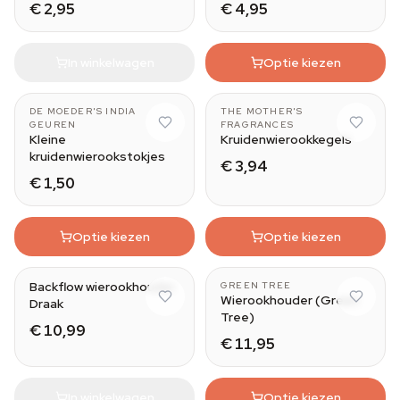
€ 2,95
€ 4,95
In winkelwagen
Optie kiezen
DE MOEDER'S INDIA
THE MOTHER'S
GEUREN
FRAGRANCES
Kleine
Kruidenwierookkegels
kruidenwierookstokjes
€ 3,94
€ 1,50
Optie kiezen
Optie kiezen
Backflow wierookhouder
GREEN TREE
Wierookhouder (Green
Draak
Tree)
€ 10,99
€ 11,95
In winkelwagen
Optie kiezen