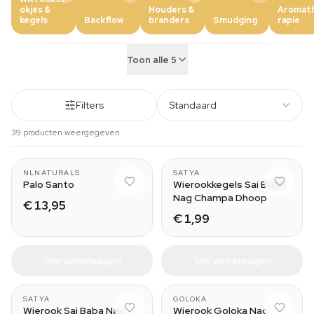
okjes &
Houders &
Aromat
kegels
Backflow
branders
Smudging
rapie
Toon alle 5
Filters
Standaard
39 producten weergegeven
Wood (50 grams)
NLNATURALS
SATYA
Palo Santo
Wierookkegels Sai Baba
Nag Champa Dhoop
€ 13,95
€ 1,99
In winkelwagen
In winkelwagen
SATYA
GOLOKA
Wierook Sai Baba Nag
Wierook Goloka Nag