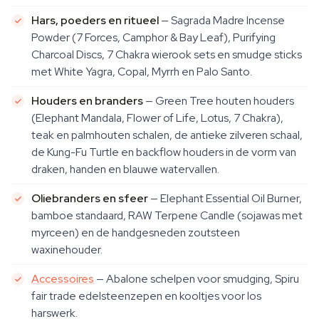
Hars, poeders en ritueel
— Sagrada Madre Incense
Powder (7 Forces, Camphor & Bay Leaf), Purifying
Charcoal Discs, 7 Chakra wierook sets en smudge sticks
met White Yagra, Copal, Myrrh en Palo Santo.
Houders en branders
— Green Tree houten houders
(Elephant Mandala, Flower of Life, Lotus, 7 Chakra),
teak en palmhouten schalen, de antieke zilveren schaal,
de Kung-Fu Turtle en backflow houders in de vorm van
draken, handen en blauwe watervallen.
Oliebranders en sfeer
— Elephant Essential Oil Burner,
bamboe standaard, RAW Terpene Candle (sojawas met
myrceen) en de handgesneden zoutsteen
waxinehouder.
Accessoires
— Abalone schelpen voor smudging, Spiru
fair trade edelsteenzepen en kooltjes voor los
harswerk.