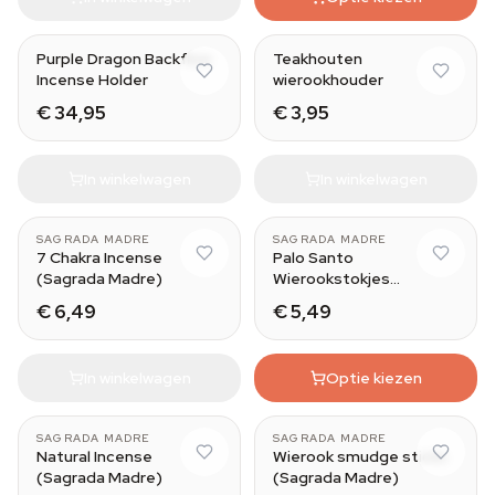
Purple Dragon Backflow
Teakhouten
Incense Holder
wierookhouder
€ 34,95
€ 3,95
In winkelwagen
In winkelwagen
Smudgebombs
SAGRADA MADRE
SAGRADA MADRE
7 Chakra Incense
Palo Santo
(Sagrada Madre)
Wierookstokjes
(Sagrada Madre)
€ 6,49
€ 5,49
In winkelwagen
Optie kiezen
SAGRADA MADRE
SAGRADA MADRE
Natural Incense
Wierook smudge sticks
(Sagrada Madre)
(Sagrada Madre)