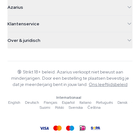
Azarius
Azarius
Galvaniweg 11
5482 TN Schijndel
Cannabiszaden
Klantenservice
Nederland
Paddo's
Verzendinfo
support@azarius.com
Smokeshop
Over & juridisch
+31(0)204897914
Retourbeleid
Smartshop
Over Azarius
Kwaliteitsgarantie
Herbshop
Wiki
Contact
Growshop
Blog
🔞
Strikt 18+ beleid. Azarius verkoopt niet bewust aan
Veelgestelde vragen
minderjarigen. Door een bestelling te plaatsen bevestig je
Schrijvers
Privacybeleid
dat je meerderjarig bent in jouw land.
Ons leeftijdsbeleid
Redactionele normen
Internationaal
Tools & Calculators
English
·
Deutsch
·
Français
·
Español
·
Italiano
·
Português
·
Dansk
·
Suomi
·
Polski
·
Svenska
·
Čeština
Acties
Sitemap