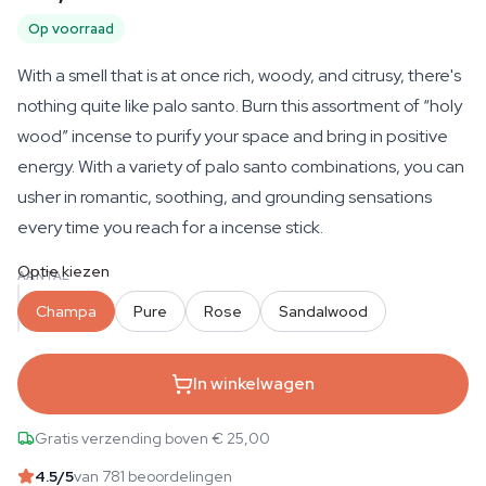
Op voorraad
With a smell that is at once rich, woody, and citrusy, there's
nothing quite like palo santo. Burn this assortment of “holy
wood” incense to purify your space and bring in positive
energy. With a variety of palo santo combinations, you can
usher in romantic, soothing, and grounding sensations
every time you reach for a incense stick.
Optie kiezen
AANTAL
Champa
Pure
Rose
Sandalwood
In winkelwagen
Gratis verzending boven € 25,00
4.5
/5
van 781 beoordelingen