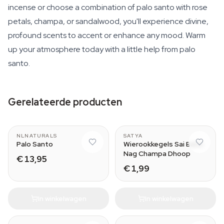
incense or choose a combination of palo santo with rose
petals, champa, or sandalwood, you'll experience divine,
profound scents to accent or enhance any mood. Warm
up your atmosphere today with a little help from palo
santo.
Gerelateerde producten
Wood (50 grams)
NLNATURALS
SATYA
Palo Santo
Wierookkegels Sai Baba
Nag Champa Dhoop
€ 13,95
€ 1,99
In winkelwagen
In winkelwagen