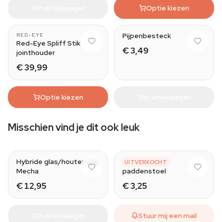
In winkelwagen
Optie kiezen
Pijpenbesteck
RED-EYE
Red-Eye Spliff Stik
€ 3,49
jointhouder
€ 39,99
Optie kiezen
In winkelwagen
Misschien vind je dit ook leuk
Red
Hybride glas/houten pijp
Metalen pijp
UITVERKOCHT
Mecha
paddenstoel
€ 12,95
€ 3,25
In winkelwagen
Stuur mij een mail