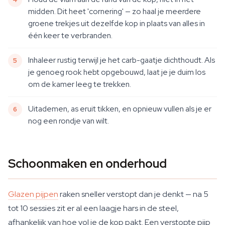
midden. Dit heet 'cornering' — zo haal je meerdere
groene trekjes uit dezelfde kop in plaats van alles in
één keer te verbranden.
Inhaleer rustig terwijl je het carb-gaatje dichthoudt. Als
je genoeg rook hebt opgebouwd, laat je je duim los
om de kamer leeg te trekken.
Uitademen, as eruit tikken, en opnieuw vullen als je er
nog een rondje van wilt.
Schoonmaken en onderhoud
Glazen pijpen
raken sneller verstopt dan je denkt — na 5
tot 10 sessies zit er al een laagje hars in de steel,
afhankelijk van hoe vol je de kop pakt. Een verstopte pijp