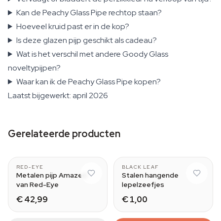
Kan de Peachy Glass Pipe rechtop staan?
Hoeveel kruid past er in de kop?
Is deze glazen pijp geschikt als cadeau?
Wat is het verschil met andere Goody Glass
noveltypijpen?
Waar kan ik de Peachy Glass Pipe kopen?
Laatst bijgewerkt: april 2026
Gerelateerde producten
Blue
RED-EYE
BLACK LEAF
Metalen pijp Amazed
Stalen hangende
van Red-Eye
lepelzeefjes
€ 42,99
€ 1,00