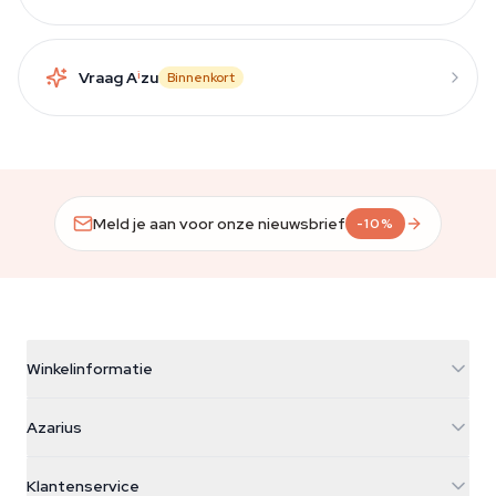
Vraag A
i
zu
Binnenkort
Meld je aan voor onze nieuwsbrief
-10%
Winkelinformatie
Azarius
Azarius
Galvaniweg 11
5482 TN Schijndel
Cannabiszaden
Klantenservice
Nederland