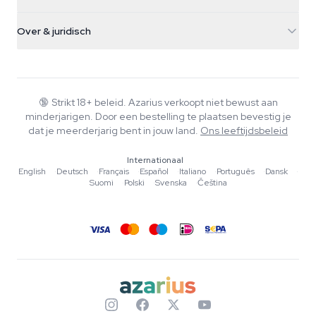
Paddo's
Verzendinfo
support@azarius.com
Smokeshop
Over & juridisch
+31(0)204897914
Retourbeleid
Smartshop
Over Azarius
Kwaliteitsgarantie
Herbshop
Wiki
Contact
Growshop
Blog
🔞
Strikt 18+ beleid. Azarius verkoopt niet bewust aan
Veelgestelde vragen
minderjarigen. Door een bestelling te plaatsen bevestig je
Muziek
Privacybeleid
dat je meerderjarig bent in jouw land.
Ons leeftijdsbeleid
Schrijvers
Internationaal
Redactionele normen
English
·
Deutsch
·
Français
·
Español
·
Italiano
·
Português
·
Dansk
·
Suomi
·
Polski
·
Svenska
·
Čeština
Tools & Calculators
Acties
Sitemap