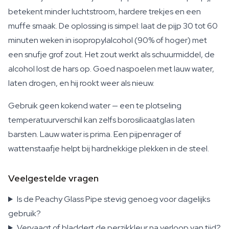
betekent minder luchtstroom, hardere trekjes en een
muffe smaak. De oplossing is simpel: laat de pijp 30 tot 60
minuten weken in isopropylalcohol (90% of hoger) met
een snufje grof zout. Het zout werkt als schuurmiddel, de
alcohol lost de hars op. Goed naspoelen met lauw water,
laten drogen, en hij rookt weer als nieuw.
Gebruik geen kokend water — een te plotseling
temperatuurverschil kan zelfs borosilicaatglas laten
barsten. Lauw water is prima. Een pijpenrager of
wattenstaafje helpt bij hardnekkige plekken in de steel.
Veelgestelde vragen
Is de Peachy Glass Pipe stevig genoeg voor dagelijks
gebruik?
Vervaagt of bladdert de perzikkleur na verloop van tijd?