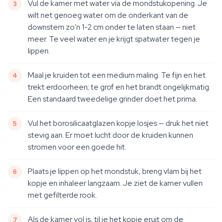
Vul de kamer met water via de mondstukopening. Je
wilt net genoeg water om de onderkant van de
downstem zo'n 1-2 cm onder te laten staan — niet
meer. Te veel water en je krijgt spatwater tegen je
lippen.
Maal je kruiden tot een medium maling. Te fijn en het
trekt erdoorheen; te grof en het brandt ongelijkmatig.
Een standaard tweedelige grinder doet het prima.
Vul het borosilicaatglazen kopje losjes — druk het niet
stevig aan. Er moet lucht door de kruiden kunnen
stromen voor een goede hit.
Plaats je lippen op het mondstuk, breng vlam bij het
kopje en inhaleer langzaam. Je ziet de kamer vullen
met gefilterde rook.
Als de kamer vol is, til je het kopje eruit om de