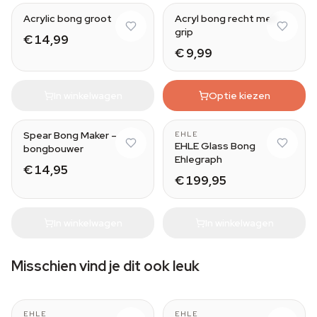
Acrylic bong groot
Acryl bong recht met
grip
€ 14,99
€ 9,99
In winkelwagen
Optie kiezen
Spear Bong Maker –
EHLE
EHLE Glass Bong
bongbouwer
Ehlegraph
€ 14,95
€ 199,95
In winkelwagen
In winkelwagen
Misschien vind je dit ook leuk
EHLE
EHLE