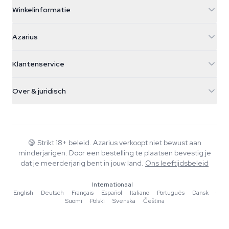
Winkelinformatie
Azarius
Azarius
Galvaniweg 11
5482 TN Schijndel
Cannabiszaden
Klantenservice
Nederland
Paddo's
Verzendinfo
support@azarius.com
Smokeshop
Over & juridisch
+31(0)204897914
Retourbeleid
Smartshop
Over Azarius
Kwaliteitsgarantie
Herbshop
Wiki
Contact
Growshop
Blog
🔞
Strikt 18+ beleid. Azarius verkoopt niet bewust aan
Veelgestelde vragen
minderjarigen. Door een bestelling te plaatsen bevestig je
Muziek
Privacybeleid
dat je meerderjarig bent in jouw land.
Ons leeftijdsbeleid
Schrijvers
Internationaal
Redactionele normen
English
·
Deutsch
·
Français
·
Español
·
Italiano
·
Português
·
Dansk
·
Suomi
·
Polski
·
Svenska
·
Čeština
Tools & Calculators
Acties