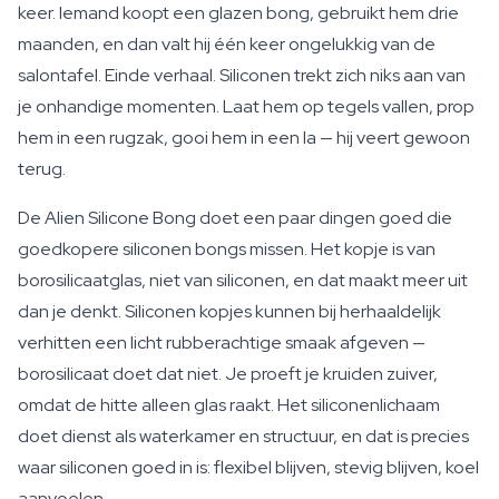
keer. Iemand koopt een glazen bong, gebruikt hem drie
maanden, en dan valt hij één keer ongelukkig van de
salontafel. Einde verhaal. Siliconen trekt zich niks aan van
je onhandige momenten. Laat hem op tegels vallen, prop
hem in een rugzak, gooi hem in een la — hij veert gewoon
terug.
De Alien Silicone Bong doet een paar dingen goed die
goedkopere siliconen bongs missen. Het kopje is van
borosilicaatglas, niet van siliconen, en dat maakt meer uit
dan je denkt. Siliconen kopjes kunnen bij herhaaldelijk
verhitten een licht rubberachtige smaak afgeven —
borosilicaat doet dat niet. Je proeft je kruiden zuiver,
omdat de hitte alleen glas raakt. Het siliconenlichaam
doet dienst als waterkamer en structuur, en dat is precies
waar siliconen goed in is: flexibel blijven, stevig blijven, koel
aanvoelen.