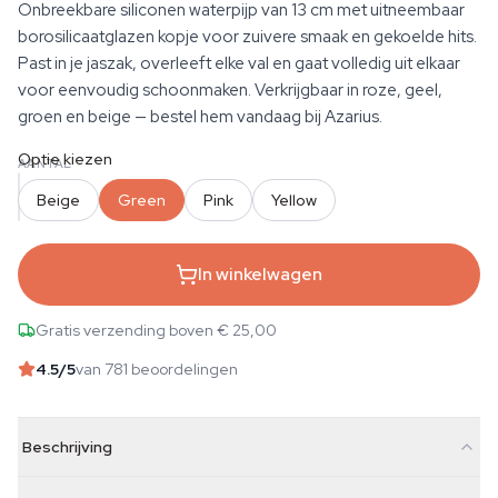
Onbreekbare siliconen waterpijp van 13 cm met uitneembaar
borosilicaatglazen kopje voor zuivere smaak en gekoelde hits.
Past in je jaszak, overleeft elke val en gaat volledig uit elkaar
voor eenvoudig schoonmaken. Verkrijgbaar in roze, geel,
groen en beige — bestel hem vandaag bij Azarius.
Optie kiezen
AANTAL
Beige
Green
Pink
Yellow
In winkelwagen
Gratis verzending boven € 25,00
4.5
/5
van 781 beoordelingen
Beschrijving