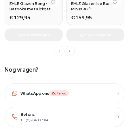
EHLE Glazen Bong 420
EHLE Glazen Ice Bong
Bazooka met Kickgat
Minus 42º
€ 129,95
€ 159,95
In winkelwagen
In winkelwagen
Nog vragen?
WhatsApp ons
Zo terug
Bel ons
+31(0)204897914