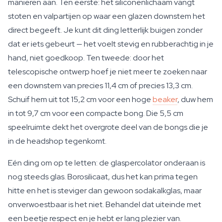
manieren aan. Ten eerste: het siliconenlichaam vangt
stoten en valpartijen op waar een glazen downstem het
direct begeeft. Je kunt dit ding letterlijk buigen zonder
dat er iets gebeurt — het voelt stevig en rubberachtig in je
hand, niet goedkoop. Ten tweede: door het
telescopische ontwerp hoef je niet meer te zoeken naar
een downstem van precies 11,4 cm of precies 13,3 cm.
Schuif hem uit tot 15,2 cm voor een hoge
beaker
, duw hem
in tot 9,7 cm voor een compacte bong. Die 5,5 cm
speelruimte dekt het overgrote deel van de bongs die je
in de headshop tegenkomt.
Eén ding om op te letten: de glaspercolator onderaan is
nog steeds glas. Borosilicaat, dus het kan prima tegen
hitte en het is steviger dan gewoon sodakalkglas, maar
onverwoestbaar is het niet. Behandel dat uiteinde met
een beetje respect en je hebt er lang plezier van.