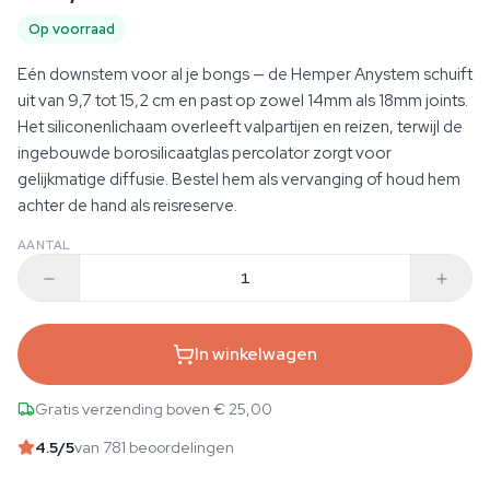
Op voorraad
Eén downstem voor al je bongs — de Hemper Anystem schuift
uit van 9,7 tot 15,2 cm en past op zowel 14mm als 18mm joints.
Het siliconenlichaam overleeft valpartijen en reizen, terwijl de
ingebouwde borosilicaatglas percolator zorgt voor
gelijkmatige diffusie. Bestel hem als vervanging of houd hem
achter de hand als reisreserve.
AANTAL
In winkelwagen
Gratis verzending boven € 25,00
4.5
/5
van 781 beoordelingen