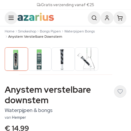
Skip to content
Gratis verzending vanaf €25
Home
Smokeshop
Bongs Pijpen
Waterpijpen Bongs
Anystem Verstelbare Downstem
Anystem verstelbare
downstem
Waterpijpen & bongs
van
Hemper
€ 14,99