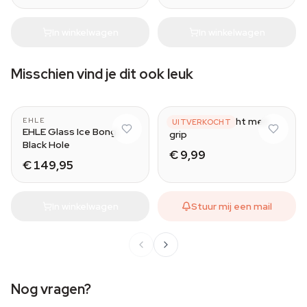
In winkelwagen
In winkelwagen
Misschien vind je dit ook leuk
Acryl bong recht met
EHLE
UITVERKOCHT
EHLE Glass Ice Bong
grip
Black Hole
€ 9,99
€ 149,95
In winkelwagen
Stuur mij een mail
Nog vragen?