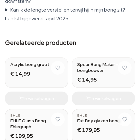
downstem?
Kan ik de lengte verstellen terwijl hij in mijn bong zit?
Laatst bijgewerkt: april 2025
Gerelateerde producten
Acrylic bong groot
Spear Bong Maker –
bongbouwer
€ 14,99
€ 14,95
In winkelwagen
In winkelwagen
EHLE
EHLE
EHLE Glass Bong
Fat Boy glazen bong
Ehlegraph
€ 179,95
€ 199,95