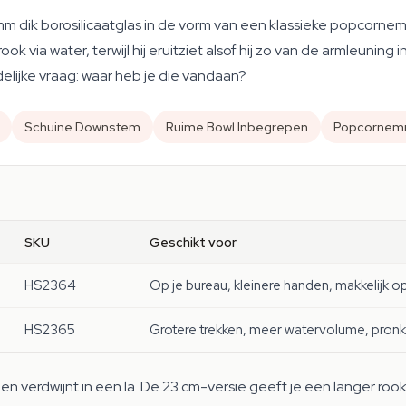
m dik borosilicaatglas in de vorm van een klassieke popcornem
ok via water, terwijl hij eruitziet alsof hij zo van de armleuning
elijke vraag: waar heb je die vandaan?
Schuine Downstem
Ruime Bowl Inbegrepen
Popcornem
SKU
Geschikt voor
HS2364
Op je bureau, kleinere handen, makkelijk o
HS2365
Grotere trekken, meer watervolume, pronk
en verdwijnt in een la. De 23 cm-versie geeft je een langer ro