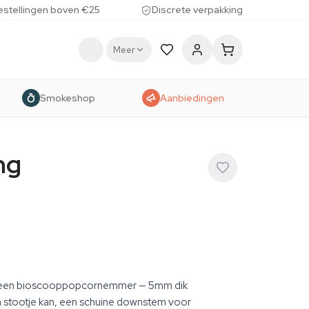
estellingen boven €25
Discrete verpakking
Meer
Smokeshop
Aanbiedingen
ng
an een bioscooppopcornemmer — 5mm dik
en stootje kan, een schuine downstem voor