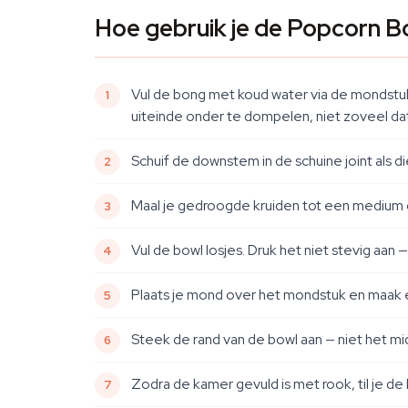
Hoe gebruik je de Popcorn 
Vul de bong met koud water via de mondst
uiteinde onder te dompelen, niet zoveel dat
Schuif de downstem in de schuine joint als die
Maal je gedroogde kruiden tot een medium con
Vul de bowl losjes. Druk het niet stevig aan 
Plaats je mond over het mondstuk en maak ee
Steek de rand van de bowl aan — niet het mid
Zodra de kamer gevuld is met rook, til je de