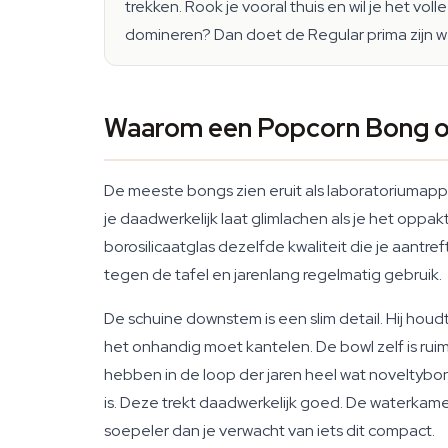
trekken. Rook je vooral thuis en wil je het vo
domineren? Dan doet de Regular prima zijn w
Waarom een Popcorn Bong op 
De meeste bongs zien eruit als laboratoriumappa
je daadwerkelijk laat glimlachen als je het oppa
borosilicaatglas dezelfde kwaliteit die je aantr
tegen de tafel en jarenlang regelmatig gebruik.
De schuine downstem is een slim detail. Hij hou
het onhandig moet kantelen. De bowl zelf is ruim
hebben in de loop der jaren heel wat noveltybo
is. Deze trekt daadwerkelijk goed. De waterkame
soepeler dan je verwacht van iets dit compact.