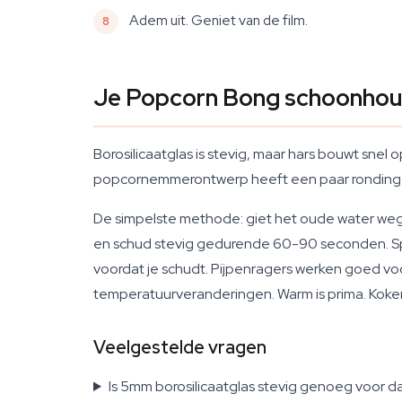
Adem uit. Geniet van de film.
Je Popcorn Bong schoonho
Borosilicaatglas is stevig, maar hars bouwt snel
popcornemmerontwerp heeft een paar rondingen 
De simpelste methode: giet het oude water weg,
en schud stevig gedurende 60-90 seconden. Spo
voordat je schudt. Pijpenragers werken goed vo
temperatuurveranderingen. Warm is prima. Koken
Veelgestelde vragen
Is 5mm borosilicaatglas stevig genoeg voor da