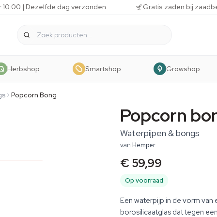
r 10:00 | Dezelfde dag verzonden
Gratis zaden bij zaadb
Herbshop
Smartshop
Growshop
gs
Popcorn Bong
Popcorn bo
Waterpijpen & bongs
van
Hemper
€ 59,99
Op voorraad
Een waterpijp in de vorm v
borosilicaatglas dat tegen e