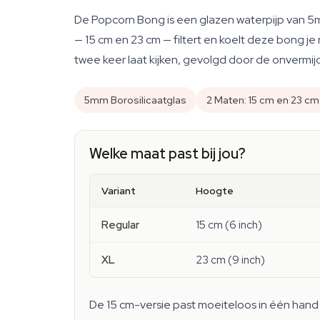
De Popcorn Bong is een glazen waterpijp van 5m
— 15 cm en 23 cm — filtert en koelt deze bong je ro
twee keer laat kijken, gevolgd door de onvermijd
5mm Borosilicaatglas
2 Maten: 15 cm en 23 cm
Welke maat past bij jou?
Variant
Hoogte
Regular
15 cm (6 inch)
XL
23 cm (9 inch)
De 15 cm-versie past moeiteloos in één hand 