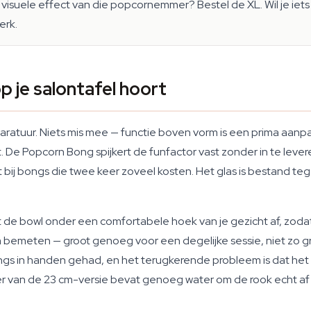
lle visuele effect van die popcornemmer? Bestel de XL. Wil je i
erk.
je salontafel hoort
ratuur. Niets mis mee — functie boven vorm is een prima aanpak
kt. De Popcorn Bong spijkert de funfactor vast zonder in te lev
eft bij bongs die twee keer zoveel kosten. Het glas is bestand 
dt de bowl onder een comfortabele hoek van je gezicht af, zodat
 bemeten — groot genoeg voor een degelijke sessie, niet zo groot
ngs in handen gehad, en het terugkerende probleem is dat het
r van de 23 cm-versie bevat genoeg water om de rook echt af t