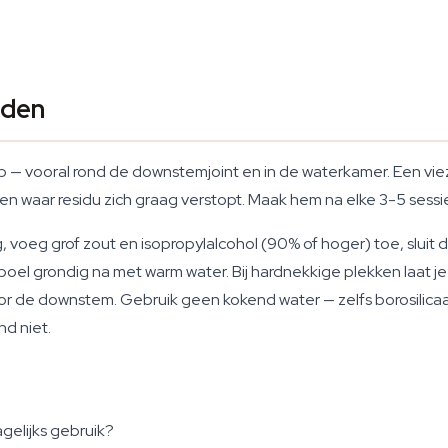
uden
 op — vooral rond de downstemjoint en in de waterkamer. Een vie
waar residu zich graag verstopt. Maak hem na elke 3-5 sessi
 voeg grof zout en isopropylalcohol (90% of hoger) toe, sluit 
el grondig na met warm water. Bij hardnekkige plekken laat 
or de downstem. Gebruik geen kokend water — zelfs borosilicaa
d niet.
gelijks gebruik?