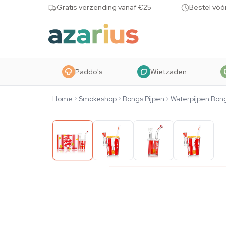
Skip to content
Gratis verzending vanaf €25
Bestel vóó
Paddo's
Wietzaden
Home
Smokeshop
Bongs Pijpen
Waterpijpen Bon