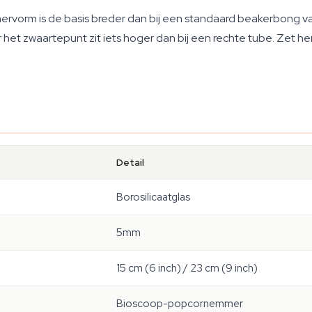
rvorm is de basis breder dan bij een standaard beakerbong van
r het zwaartepunt zit iets hoger dan bij een rechte tube. Zet he
Detail
Borosilicaatglas
5mm
15 cm (6 inch) / 23 cm (9 inch)
Bioscoop-popcornemmer