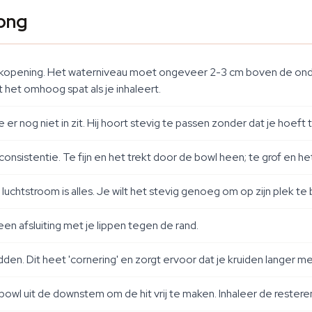
Bong
ukopening. Het waterniveau moet ongeveer 2-3 cm boven de on
 het omhoog spat als je inhaleert.
 er nog niet in zit. Hij hoort stevig te passen zonder dat je hoeft 
sistentie. Te fijn en het trekt door de bowl heen; te grof en het
— luchtstroom is alles. Je wilt het stevig genoeg om op zijn plek t
n afsluiting met je lippen tegen de rand.
den. Dit heet 'cornering' en zorgt ervoor dat je kruiden langer m
 bowl uit de downstem om de hit vrij te maken. Inhaleer de restere