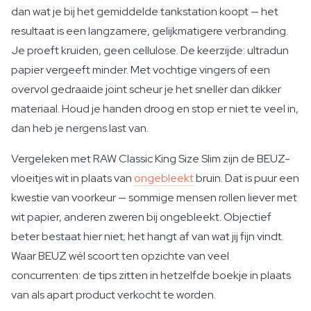
dan wat je bij het gemiddelde tankstation koopt — het
resultaat is een langzamere, gelijkmatigere verbranding.
Je proeft kruiden, geen cellulose. De keerzijde: ultradun
papier vergeeft minder. Met vochtige vingers of een
overvol gedraaide joint scheur je het sneller dan dikker
materiaal. Houd je handen droog en stop er niet te veel in,
dan heb je nergens last van.
Vergeleken met RAW Classic King Size Slim zijn de BEUZ-
vloeitjes wit in plaats van
ongebleekt
bruin. Dat is puur een
kwestie van voorkeur — sommige mensen rollen liever met
wit papier, anderen zweren bij ongebleekt. Objectief
beter bestaat hier niet; het hangt af van wat jij fijn vindt.
Waar BEUZ wél scoort ten opzichte van veel
concurrenten: de tips zitten in hetzelfde boekje in plaats
van als apart product verkocht te worden.