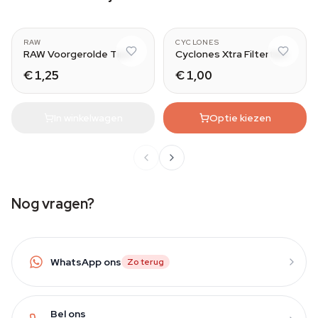
Wide
RAW
CYCLONES
RAW Voorgerolde Tips
Cyclones Xtra Filtertips
€ 1,25
€ 1,00
In winkelwagen
Optie kiezen
Nog vragen?
WhatsApp ons
Zo terug
Bel ons