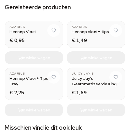
Gerelateerde producten
AZARIUS
AZARIUS
Hennep Vloei
Hennep vloei + tips
€ 0,95
€ 1,49
In winkelwagen
In winkelwagen
Green Apple
AZARIUS
JUICY JAY'S
Hennep Vloei + Tips +
Juicy Jay's
Tray
Gearomatiseerde King
Size Vloei
€ 2,25
€ 1,69
In winkelwagen
In winkelwagen
Misschien vind je dit ook leuk