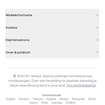
Winkelinformatie
Azarius
Azarius
Galvaniweg 11
5482 TN Schijndel
Cannabiszaden
Klantenservice
Nederland
Paddo's
Verzendinfo
support@azarius.com
Smokeshop
Over & juridisch
+31(0)204897914
Retourbeleid
Smartshop
Over Azarius
Kwaliteitsgarantie
Herbshop
Wiki
Contact
Growshop
Blog
🔞
Strikt 18+ beleid. Azarius verkoopt niet bewust aan
Veelgestelde vragen
minderjarigen. Door een bestelling te plaatsen bevestig je
Schrijvers
Privacybeleid
dat je meerderjarig bent in jouw land.
Ons leeftijdsbeleid
Redactionele normen
Internationaal
Tools & Calculators
English
·
Deutsch
·
Français
·
Español
·
Italiano
·
Português
·
Dansk
·
Suomi
·
Polski
·
Svenska
·
Čeština
Acties