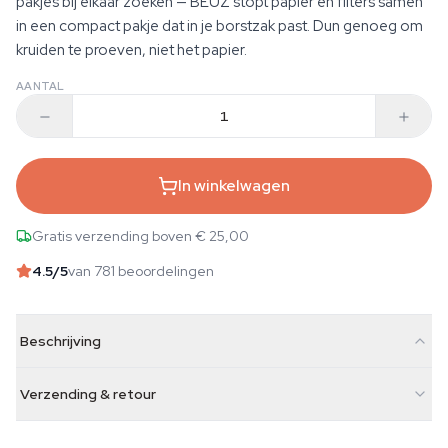
pakjes bij elkaar zoeken — BEUZ stopt papier en filters samen
in een compact pakje dat in je borstzak past. Dun genoeg om
kruiden te proeven, niet het papier.
AANTAL
In winkelwagen
Gratis verzending boven € 25,00
4.5
/5
van 781 beoordelingen
Beschrijving
Verzending & retour