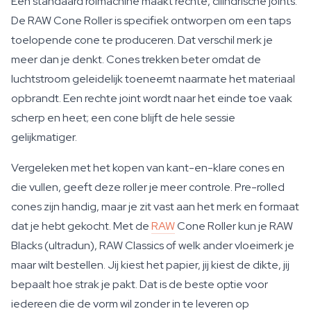
Een standaard rolmachine maakt rechte, cilindrische joints.
De RAW Cone Roller is specifiek ontworpen om een taps
toelopende cone te produceren. Dat verschil merk je
meer dan je denkt. Cones trekken beter omdat de
luchtstroom geleidelijk toeneemt naarmate het materiaal
opbrandt. Een rechte joint wordt naar het einde toe vaak
scherp en heet; een cone blijft de hele sessie
gelijkmatiger.
Vergeleken met het kopen van kant-en-klare cones en
die vullen, geeft deze roller je meer controle. Pre-rolled
cones zijn handig, maar je zit vast aan het merk en formaat
dat je hebt gekocht. Met de
RAW
Cone Roller kun je RAW
Blacks (ultradun), RAW Classics of welk ander vloeimerk je
maar wilt bestellen. Jij kiest het papier, jij kiest de dikte, jij
bepaalt hoe strak je pakt. Dat is de beste optie voor
iedereen die de vorm wil zonder in te leveren op