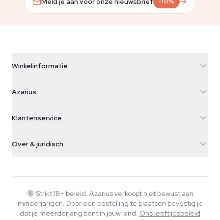
Meld je aan voor onze nieuwsbrief
-10%
Winkelinformatie
Azarius
Azarius
Galvaniweg 11
5482 TN Schijndel
Cannabiszaden
Klantenservice
Nederland
Paddo's
Verzendinfo
support@azarius.com
Smokeshop
Over & juridisch
+31(0)204897914
Retourbeleid
Smartshop
Over Azarius
Kwaliteitsgarantie
Herbshop
Wiki
Contact
Growshop
Blog
🔞
Strikt 18+ beleid. Azarius verkoopt niet bewust aan
Veelgestelde vragen
minderjarigen. Door een bestelling te plaatsen bevestig je
Schrijvers
Privacybeleid
dat je meerderjarig bent in jouw land.
Ons leeftijdsbeleid