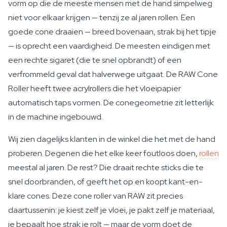
vorm op die de meeste mensen met de hand simpelweg
niet voor elkaar krijgen — tenzij ze al jaren rollen. Een
goede cone draaien — breed bovenaan, strak bij het tipje
— is oprecht een vaardigheid. De meesten eindigen met
een rechte sigaret (die te snel opbrandt) of een
verfrommeld geval dat halverwege uitgaat. De RAW Cone
Roller heeft twee acrylrollers die het vloeipapier
automatisch taps vormen. De conegeometrie zit letterlijk
in de machine ingebouwd.
Wij zien dagelijks klanten in de winkel die het met de hand
proberen. Degenen die het elke keer foutloos doen,
rollen
meestal al jaren. De rest? Die draait rechte sticks die te
snel doorbranden, of geeft het op en koopt kant-en-
klare cones. Deze cone roller van RAW zit precies
daartussenin: je kiest zelf je vloei, je pakt zelf je materiaal,
je bepaalt hoe strak je rolt — maar de vorm doet de