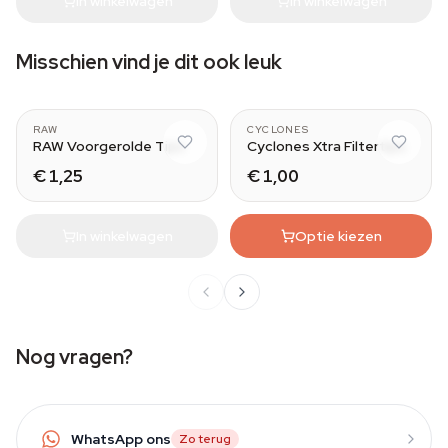
In winkelwagen
In winkelwagen
Misschien vind je dit ook leuk
Wide
RAW
CYCLONES
RAW Voorgerolde Tips
Cyclones Xtra Filtertips
€ 1,25
€ 1,00
In winkelwagen
Optie kiezen
Nog vragen?
WhatsApp ons
Zo terug