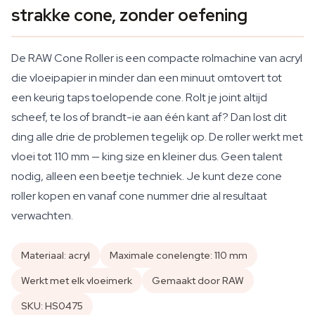
strakke cone, zonder oefening
De RAW Cone Roller is een compacte rolmachine van acryl
die vloeipapier in minder dan een minuut omtovert tot
een keurig taps toelopende cone. Rolt je joint altijd
scheef, te los of brandt-ie aan één kant af? Dan lost dit
ding alle drie de problemen tegelijk op. De roller werkt met
vloei tot 110 mm — king size en kleiner dus. Geen talent
nodig, alleen een beetje techniek. Je kunt deze cone
roller kopen en vanaf cone nummer drie al resultaat
verwachten.
Materiaal: acryl
Maximale conelengte: 110 mm
Werkt met elk vloeimerk
Gemaakt door RAW
SKU: HS0475