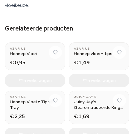
vloeikeuze.
Gerelateerde producten
AZARIUS
AZARIUS
Hennep Vloei
Hennep vloei + tips
€ 0,95
€ 1,49
In winkelwagen
In winkelwagen
Green Apple
AZARIUS
JUICY JAY'S
Hennep Vloei + Tips +
Juicy Jay's
Tray
Gearomatiseerde King
Size Vloei
€ 2,25
€ 1,69