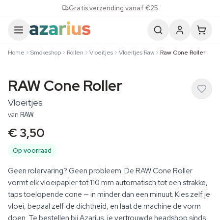
Skip to content
Gratis verzending vanaf €25
Home
Smokeshop
Rollen
Vloeitjes
Vloeitjes Raw
Raw Cone Roller
RAW Cone Roller
Vloeitjes
van
RAW
€ 3,50
Op voorraad
Geen rolervaring? Geen probleem. De RAW Cone Roller
vormt elk vloeipapier tot 110 mm automatisch tot een strakke,
taps toelopende cone — in minder dan een minuut. Kies zelf je
vloei, bepaal zelf de dichtheid, en laat de machine de vorm
doen. Te bestellen bij Azarius, je vertrouwde headshop sinds