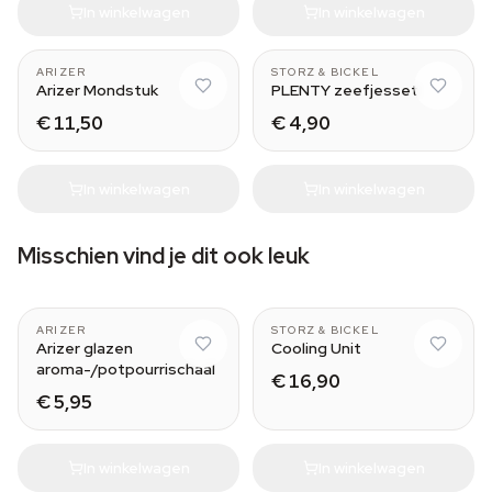
In winkelwagen
In winkelwagen
With Tip
Normal - Small
ARIZER
STORZ & BICKEL
Arizer Mondstuk
PLENTY zeefjesset
€ 11,50
€ 4,90
In winkelwagen
In winkelwagen
Misschien vind je dit ook leuk
portable vaporizer
MIGHTY
ARIZER
STORZ & BICKEL
Arizer glazen
Cooling Unit
aroma-/potpourrischaal
€ 16,90
€ 5,95
In winkelwagen
In winkelwagen