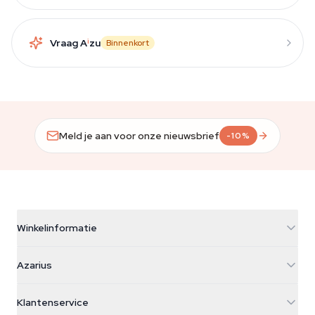
Vraag A
i
zu
Binnenkort
Meld je aan voor onze nieuwsbrief
-10%
Winkelinformatie
Azarius
Azarius
Galvaniweg 11
5482 TN Schijndel
Cannabiszaden
Klantenservice
Nederland
Paddo's