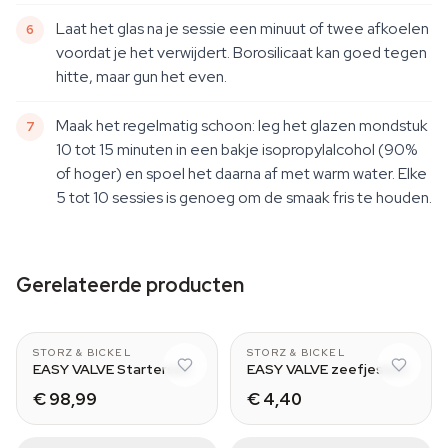
Laat het glas na je sessie een minuut of twee afkoelen
voordat je het verwijdert. Borosilicaat kan goed tegen
hitte, maar gun het even.
Maak het regelmatig schoon: leg het glazen mondstuk
10 tot 15 minuten in een bakje isopropylalcohol (90%
of hoger) en spoel het daarna af met warm water. Elke
5 tot 10 sessies is genoeg om de smaak fris te houden.
Gerelateerde producten
CLASSIC & DIGIT
Normal - Small
STORZ & BICKEL
STORZ & BICKEL
EASY VALVE Starterset
EASY VALVE zeefjesset
€ 98,99
€ 4,40