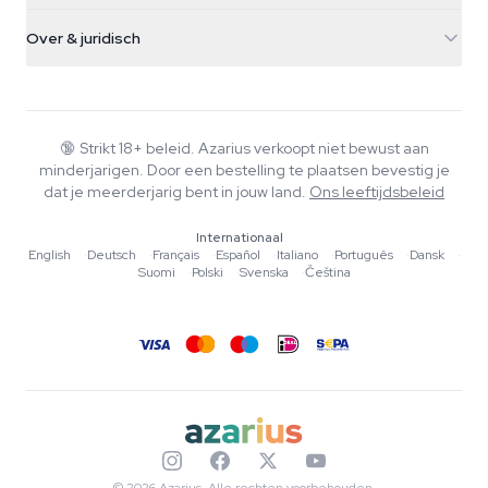
Verzendinfo
support@azarius.com
Smokeshop
Over & juridisch
+31(0)204897914
Retourbeleid
Smartshop
Over Azarius
Kwaliteitsgarantie
Herbshop
Wiki
Contact
Growshop
Blog
🔞
Strikt 18+ beleid. Azarius verkoopt niet bewust aan
Veelgestelde vragen
minderjarigen. Door een bestelling te plaatsen bevestig je
Muziek
Privacybeleid
dat je meerderjarig bent in jouw land.
Ons leeftijdsbeleid
Schrijvers
Internationaal
Redactionele normen
English
·
Deutsch
·
Français
·
Español
·
Italiano
·
Português
·
Dansk
·
Suomi
·
Polski
·
Svenska
·
Čeština
Tools & Calculators
Acties
Sitemap