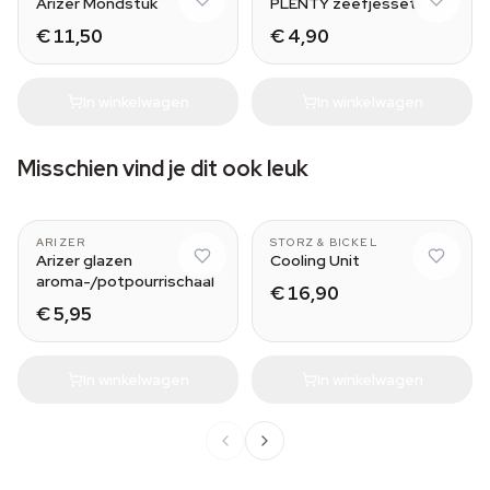
Arizer Mondstuk
PLENTY zeefjesset
€ 11,50
€ 4,90
In winkelwagen
In winkelwagen
Misschien vind je dit ook leuk
portable vaporizer
MIGHTY
ARIZER
STORZ & BICKEL
Arizer glazen
Cooling Unit
aroma-/potpourrischaal
€ 16,90
€ 5,95
In winkelwagen
In winkelwagen