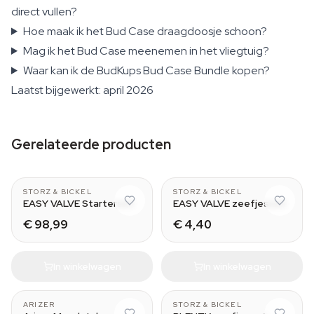
direct vullen?
Hoe maak ik het Bud Case draagdoosje schoon?
Mag ik het Bud Case meenemen in het vliegtuig?
Waar kan ik de BudKups Bud Case Bundle kopen?
Laatst bijgewerkt: april 2026
Gerelateerde producten
CLASSIC & DIGIT
Normal - Small
STORZ & BICKEL
STORZ & BICKEL
EASY VALVE Starterset
EASY VALVE zeefjesset
€ 98,99
€ 4,40
In winkelwagen
In winkelwagen
With Tip
Normal - Small
ARIZER
STORZ & BICKEL