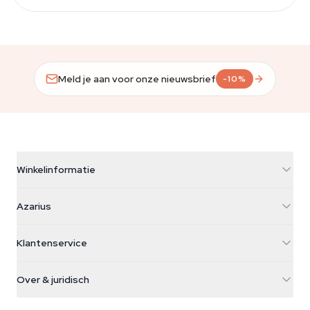
Meld je aan voor onze nieuwsbrief
-10%
Winkelinformatie
Azarius
Azarius
Galvaniweg 11
5482 TN Schijndel
Cannabiszaden
Klantenservice
Nederland
Paddo's
Verzendinfo
support@azarius.com
Smokeshop
Over & juridisch
+31(0)204897914
Retourbeleid
Smartshop
Over Azarius