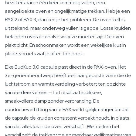
bezitters aan in één keer: rommelig vullen, een
aangekoekte oven en ongelijkmatige trekken. Heb je een
PAX 2 of PAX 3, dan ken je het probleem. De oven zelf is
uitstekend, maar onderweg vullen is gedoe. Losse kruiden
belanden overal behalve waar ze moeten zijn. De oven
plakt dicht. En schoonmaken wordt een wekelijkse klus in
plaats van iets wat je af en toe doet.
Elke BudKup 3.0 capsule past direct in de PAX-oven. Het
3e-generatieontwerp heeft een aangepaste vorm die de
luchtstroom en warmteverdeling verbetert ten opzichte
van eerdere versies — het resultaat is dikkere,
smaakvollere damp zonder verbranding. De
conductieverhitting van je PAX werkt gelijkmatiger omdat
de capsule de kruiden consistent verpakt houdt, in plaats
van dat alles los in de oven verschuift. We merken het
verschil zelf: de trekken voelen merkbaar gelijkmatiger van