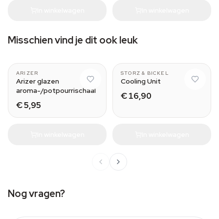
In winkelwagen
In winkelwagen
Misschien vind je dit ook leuk
portable vaporizer
MIGHTY
ARIZER
STORZ & BICKEL
Arizer glazen
Cooling Unit
aroma-/potpourrischaal
€ 16,90
€ 5,95
In winkelwagen
In winkelwagen
Nog vragen?