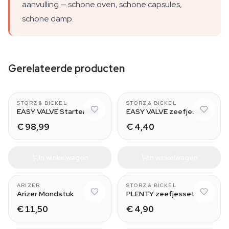
aanvulling — schone oven, schone capsules,
schone damp.
Gerelateerde producten
CLASSIC & DIGIT
Normal - Small
STORZ & BICKEL
STORZ & BICKEL
EASY VALVE Starterset
EASY VALVE zeefjesset
€ 98,99
€ 4,40
In winkelwagen
In winkelwagen
With Tip
Normal - Small
ARIZER
STORZ & BICKEL
Arizer Mondstuk
PLENTY zeefjesset
€ 11,50
€ 4,90