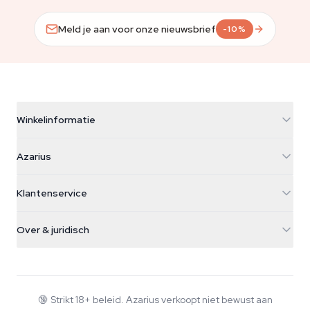
Meld je aan voor onze nieuwsbrief
-10%
Winkelinformatie
Azarius
Azarius
Galvaniweg 11
5482 TN Schijndel
Cannabiszaden
Klantenservice
Nederland
Paddo's
Verzendinfo
support@azarius.com
Smokeshop
Over & juridisch
+31(0)204897914
Retourbeleid
Smartshop
Over Azarius
Kwaliteitsgarantie
Herbshop
Wiki
Contact
Growshop
Blog
🔞
Strikt 18+ beleid. Azarius verkoopt niet bewust aan
Veelgestelde vragen