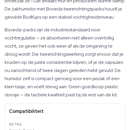
broekzak zit? Dat smaakt muf en produceert dunne damp.
De zakhumidor met Boveda tweerichtingspacks houdt je
gevulde BudKups op een stabiel vochtigheidsniveau.
Boveda-packs zijn de industriestandaard voor
vochtregulatie — ze absorberen niet alleen overtollig
vocht, ze geven het ook weer af als de omgeving te
droog wordt. Die tweerichtingswerking zorgt ervoor dat je
kruiden op de juiste consistentie blijven, of je de capsules
nu vanochtend of twee dagen geleden hebt gevuld. De
humidor zelf is compact genoeg voor een jaszak of een
klein tasje, en voelt stevig aan. Geen goedkoop plastic
doosje — de tactiele kwaliteit past bij de rest van de kit.
Compatibiliteit