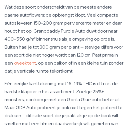
Wat deze soort onderscheidt van de meeste andere
paarse autoflowers: de opbrengst klopt. Veel compacte
autos leveren 150–200 gram per vierkante meter en daar
houdt het op. Granddaddy Purple Auto duwt door naar
400–550 g/m² binnenshuis als je omgeving op orde is.
Buiten haal je tot 300 gram per plant — stevige cijfers voor
een soort die niet hoger wordt dan 120 cm. Past prima in
een
kweektent
, op een balkon of in een kleine tuin zonder
dat je verticale ruimte tekortkomt.
Eén eerlijke kanttekening: met 16–19% THC is dit niet de
hardste klapper in het assortiment. Zoek je 25%+
monsters, dan kom je met een Gorilla Glue auto beter uit.
Maar GDP Auto probeert je ook niet tegen het plafond te
drukken — dit is de soort die je pakt als je op de bank wilt
smelten met een film en daadwerkelijk wilt genieten van