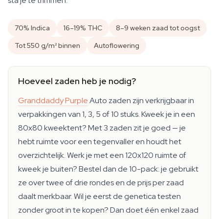
sta je te trimmen.
70% Indica
16–19% THC
8–9 weken zaad tot oogst
Tot 550 g/m² binnen
Autoflowering
Hoeveel zaden heb je nodig?
Granddaddy Purple
Auto zaden zijn verkrijgbaar in
verpakkingen van 1, 3, 5 of 10 stuks. Kweek je in een
80x80 kweektent? Met 3 zaden zit je goed — je
hebt ruimte voor een tegenvaller en houdt het
overzichtelijk. Werk je met een 120x120 ruimte of
kweek je buiten? Bestel dan de 10-pack: je gebruikt
ze over twee of drie rondes en de prijs per zaad
daalt merkbaar. Wil je eerst de genetica testen
zonder groot in te kopen? Dan doet één enkel zaad