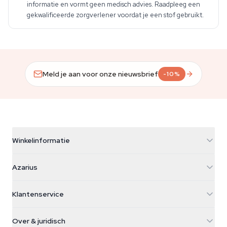
informatie en vormt geen medisch advies. Raadpleeg een
gekwalificeerde zorgverlener voordat je een stof gebruikt.
Meld je aan voor onze nieuwsbrief
-10%
Winkelinformatie
Azarius
Azarius
Galvaniweg 11
5482 TN Schijndel
Cannabiszaden
Klantenservice
Nederland
Paddo's
Verzendinfo
support@azarius.com
Smokeshop
Over & juridisch
+31(0)204897914