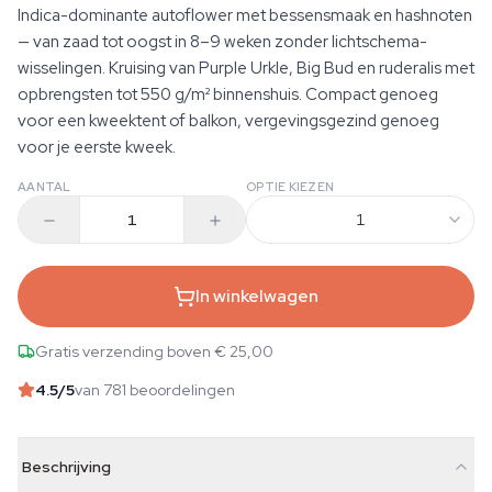
Indica-dominante autoflower met bessensmaak en hashnoten
— van zaad tot oogst in 8–9 weken zonder lichtschema-
wisselingen. Kruising van Purple Urkle, Big Bud en ruderalis met
opbrengsten tot 550 g/m² binnenshuis. Compact genoeg
voor een kweektent of balkon, vergevingsgezind genoeg
voor je eerste kweek.
AANTAL
OPTIE KIEZEN
1
In winkelwagen
Gratis verzending boven € 25,00
4.5
/5
van 781 beoordelingen
Beschrijving