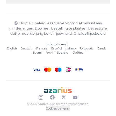
Retourbeleid
Smartshop
Over Azarius
Kwaliteitsgarantie
Herbshop
Wiki
Contact
Growshop
Blog
🔞
Strikt 18+ beleid. Azarius verkoopt niet bewust aan
Veelgestelde vragen
minderjarigen. Door een bestelling te plaatsen bevestig je
Muziek
Privacybeleid
dat je meerderjarig bent in jouw land.
Ons leeftijdsbeleid
Schrijvers
Internationaal
Redactionele normen
English
·
Deutsch
·
Français
·
Español
·
Italiano
·
Português
·
Dansk
·
Suomi
·
Polski
·
Svenska
·
Čeština
Tools & Calculators
Acties
Sitemap
© 2026 Azarius. Alle rechten voorbehouden.
Cookies beheren