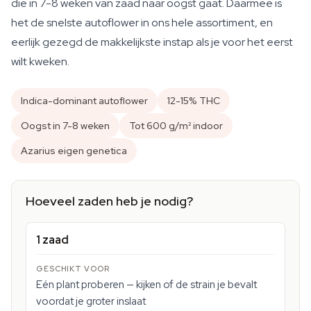
die in 7-8 weken van zaad naar oogst gaat. Daarmee is
het de snelste autoflower in ons hele assortiment, en
eerlijk gezegd de makkelijkste instap als je voor het eerst
wilt kweken.
Indica-dominant autoflower
12-15% THC
Oogst in 7-8 weken
Tot 600 g/m² indoor
Azarius eigen genetica
Hoeveel zaden heb je nodig?
1 zaad
Eén plant proberen — kijken of de strain je bevalt
voordat je groter inslaat