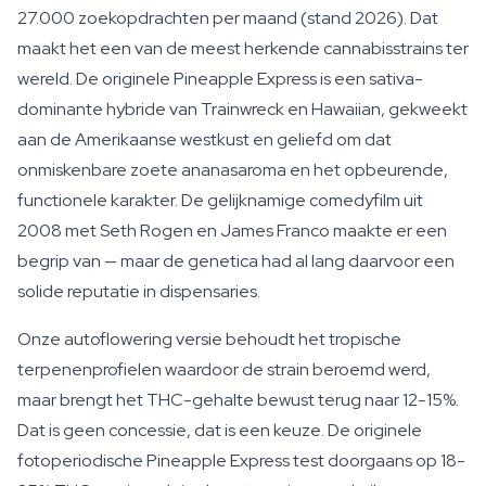
27.000 zoekopdrachten per maand (stand 2026). Dat
maakt het een van de meest herkende cannabisstrains ter
wereld. De originele Pineapple Express is een sativa-
dominante hybride van Trainwreck en Hawaiian, gekweekt
aan de Amerikaanse westkust en geliefd om dat
onmiskenbare zoete ananasaroma en het opbeurende,
functionele karakter. De gelijknamige comedyfilm uit
2008 met Seth Rogen en James Franco maakte er een
begrip van — maar de genetica had al lang daarvoor een
solide reputatie in dispensaries.
Onze autoflowering versie behoudt het tropische
terpenenprofielen waardoor de strain beroemd werd,
maar brengt het THC-gehalte bewust terug naar 12-15%.
Dat is geen concessie, dat is een keuze. De originele
fotoperiodische Pineapple Express test doorgaans op 18-