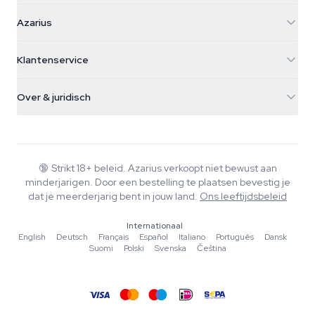
Azarius
Azarius
Galvaniweg 11
5482 TN Schijndel
Cannabiszaden
Klantenservice
Nederland
Paddo's
Verzendinfo
support@azarius.com
Smokeshop
Over & juridisch
+31(0)204897914
Retourbeleid
Smartshop
Over Azarius
Kwaliteitsgarantie
Herbshop
Wiki
Contact
Growshop
Blog
🔞
Strikt 18+ beleid. Azarius verkoopt niet bewust aan
Veelgestelde vragen
minderjarigen. Door een bestelling te plaatsen bevestig je
Schrijvers
Privacybeleid
dat je meerderjarig bent in jouw land.
Ons leeftijdsbeleid
Redactionele normen
Internationaal
Tools & Calculators
English
·
Deutsch
·
Français
·
Español
·
Italiano
·
Português
·
Dansk
·
Suomi
·
Polski
·
Svenska
·
Čeština
Acties
Sitemap