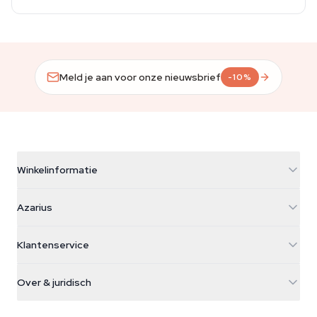
Meld je aan voor onze nieuwsbrief
-10%
Winkelinformatie
Azarius
Azarius
Galvaniweg 11
5482 TN Schijndel
Cannabiszaden
Klantenservice
Nederland
Paddo's
Verzendinfo
support@azarius.com
Smokeshop
Over & juridisch
+31(0)204897914
Retourbeleid
Smartshop
Over Azarius
Kwaliteitsgarantie