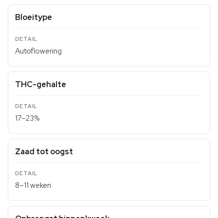
Bloeitype
Autoflowering
THC-gehalte
17–23%
Zaad tot oogst
8–11 weken