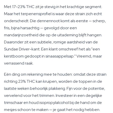
Met 17–23% THC zit je stevig in het krachtige segment.
Maar het terpenensprofiel is waar deze strain zich echt
onderscheidt. Die dennennoot komt als eerste — scherp,
fris, bijna harsachtig — gevolgd door een
mandarijnzoetheid die op de uitademing blijft hangen.
Daaronder zit een subtiele, romige aardsheid van de
Sundae Driver-kant. Een klant omschreef het als "een
kerstboom gedoopt in sinaasappelsap." Vreemd, maar
verrassend raak.
Eén ding om rekening mee te houden: omdat deze strain
richting 23% THC kan kruipen, worden de toppen in de
laatste weken behoorlijk plakkerig. Fijn voor de potentie,
vervelend voor het trimmen. Investeer in een degelijke
trimschaar en houd isopropylalcohol bij de hand om de
mesjes schoon te maken — je gaat het nodig hebben.