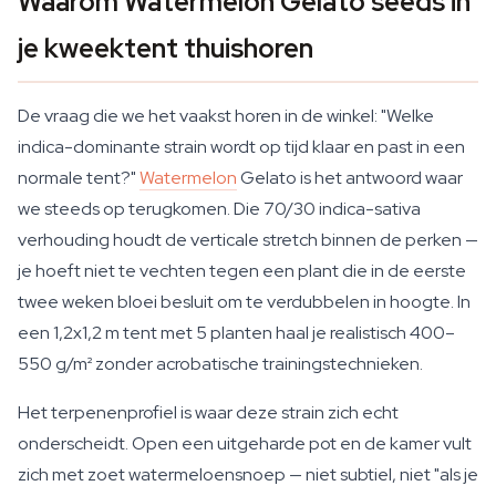
Waarom Watermelon Gelato seeds in
je kweektent thuishoren
De vraag die we het vaakst horen in de winkel: "Welke
indica-dominante strain wordt op tijd klaar en past in een
normale tent?"
Watermelon
Gelato is het antwoord waar
we steeds op terugkomen. Die 70/30 indica-sativa
verhouding houdt de verticale stretch binnen de perken —
je hoeft niet te vechten tegen een plant die in de eerste
twee weken bloei besluit om te verdubbelen in hoogte. In
een 1,2x1,2 m tent met 5 planten haal je realistisch 400–
550 g/m² zonder acrobatische trainingstechnieken.
Het terpenenprofiel is waar deze strain zich echt
onderscheidt. Open een uitgeharde pot en de kamer vult
zich met zoet watermeloensnoep — niet subtiel, niet "als je