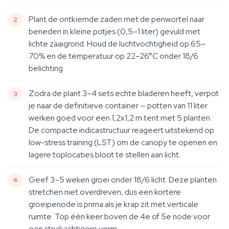
Plant de ontkiemde zaden met de penwortel naar
beneden in kleine potjes (0,5–1 liter) gevuld met
lichte zaaigrond. Houd de luchtvochtigheid op 65–
70% en de temperatuur op 22–26°C onder 18/6
belichting.
Zodra de plant 3–4 sets echte bladeren heeft, verpot
je naar de definitieve container — potten van 11 liter
werken goed voor een 1,2x1,2 m tent met 5 planten.
De compacte indicastructuur reageert uitstekend op
low-stress training (LST) om de canopy te openen en
lagere toplocaties bloot te stellen aan licht.
Geef 3–5 weken groei onder 18/6 licht. Deze planten
stretchen niet overdreven, dus een kortere
groeiperiode is prima als je krap zit met verticale
ruimte. Top één keer boven de 4e of 5e node voor
een struikachtigere vorm.