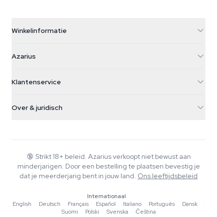
Winkelinformatie
Azarius
Azarius
Galvaniweg 11
5482 TN Schijndel
Cannabiszaden
Klantenservice
Nederland
Paddo's
Verzendinfo
support@azarius.com
Smokeshop
Over & juridisch
+31(0)204897914
Retourbeleid
Smartshop
Over Azarius
Kwaliteitsgarantie
Herbshop
Wiki
Contact
Growshop
Blog
🔞
Strikt 18+ beleid. Azarius verkoopt niet bewust aan
Veelgestelde vragen
minderjarigen. Door een bestelling te plaatsen bevestig je
Schrijvers
Privacybeleid
dat je meerderjarig bent in jouw land.
Ons leeftijdsbeleid
Redactionele normen
Internationaal
Tools & Calculators
English
·
Deutsch
·
Français
·
Español
·
Italiano
·
Português
·
Dansk
·
Suomi
·
Polski
·
Svenska
·
Čeština
Acties