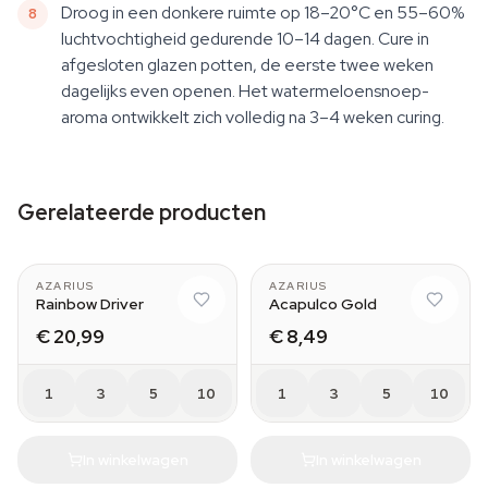
Droog in een donkere ruimte op 18–20°C en 55–60%
luchtvochtigheid gedurende 10–14 dagen. Cure in
afgesloten glazen potten, de eerste twee weken
dagelijks even openen. Het watermeloensnoep-
aroma ontwikkelt zich volledig na 3–4 weken curing.
Gerelateerde producten
AZARIUS
AZARIUS
Rainbow Driver
Acapulco Gold
€ 20,99
€ 8,49
1
3
5
10
1
3
5
10
In winkelwagen
In winkelwagen