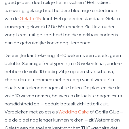
goed je best doet ruik je het misschien." Het is direct
aanwezig, gelaagd met heldere bloemige ondertonen
van de
Gelato 45
-kant. Heb je eerder standaard Gelato-
kruisingen gekweekt? De Watermelon Zkittlez-ouder
voegt een fruitige zoetheid toe die merkbaar anders is
dan de gebruikelijke koekdeeg-terpenen.
De eerlijke kanttekening: 8–10 weken is een bereik, geen
belofte. Sommige fenotypen zijn in 8 weken klaar, andere
hebben de volle 10 nodig. Zit je op een strak schema,
check dan je trichomen met een loep vanaf week 7 in
plaats van kalenderdagen af te tellen. De planten die de
volle 10 weken nemen, bouwen in die laatste dagen extra
harsdichtheid op — geduld betaalt zich letterlijk uit.
Vergeleken met zoiets als
Wedding Cake
of Gorilla Glue —
die de bloei nog langer kunnen rekken — zit Watermelon
Gelato aan de snellere kant voor het THC-gehalte dat