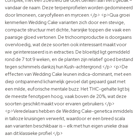
complex, met een zoetheid die doet denken aan vers gebak –
vandaar de naam. Deze terpenprofielen worden gedomineerd
door limoneen, caryofylleen en myrceen.</p> <p>Qua groei
kenmerken Wedding Cake varianten zich door een stevige,
compacte structuur met dichte, harsrijke toppen die vaak een
paarsige gloed vertonen. De trichoomproductie is doorgaans
overvloedig, wat deze soorten ook interessant maakt voor
wie geïnteresseerd is in extracties. De bloeitijd ligt gemiddeld
rond de 7 tot 9 weken, en de planten zijn relatief goed bestand
tegen schimmels dankzij hun Kush-achtergrond.</p> <p>De
effecten van Wedding Cake leunen indica-dominant, met een
diep ontspannend lichamelijk gevoel dat gepaard gaat met
een milde, euforische mentale buzz. Het THC-gehalte ligt bij
de meeste fenotypen hoog, vaak boven de 20%, wat deze
soorten geschikt maakt voor ervaren gebruikers.</p>
<p>Veredelaars hebben de Wedding Cake-genetica inmiddels
in talloze kruisingen verwerkt, waardoor er een breed scala
aan varianten beschikbaar is – elk met hun eigen unieke draai
aan dit klassieke profiel.</p>