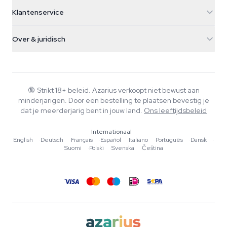
5482 TN Schijndel
Cannabiszaden
Klantenservice
Nederland
Paddo's
Verzendinfo
support@azarius.com
Smokeshop
Over & juridisch
+31(0)204897914
Retourbeleid
Smartshop
Over Azarius
Kwaliteitsgarantie
Herbshop
Wiki
Contact
Growshop
Blog
🔞
Strikt 18+ beleid. Azarius verkoopt niet bewust aan
Veelgestelde vragen
minderjarigen. Door een bestelling te plaatsen bevestig je
Muziek
Privacybeleid
dat je meerderjarig bent in jouw land.
Ons leeftijdsbeleid
Schrijvers
Internationaal
Redactionele normen
English
·
Deutsch
·
Français
·
Español
·
Italiano
·
Português
·
Dansk
·
Suomi
·
Polski
·
Svenska
·
Čeština
Tools & Calculators
Acties
Sitemap