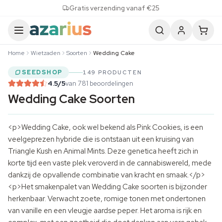
Skip to content
Gratis verzending vanaf €25
Home
Wietzaden
Soorten
Wedding Cake
SEEDSHOP
149 PRODUCTEN
4.5
/5
van 781 beoordelingen
Wedding Cake Soorten
<p>Wedding Cake, ook wel bekend als Pink Cookies, is een
veelgeprezen hybride die is ontstaan uit een kruising van
Triangle Kush en Animal Mints. Deze genetica heeft zich in
korte tijd een vaste plek veroverd in de cannabiswereld, mede
dankzij de opvallende combinatie van kracht en smaak.</p>
<p>Het smakenpalet van Wedding Cake soorten is bijzonder
herkenbaar. Verwacht zoete, romige tonen met ondertonen
van vanille en een vleugje aardse peper. Het aroma is rijk en