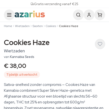
Skip to content
Gratis verzending vanaf €25
Home
Wietzaden
Soorten
Cookies
Cookies Haze
Cookies Haze
Wietzaden
van
Kannabia Seeds
€ 38,00
Tijdelijk uitverkocht
Sativa-snelheid zonder compromis — Cookies Haze van
Kannabia combineert Super Silver Haze-genetica met
Afghaanse structuur voor een bloeitijd van slechts 56–60
dagen, THC tot 25% en opbrengsten tot 600g/m²
binnenshuis. Zoet snoeparoma, natuurlijke plaagresistentie en