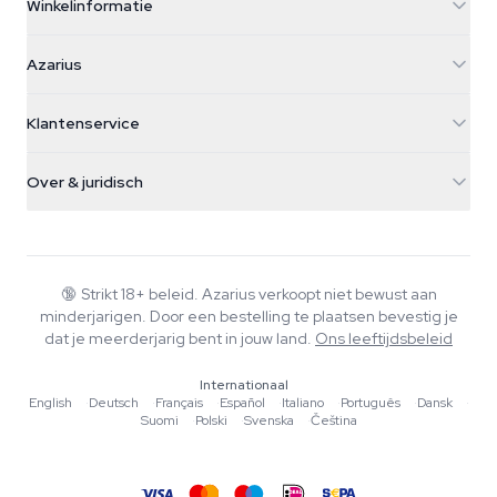
Winkelinformatie
Azarius
Azarius
Galvaniweg 11
5482 TN Schijndel
Cannabiszaden
Klantenservice
Nederland
Paddo's
Verzendinfo
support@azarius.com
Smokeshop
Over & juridisch
+31(0)204897914
Retourbeleid
Smartshop
Over Azarius
Kwaliteitsgarantie
Herbshop
Wiki
Contact
Growshop
Blog
🔞
Strikt 18+ beleid. Azarius verkoopt niet bewust aan
Veelgestelde vragen
minderjarigen. Door een bestelling te plaatsen bevestig je
Muziek
Privacybeleid
dat je meerderjarig bent in jouw land.
Ons leeftijdsbeleid
Schrijvers
Internationaal
Redactionele normen
English
·
Deutsch
·
Français
·
Español
·
Italiano
·
Português
·
Dansk
·
Suomi
·
Polski
·
Svenska
·
Čeština
Tools & Calculators
Acties