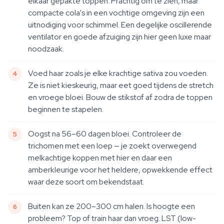
elkaar gepakte toppen. Prachtig om te zien, maar
compacte cola's in een vochtige omgeving zijn een
uitnodiging voor schimmel. Een degelijke oscillerende
ventilator en goede afzuiging zijn hier geen luxe maar
noodzaak.
Voed haar zoals je elke krachtige sativa zou voeden.
Ze is niet kieskeurig, maar eet goed tijdens de stretch
en vroege bloei. Bouw de stikstof af zodra de toppen
beginnen te stapelen.
Oogst na 56–60 dagen bloei. Controleer de
trichomen met een loep — je zoekt overwegend
melkachtige koppen met hier en daar een
amberkleurige voor het heldere, opwekkende effect
waar deze soort om bekendstaat.
Buiten kan ze 200–300 cm halen. Is hoogte een
probleem? Top of train haar dan vroeg. LST (low-