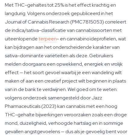
Met THC-gehaltes tot 25% is het effect krachtig en
langdurig. Volgens onderzoek gepubliceerd in het
Journal of Cannabis Research (PMC7815053) correleert
de indica/sativa-classificatie van cannabissoorten met
uiteenlopende
terpeen
- en cannabinoïdeprofielen, wat
kan bijdragen aan het onderscheidende karakter van
sativa-dominante variëteiten als deze. Gebruikers
melden doorgaans een opwekkend, energiek en vrolijk
effect — het soort gevoel waarbij je een wandeling wilt
maken of aan een creatief project wilt beginnen in plaats
van in de bank te verdwijnen. Wel goed om te weten:
volgens onderzoek samengesteld door Jazz
Pharmaceuticals (2023) kan cannabis met een hoog
THC-gehalte bijwerkingen veroorzaken zoals een droge
mond, duizeligheid, verhoogde hartslag en in sommige
gevallen angstgevoelens — dus als je gevoelig bent voor