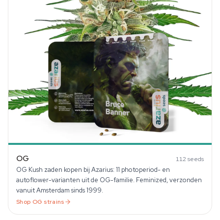
OG
112
seeds
OG Kush zaden kopen bij Azarius: 11 photoperiod- en
autoflower-varianten uit de OG-familie. Feminized, verzonden
vanuit Amsterdam sinds 1999.
Shop
OG
strains