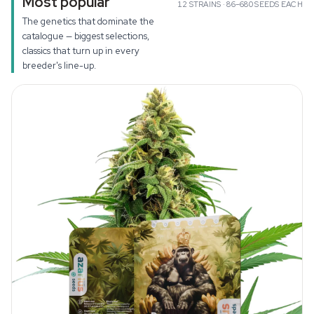
Most popular
12
STRAINS ·
86–680
SEEDS EACH
The genetics that dominate the
catalogue — biggest selections,
classics that turn up in every
breeder's line-up.