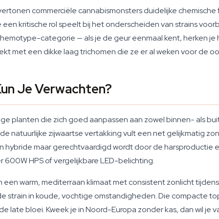
ertonen commerciële cannabismonsters duidelijke chemische f
e een kritische rol speelt bij het onderscheiden van strains vo
en chemotype-categorie — als je de geur eenmaal kent, herken je 
dekt met een dikke laag trichomen die ze er al weken voor de oog
 Kun Je Verwachten?
vige planten die zich goed aanpassen aan zowel binnen- als b
natuurlijke zijwaartse vertakking vult een net gelijkmatig zon
en hybride maar gerechtvaardigd wordt door de harsproductie en
 600W HPS of vergelijkbare LED-belichting.
n een warm, mediterraan klimaat met consistent zonlicht tijdens 
nde strain in koude, vochtige omstandigheden. Die compacte t
de late bloei. Kweek je in Noord-Europa zonder kas, dan wil je v