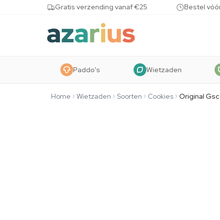
Skip to content
Gratis verzending vanaf €25
Bestel vóó
Paddo's
Wietzaden
Home
Wietzaden
Soorten
Cookies
Original Gsc