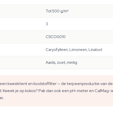
Tot 500 g/m²
3
CSCO0010
Caryofylleen, Limoneen, Linalool
Aards, zoet, mintig
een kweektent en koolstoffilter — de terpeenproductie van dez
d. Kweek je op kokos? Pak dan ook een pH-meter en CalMag-s
ei.