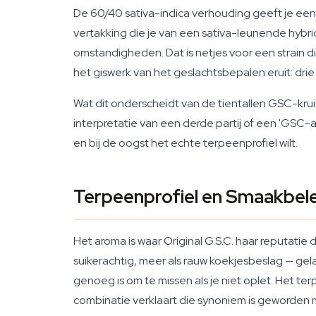
De 60/40 sativa-indica verhouding geeft je een g
vertakking die je van een sativa-leunende hybr
omstandigheden. Dat is netjes voor een strain 
het giswerk van het geslachtsbepalen eruit: drie
Wat dit onderscheidt van de tientallen GSC-kru
interpretatie van een derde partij of een 'GSC-ac
en bij de oogst het echte terpeenprofiel wilt.
Terpeenprofiel en Smaakbel
Het aroma is waar Original G.S.C. haar reputatie
suikerachtig, meer als rauw koekjesbeslag — gel
genoeg is om te missen als je niet oplet. Het te
combinatie verklaart die synoniem is geworden 