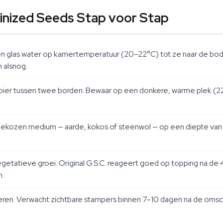
minized Seeds Stap voor Stap
 een glas water op kamertemperatuur (20–22°C) tot ze naar de bo
 alsnog.
pier tussen twee borden. Bewaar op een donkere, warme plek (2
gekozen medium — aarde, kokos of steenwol — op een diepte van 
getatieve groei. Original G.S.C. reageert goed op topping na de 
n.
ggeren. Verwacht zichtbare stampers binnen 7–10 dagen na de omsc