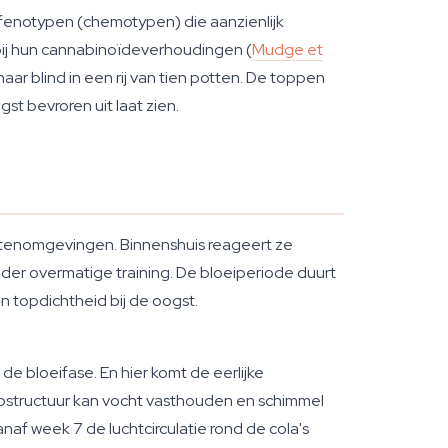
enotypen (chemotypen) die aanzienlijk
orbij hun cannabinoïdeverhoudingen (
Mudge et
haar blind in een rij van tien potten. De toppen
st bevroren uit laat zien.
uitenomgevingen. Binnenshuis reageert ze
der overmatige training. De bloeiperiode duurt
 topdichtheid bij de oogst.
de bloeifase. En hier komt de eerlijke
opstructuur kan vocht vasthouden en schimmel
anaf week 7 de luchtcirculatie rond de cola's