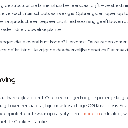
roeistructuur die binnenshuis beheersbaar blijft — ze strekt ni
ide verwacht ruimschoots aanwezig is. Opbrengsten lopen op t
die harsproductie en terpeendichtheid voorrang geeft boven p
 zaden, drie vrouwelijke planten.
isingen die je overal kunt kopen? Herkomst. Deze zaden komen 
htige' kruising. Je krijgt de daadwerkelijke genetics. Dat maak
eving
 daadwerkelijk verdient. Open een uitgedroogde pot en je krijgt
aagd over een aardse, bijna muskusachtige OG Kush-basis. Er zi
rpeenprofiel leunt zwaar op caryofylleen,
limoneen
en linalool, 
met de Cookies-familie.