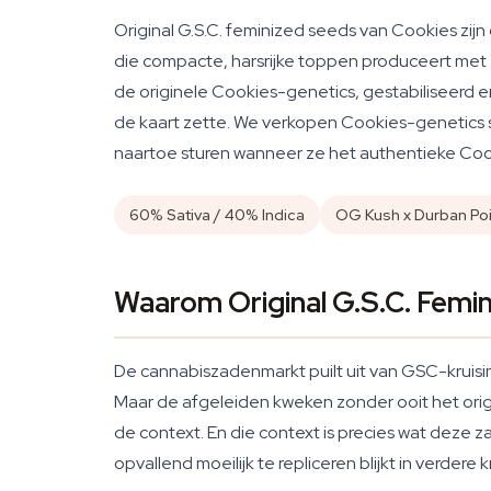
Original G.S.C. feminized seeds van Cookies zi
die compacte, harsrijke toppen produceert met een
de originele Cookies-genetics, gestabiliseerd e
de kaart zette. We verkopen Cookies-genetics sin
naartoe sturen wanneer ze het authentieke Cook
60% Sativa / 40% Indica
OG Kush x Durban Po
Waarom Original G.S.C. Femi
De cannabiszadenmarkt puilt uit van GSC-kruis
Maar de afgeleiden kweken zonder ooit het origi
de context. En die context is precies wat deze
opvallend moeilijk te repliceren blijkt in verdere k