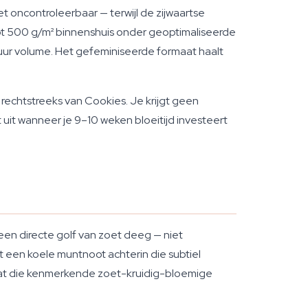
et oncontroleerbaar — terwijl de zijwaartse
ot 500 g/m² binnenshuis onder geoptimaliseerde
uur volume. Het gefeminiseerde formaat haalt
rechtstreeks van Cookies. Je krijgt geen
t uit wanneer je 9–10 weken bloeitijd investeert
 een directe golf van zoet deeg — niet
t een koele muntnoot achterin die subtiel
wat die kenmerkende zoet-kruidig-bloemige