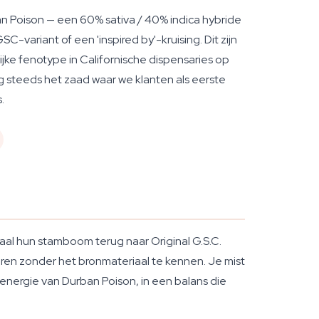
n Poison — een 60% sativa / 40% indica hybride
-variant of een 'inspired by'-kruising. Dit zijn
jke fenotype in Californische dispensaries op
og steeds het zaad waar we klanten als eerste
.
aal hun stamboom terug naar Original G.S.C.
eren zonder het bronmateriaal te kennen. Je mist
nergie van Durban Poison, in een balans die