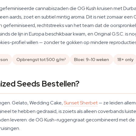
jn gefeminiseerde cannabiszaden die OG Kush kruisen met Durba
 aards, zoet en subtiel mintig aroma. Dit is niet zomaar een GSC
n gefeminiseerd, rechtstreeks van het team dat de oorspronkeli
ds de lijn in Europa beschikbaar kwam, en Original G.S.C. is n
ies-profiel willen — zonder te gokken op mindere reproducties
ison
Opbrengst tot 500 g/m²
Bloei: 9–10 weken
18+ only
nized Seeds Bestellen?
ingen. Gelato, Wedding Cake,
Sunset Sherbet
— ze leiden allem
neel te hebben gedraaid, is zoiets als alleen coverbands luist
 zaden leveren: de OG Kush-ruggengraat gecombineerd met de e
ruisingen.