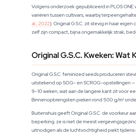
Volgens onderzoek gepubliceerd in PLOS ONE v
variëren tussen cultivars, waarbij terpeengehalt
al., 2022
). Original G.S.C. zit stevig in haar eig
zelf zijn compact, bijna ongemakkelijk strak, be
Original G.S.C. Kweken: Wat
Original G.S.C. feminized seeds produceren ste
uitstekend op SOG- en SCROG-opstellingen — de 
9–10 weken, wat aan de langere kant zit voor e
Binnenopbrengsten pieken rond 500 g/m² onder
Buitenshuis geeft Original G.S.C. de voorkeur aa
beperking: ze is niet de meest vergevingsgezi
uitnodigen als de luchtvochtigheid piekt tijdens 