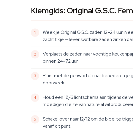
Kiemgids: Original G.S.C. Fe
Week je Original G.S.C. zaden 12–24 uur in
zacht tikje — levensvatbare zaden zinken dan
Verplaats de zaden naar vochtige keukenpa
binnen 24–72 uur.
Plant met de penwortel naar beneden in je 
doorweekt.
Houd een 18/6 lichtschema aan tijdens de ve
moedigen die ze van nature al wil producere
Schakel over naar 12/12 om de bloei te tri
vanaf dit punt.