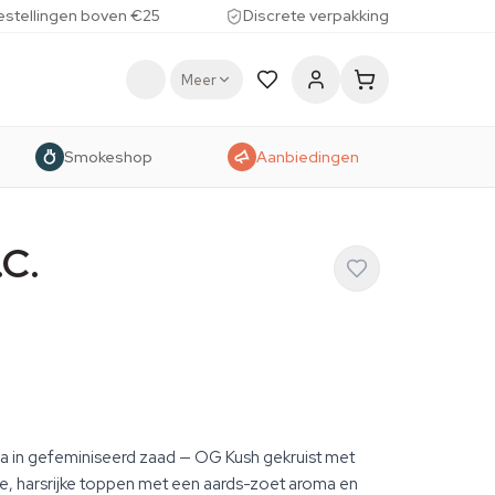
estellingen boven €25
Discrete verpakking
Meer
Smokeshop
Aanbiedingen
.C.
a in gefeminiseerd zaad — OG Kush gekruist met
, harsrijke toppen met een aards-zoet aroma en