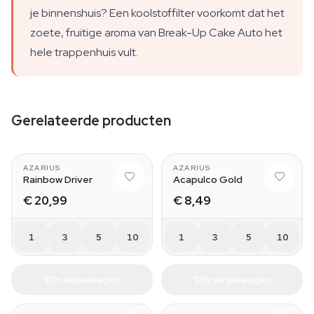
je binnenshuis? Een koolstoffilter voorkomt dat het
zoete, fruitige aroma van Break-Up Cake Auto het
hele trappenhuis vult.
Gerelateerde producten
AZARIUS
AZARIUS
Rainbow Driver
Acapulco Gold
€ 20,99
€ 8,49
1
3
5
10
1
3
5
10
In winkelwagen
In winkelwagen