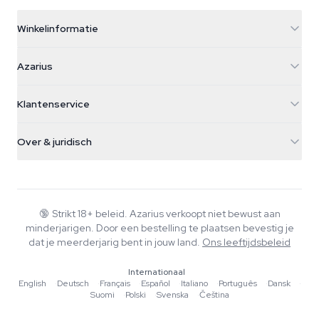
Winkelinformatie
Azarius
Azarius
Galvaniweg 11
5482 TN Schijndel
Cannabiszaden
Klantenservice
Nederland
Paddo's
Verzendinfo
support@azarius.com
Smokeshop
Over & juridisch
+31(0)204897914
Retourbeleid
Smartshop
Over Azarius
Kwaliteitsgarantie
Herbshop
Wiki
Contact
Growshop
Blog
🔞
Strikt 18+ beleid. Azarius verkoopt niet bewust aan
Veelgestelde vragen
minderjarigen. Door een bestelling te plaatsen bevestig je
Muziek
Privacybeleid
dat je meerderjarig bent in jouw land.
Ons leeftijdsbeleid
Schrijvers
Internationaal
Redactionele normen
English
·
Deutsch
·
Français
·
Español
·
Italiano
·
Português
·
Dansk
·
Suomi
·
Polski
·
Svenska
·
Čeština
Tools & Calculators