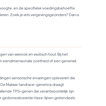
 de hoogte, en de specifieke voedingsbehoefte
 leren. Zoek je iets vergevingsgezinders? Dan is
lagen van wierook en exotisch hout. Bij het
geen eendimensionale zoetheid of een generiek
dingen sensorische ervaringen opleveren die
rt. De Malawi-landrace-genetica draagt
llende TPS-genen die verantwoordelijk zijn
 die gedomesticeerde Haze-lijnen grotendeels