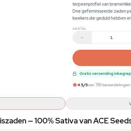
terpeenprofiel van bramenlikeu
Drie gefeminiseerde zaden per
kwekers die geduld hebben en 
AANTAL
Gratis verzending inbegre
4.5
/5
van 781 beoordelingen
biszaden — 100% Sativa van ACE Seed