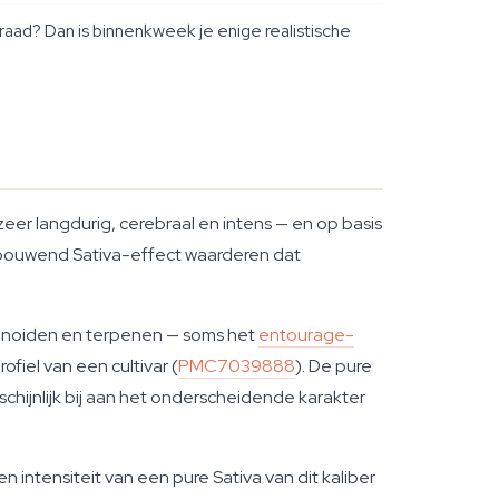
aad? Dan is binnenkweek je enige realistische
zeer langdurig, cerebraal en intens — en op basis
opbouwend Sativa-effect waarderen dat
binoiden en terpenen — soms het
entourage-
iel van een cultivar (
PMC7039888
). De pure
hijnlijk bij aan het onderscheidende karakter
intensiteit van een pure Sativa van dit kaliber