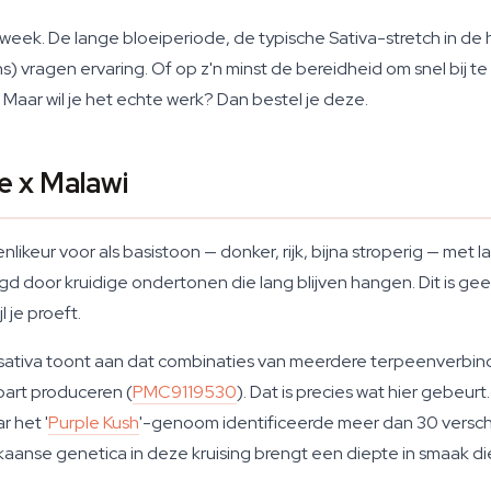
rste kweek. De lange bloeiperiode, de typische Sativa-stretch in
s) vragen ervaring. Of op z'n minst de bereidheid om snel bij te
aar wil je het echte werk? Dan bestel je deze.
e x Malawi
nlikeur voor als basistoon — donker, rijk, bijna stroperig — met 
lgd door kruidige ondertonen die lang blijven hangen. Dit is 
 je proeft.
 sativa toont aan dat combinaties van meerdere terpeenverbin
part produceren (
PMC9119530
). Dat is precies wat hier gebeu
 het '
Purple Kush
'-genoom identificeerde meer dan 30 verschi
rikaanse genetica in deze kruising brengt een diepte in smaak