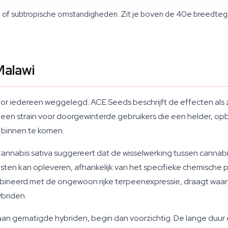
e of subtropische omstandigheden. Zit je boven de 40e breedtegr
Malawi
 voor iedereen weggelegd. ACE Seeds beschrijft de effecten als 
 is een strain voor doorgewinterde gebruikers die een helder, 
er binnen te komen.
nnabis sativa suggereert dat de wisselwerking tussen canna
n kan opleveren, afhankelijk van het specifieke chemische prof
bineerd met de ongewoon rijke terpeenexpressie, draagt waarsc
briden.
n gematigde hybriden, begin dan voorzichtig. De lange duur en 