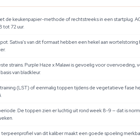
et de keukenpapier-methode of rechtstreeks in een startplug. 
 tot 72 uur.
ve pot. Sativa's van dit formaat hebben een hekel aan wortelsto
er.
este strains. Purple Haze x Malawi is gevoelig voor overvoeding,
basis van bladkleur.
 training (LST) of eenmalig toppen tijdens de vegetatieve fase he
.
eriode. De toppen zien er luchtig uit rond week 8-9 — dat is norm
 weken.
n terpeenprofiel van dit kaliber maakt een goede spoeling merkbaa