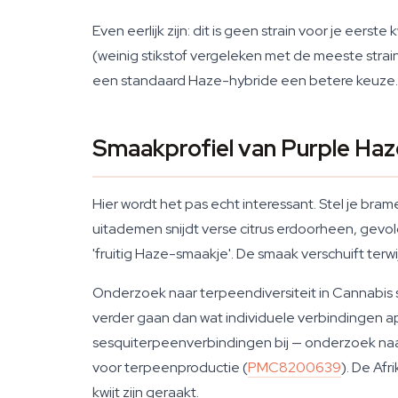
Even eerlijk zijn: dit is geen strain voor je ee
(weinig stikstof vergeleken met de meeste strain
een standaard Haze-hybride een betere keuze. M
Smaakprofiel van Purple Haz
Hier wordt het pas echt interessant. Stel je brame
uitademen snijdt verse citrus erdoorheen, gevo
'fruitig Haze-smaakje'. De smaak verschuift terwijl
Onderzoek naar terpeendiversiteit in Cannabis
verder gaan dan wat individuele verbindingen a
sesquiterpeenverbindingen bij — onderzoek naar
voor terpeenproductie (
PMC8200639
). De Af
kwijt zijn geraakt.