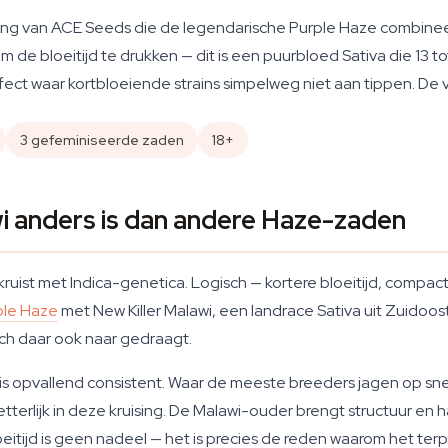
ising van ACE Seeds die de legendarische Purple Haze combinee
de bloeitijd te drukken — dit is een puurbloed Sativa die 13 t
fect waar kortbloeiende strains simpelweg niet aan tippen. De
3 gefeminiseerde zaden
18+
 anders is dan andere Haze-zaden
uist met Indica-genetica. Logisch — kortere bloeitijd, compac
ple Haze
met New Killer Malawi, een landrace Sativa uit Zuidoost-
zich daar ook naar gedraagt.
is opvallend consistent. Waar de meeste breeders jagen op sn
 letterlijk in deze kruising. De Malawi-ouder brengt structuur 
bloeitijd is geen nadeel — het is precies de reden waarom het te