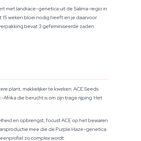
rt met landrace-genetica uit de Salima-regio in
ot 15 weken bloei nodig heeft en je daarvoor
 verpakking bevat 3 gefeminiseerde zaden.
tere plant, makkelijker te kweken. ACE Seeds
Afrika die berucht is om zijn trage rijping. Het
elheid en opbrengst, focust ACE op het bewaren
en harsproductie mee die de Purple Haze-genetica
rpeenprofiel zo complex wordt.