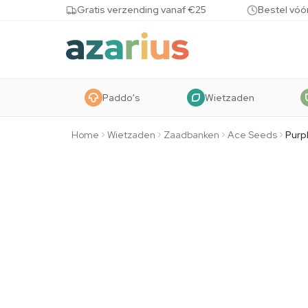
Skip to content
Gratis verzending vanaf €25
Bestel vóó
Paddo's
Wietzaden
Home
Wietzaden
Zaadbanken
Ace Seeds
Purp