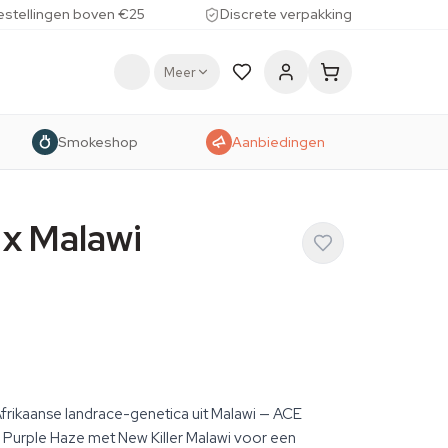
estellingen boven €25
Discrete verpakking
Meer
Smokeshop
Aanbiedingen
 x Malawi
frikaanse landrace-genetica uit Malawi — ACE
 Purple Haze met New Killer Malawi voor een