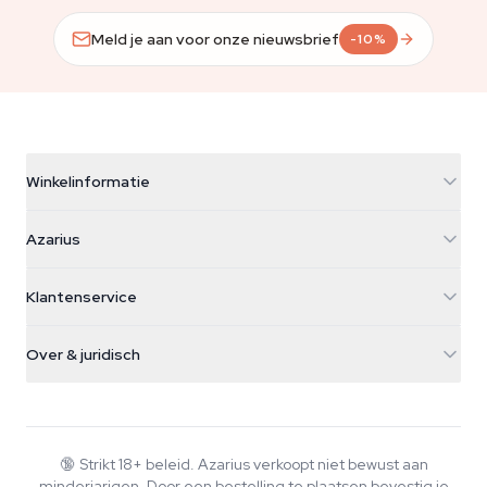
Meld je aan voor onze nieuwsbrief
-10%
Winkelinformatie
Azarius
Azarius
Galvaniweg 11
5482 TN Schijndel
Cannabiszaden
Klantenservice
Nederland
Paddo's
Verzendinfo
support@azarius.com
Smokeshop
Over & juridisch
+31(0)204897914
Retourbeleid
Smartshop
Over Azarius
Kwaliteitsgarantie
Herbshop
Wiki
Contact
Growshop
Blog
🔞
Strikt 18+ beleid. Azarius verkoopt niet bewust aan
Veelgestelde vragen
minderjarigen. Door een bestelling te plaatsen bevestig je