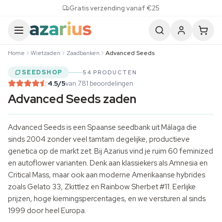
Skip to content
Gratis verzending vanaf €25
Home
Wietzaden
Zaadbanken
Advanced Seeds
SEEDSHOP
54 PRODUCTEN
4.5
/5
van 781 beoordelingen
Advanced Seeds zaden
Advanced Seeds is een Spaanse seedbank uit Málaga die
sinds 2004 zonder veel tamtam degelijke, productieve
genetica op de markt zet. Bij Azarius vind je ruim 60 feminized
en autoflower varianten. Denk aan klassiekers als Amnesia en
Critical Mass, maar ook aan moderne Amerikaanse hybrides
zoals Gelato 33, Zkittlez en Rainbow Sherbet #11. Eerlijke
prijzen, hoge kiemingspercentages, en we versturen al sinds
1999 door heel Europa.