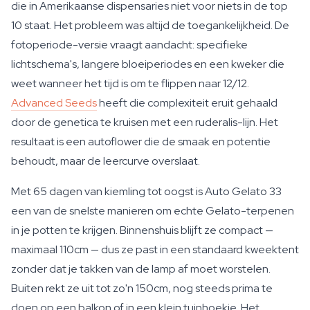
die in Amerikaanse dispensaries niet voor niets in de top
10 staat. Het probleem was altijd de toegankelijkheid. De
fotoperiode-versie vraagt aandacht: specifieke
lichtschema's, langere bloeiperiodes en een kweker die
weet wanneer het tijd is om te flippen naar 12/12.
Advanced Seeds
heeft die complexiteit eruit gehaald
door de genetica te kruisen met een ruderalis-lijn. Het
resultaat is een autoflower die de smaak en potentie
behoudt, maar de leercurve overslaat.
Met 65 dagen van kiemling tot oogst is Auto Gelato 33
een van de snelste manieren om echte Gelato-terpenen
in je potten te krijgen. Binnenshuis blijft ze compact —
maximaal 110cm — dus ze past in een standaard kweektent
zonder dat je takken van de lamp af moet worstelen.
Buiten rekt ze uit tot zo'n 150cm, nog steeds prima te
doen op een balkon of in een klein tuinhoekje. Het