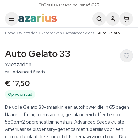
Skip to content
Gratis verzending vanaf €25
Home
Wietzaden
Zaadbanken
Advanced Seeds
Auto Gelato 33
Auto Gelato 33
Wietzaden
van
Advanced Seeds
€ 17,50
Op voorraad
De volle Gelato 33-smaak in een autoflower die in 65 dagen
klaar is — fruitig-citrus aroma, gebalanceerd effect en tot
550g/m2 opbrengst binnenshuis. Advanced Seeds kruiste
Amerikaanse dispensary-genetica met ruderalis voor een
compacte plant die zonder lichtschemawijziging bloeit. Drie