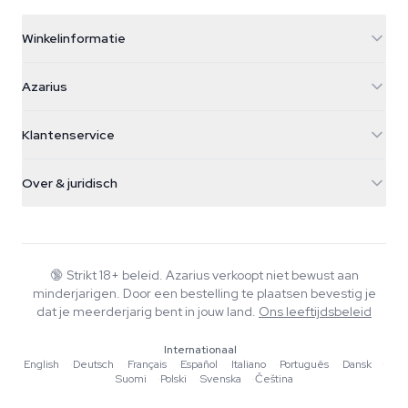
Winkelinformatie
Azarius
Azarius
Galvaniweg 11
5482 TN Schijndel
Cannabiszaden
Klantenservice
Nederland
Paddo's
Verzendinfo
support@azarius.com
Smokeshop
Over & juridisch
+31(0)204897914
Retourbeleid
Smartshop
Over Azarius
Kwaliteitsgarantie
Herbshop
Wiki
Contact
Growshop
Blog
🔞
Strikt 18+ beleid. Azarius verkoopt niet bewust aan
Veelgestelde vragen
minderjarigen. Door een bestelling te plaatsen bevestig je
Muziek
Privacybeleid
dat je meerderjarig bent in jouw land.
Ons leeftijdsbeleid
Schrijvers
Internationaal
Redactionele normen
English
·
Deutsch
·
Français
·
Español
·
Italiano
·
Português
·
Dansk
·
Suomi
·
Polski
·
Svenska
·
Čeština
Tools & Calculators