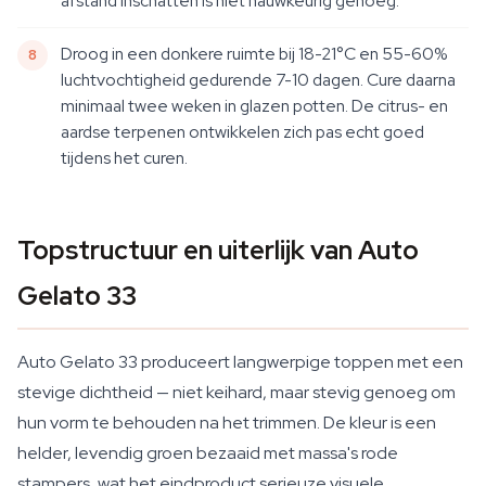
afstand inschatten is niet nauwkeurig genoeg.
Droog in een donkere ruimte bij 18-21°C en 55-60%
luchtvochtigheid gedurende 7-10 dagen. Cure daarna
minimaal twee weken in glazen potten. De citrus- en
aardse terpenen ontwikkelen zich pas echt goed
tijdens het curen.
Topstructuur en uiterlijk van Auto
Gelato 33
Auto Gelato 33 produceert langwerpige toppen met een
stevige dichtheid — niet keihard, maar stevig genoeg om
hun vorm te behouden na het trimmen. De kleur is een
helder, levendig groen bezaaid met massa's rode
stampers, wat het eindproduct serieuze visuele