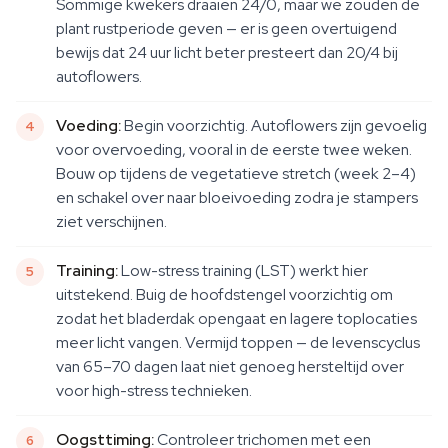
Sommige kwekers draaien 24/0, maar we zouden de
plant rustperiode geven — er is geen overtuigend
bewijs dat 24 uur licht beter presteert dan 20/4 bij
autoflowers.
Voeding:
Begin voorzichtig. Autoflowers zijn gevoelig
voor overvoeding, vooral in de eerste twee weken.
Bouw op tijdens de vegetatieve stretch (week 2–4)
en schakel over naar bloeivoeding zodra je stampers
ziet verschijnen.
Training:
Low-stress training (LST) werkt hier
uitstekend. Buig de hoofdstengel voorzichtig om
zodat het bladerdak opengaat en lagere toplocaties
meer licht vangen. Vermijd toppen — de levenscyclus
van 65–70 dagen laat niet genoeg hersteltijd over
voor high-stress technieken.
Oogsttiming:
Controleer trichomen met een