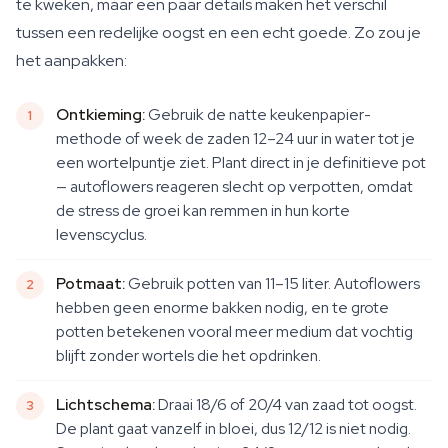
te kweken, maar een paar details maken het verschil
tussen een redelijke oogst en een echt goede. Zo zou je
het aanpakken:
Ontkieming:
Gebruik de natte keukenpapier-
methode of week de zaden 12–24 uur in water tot je
een wortelpuntje ziet. Plant direct in je definitieve pot
— autoflowers reageren slecht op verpotten, omdat
de stress de groei kan remmen in hun korte
levenscyclus.
Potmaat:
Gebruik potten van 11–15 liter. Autoflowers
hebben geen enorme bakken nodig, en te grote
potten betekenen vooral meer medium dat vochtig
blijft zonder wortels die het opdrinken.
Lichtschema:
Draai 18/6 of 20/4 van zaad tot oogst.
De plant gaat vanzelf in bloei, dus 12/12 is niet nodig.