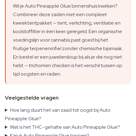
Wil je Auto Pineapple Glue binnenshuis kweken?
Combineer deze zaden met een compleet
kweektentpakket — tent, verlichting, ventilatie en
koolstoffilter in één keer geregeld. Een organische
voedingslijn voor cannabis past goed bij het
fruitige terpenenrofiel zonder chemische bijsmaak.
En bestel er een juweliersloup bij als je die nog niet
hebt — trichomen checken is het verschil tussen op
tijd oogsten en raden.
Veelgestelde vragen
Hoe lang duurt het van zaad tot oogst bij Auto
Pineapple Glue?
Wat is het THC-gehalte van Auto Pineapple Glue?
Kan ik Auto Pineapple Glue toppen?