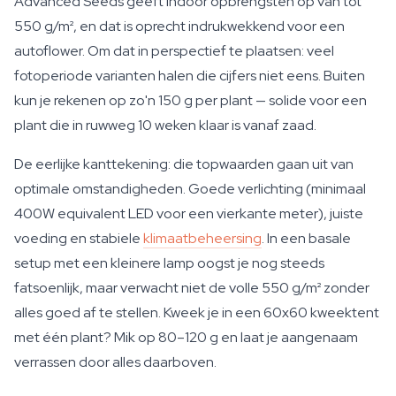
Advanced Seeds geeft indoor opbrengsten op van tot
550 g/m², en dat is oprecht indrukwekkend voor een
autoflower. Om dat in perspectief te plaatsen: veel
fotoperiode varianten halen die cijfers niet eens. Buiten
kun je rekenen op zo'n 150 g per plant — solide voor een
plant die in ruwweg 10 weken klaar is vanaf zaad.
De eerlijke kanttekening: die topwaarden gaan uit van
optimale omstandigheden. Goede verlichting (minimaal
400W equivalent LED voor een vierkante meter), juiste
voeding en stabiele
klimaatbeheersing
. In een basale
setup met een kleinere lamp oogst je nog steeds
fatsoenlijk, maar verwacht niet de volle 550 g/m² zonder
alles goed af te stellen. Kweek je in een 60x60 kweektent
met één plant? Mik op 80–120 g en laat je aangenaam
verrassen door alles daarboven.