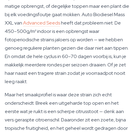
matige opbrengst, of degelijke toppen maar een plant die
bij elk voedingsfoutje gaat mokken. Auto Biodiesel Mass
XXL van
Advanced Seeds
heeft dat probleem niet. De
450–500g/m² indoor is een opbrengst waar
fotoperiodische strains jaloers op worden — we hebben
genoeg reguliere planten gezien die daar niet aan tippen.
En omdat de hele cyclus in 60–70 dagen voorbij is, kun je
makkelijk meerdere rondes per seizoen draaien. Of je zet
haar naast een tragere strain zodat je voorraadpot nooit
leeg raakt.
Maar het smaakprofiel is waar deze strain zich echt
onderscheidt. Breek een uitgeharde top open en het
eerste wat je ruikt is een scherpe citrusstoot — denk aan
vers geraspte citroenschil. Daaronder zit een zoete, bijna
tropische fruitigheid, en het geheel wordt gedragen door