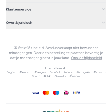
5482 TN Schijndel
Cannabiszaden
Klantenservice
Nederland
Paddo's
Verzendinfo
support@azarius.com
Smokeshop
Over & juridisch
+31(0)204897914
Retourbeleid
Smartshop
Over Azarius
Kwaliteitsgarantie
Herbshop
Wiki
Contact
Growshop
Blog
🔞
Strikt 18+ beleid. Azarius verkoopt niet bewust aan
Veelgestelde vragen
minderjarigen. Door een bestelling te plaatsen bevestig je
Schrijvers
Privacybeleid
dat je meerderjarig bent in jouw land.
Ons leeftijdsbeleid
Redactionele normen
Internationaal
Tools & Calculators
English
·
Deutsch
·
Français
·
Español
·
Italiano
·
Português
·
Dansk
·
Suomi
·
Polski
·
Svenska
·
Čeština
Acties
Sitemap