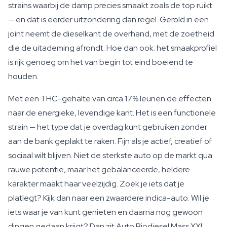
strains waarbij de damp precies smaakt zoals de top ruikt
— en dat is eerder uitzondering dan regel. Gerold in een
joint neemt de dieselkant de overhand, met de zoetheid
die de uitademing afrondt. Hoe dan ook: het smaakprofiel
is rijk genoeg om het van begin tot eind boeiend te
houden.
Met een THC-gehalte van circa 17% leunen de effecten
naar de energieke, levendige kant. Het is een functionele
strain — het type dat je overdag kunt gebruiken zonder
aan de bank geplakt te raken. Fijn als je actief, creatief of
sociaal wilt blijven. Niet de sterkste auto op de markt qua
rauwe potentie, maar het gebalanceerde, heldere
karakter maakt haar veelzijdig. Zoek je iets dat je
platlegt? Kijk dan naar een zwaardere indica-auto. Wil je
iets waar je van kunt genieten en daarna nog gewoon
dingen gedaan krijgt? Dan zit Auto Biodiesel Mass XXL