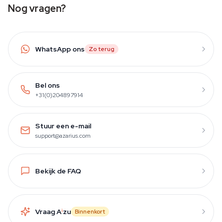
Nog vragen?
WhatsApp ons
Zo terug
Bel ons
+31(0)204897914
Stuur een e-mail
support@azarius.com
Bekijk de FAQ
Vraag A
i
zu
Binnenkort