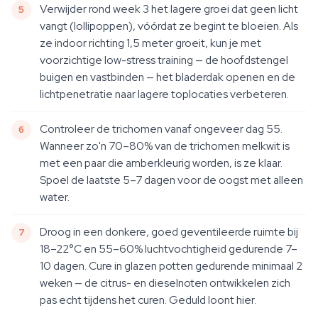
Verwijder rond week 3 het lagere groei dat geen licht
vangt (lollipoppen), vóórdat ze begint te bloeien. Als
ze indoor richting 1,5 meter groeit, kun je met
voorzichtige low-stress training — de hoofdstengel
buigen en vastbinden — het bladerdak openen en de
lichtpenetratie naar lagere toplocaties verbeteren.
Controleer de trichomen vanaf ongeveer dag 55.
Wanneer zo'n 70–80% van de trichomen melkwit is
met een paar die amberkleurig worden, is ze klaar.
Spoel de laatste 5–7 dagen voor de oogst met alleen
water.
Droog in een donkere, goed geventileerde ruimte bij
18–22°C en 55–60% luchtvochtigheid gedurende 7–
10 dagen. Cure in glazen potten gedurende minimaal 2
weken — de citrus- en dieselnoten ontwikkelen zich
pas echt tijdens het curen. Geduld loont hier.