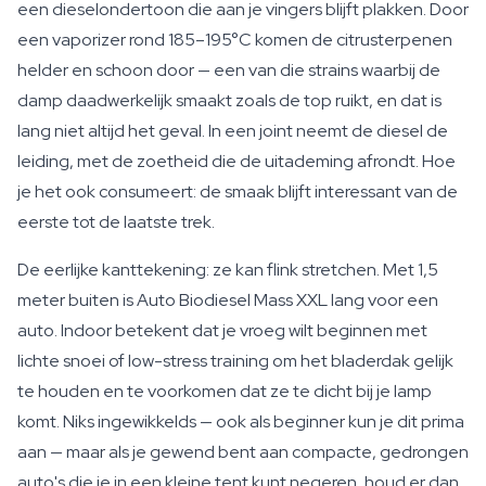
een dieselondertoon die aan je vingers blijft plakken. Door
een vaporizer rond 185–195°C komen de citrusterpenen
helder en schoon door — een van die strains waarbij de
damp daadwerkelijk smaakt zoals de top ruikt, en dat is
lang niet altijd het geval. In een joint neemt de diesel de
leiding, met de zoetheid die de uitademing afrondt. Hoe
je het ook consumeert: de smaak blijft interessant van de
eerste tot de laatste trek.
De eerlijke kanttekening: ze kan flink stretchen. Met 1,5
meter buiten is Auto Biodiesel Mass XXL lang voor een
auto. Indoor betekent dat je vroeg wilt beginnen met
lichte snoei of low-stress training om het bladerdak gelijk
te houden en te voorkomen dat ze te dicht bij je lamp
komt. Niks ingewikkelds — ook als beginner kun je dit prima
aan — maar als je gewend bent aan compacte, gedrongen
auto's die je in een kleine tent kunt negeren, houd er dan