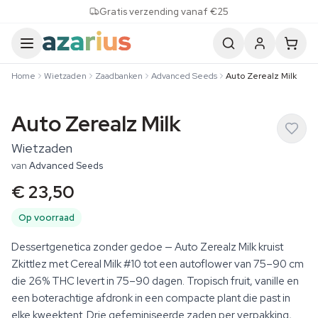
Skip to content
Gratis verzending vanaf €25
Home
Wietzaden
Zaadbanken
Advanced Seeds
Auto Zerealz Milk
Auto Zerealz Milk
Wietzaden
van
Advanced Seeds
€ 23,50
Op voorraad
Dessertgenetica zonder gedoe — Auto Zerealz Milk kruist
Zkittlez met Cereal Milk #10 tot een autoflower van 75–90 cm
die 26% THC levert in 75–90 dagen. Tropisch fruit, vanille en
een boterachtige afdronk in een compacte plant die past in
elke kweektent. Drie gefeminiseerde zaden per verpakking,