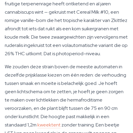
fruitige terpenenrage heeft ontketend en al jaren
cannabiscups wint — gekruist met Cereal Milk #10, een
romige vanille-bom die het tropische karakter van Zkittlez
afrondt tot iets dat ruikt als een kom suikergranen met
koude melk. Die twee zwaargewichten zijn vervolgens met
ruderalis ingekruist tot een volautomatische variant die op
26% THC uitkomt. Dat is photoperiod-niveau.
We zouden deze strain boven de meeste automaten in
dezelfde prijsklasse kiezen om één reden: de verhouding
tussen smaak en moeite is belachelijk goed. Je hoeft
geen lichtschema om te zetten, je hoeft je geen zorgen
te maken over lichtlekken die hermafroditisme
veroorzaken, en de plant blijft tussen de 75 en 90 cm
onder kunstlicht. Die hoogte past makkelijk in een
standaard 1,2m
kweektent
zonder training. Een beetje