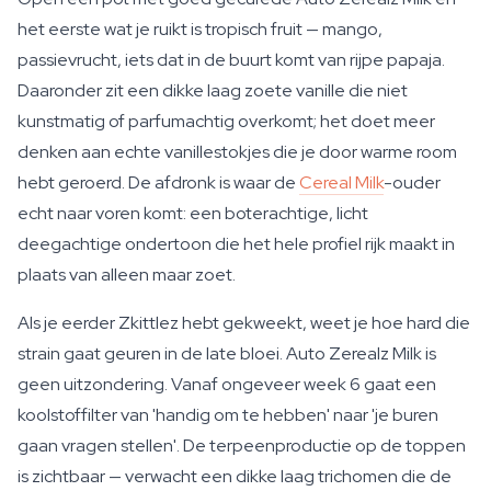
het eerste wat je ruikt is tropisch fruit — mango,
passievrucht, iets dat in de buurt komt van rijpe papaja.
Daaronder zit een dikke laag zoete vanille die niet
kunstmatig of parfumachtig overkomt; het doet meer
denken aan echte vanillestokjes die je door warme room
hebt geroerd. De afdronk is waar de
Cereal Milk
-ouder
echt naar voren komt: een boterachtige, licht
deegachtige ondertoon die het hele profiel rijk maakt in
plaats van alleen maar zoet.
Als je eerder Zkittlez hebt gekweekt, weet je hoe hard die
strain gaat geuren in de late bloei. Auto Zerealz Milk is
geen uitzondering. Vanaf ongeveer week 6 gaat een
koolstoffilter van 'handig om te hebben' naar 'je buren
gaan vragen stellen'. De terpeenproductie op de toppen
is zichtbaar — verwacht een dikke laag trichomen die de