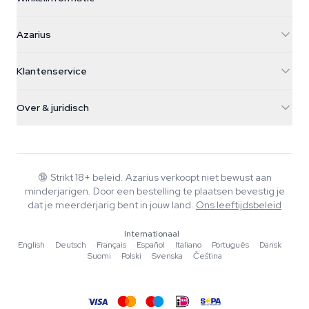
Azarius
Azarius
Galvaniweg 11
5482 TN Schijndel
Cannabiszaden
Klantenservice
Nederland
Paddo's
Verzendinfo
support@azarius.com
Smokeshop
Over & juridisch
+31(0)204897914
Retourbeleid
Smartshop
Over Azarius
Kwaliteitsgarantie
Herbshop
Wiki
Contact
Growshop
Blog
🔞
Strikt 18+ beleid. Azarius verkoopt niet bewust aan
Veelgestelde vragen
minderjarigen. Door een bestelling te plaatsen bevestig je
Muziek
Privacybeleid
dat je meerderjarig bent in jouw land.
Ons leeftijdsbeleid
Schrijvers
Internationaal
Redactionele normen
English
·
Deutsch
·
Français
·
Español
·
Italiano
·
Português
·
Dansk
·
Suomi
·
Polski
·
Svenska
·
Čeština
Tools & Calculators
Acties
Sitemap