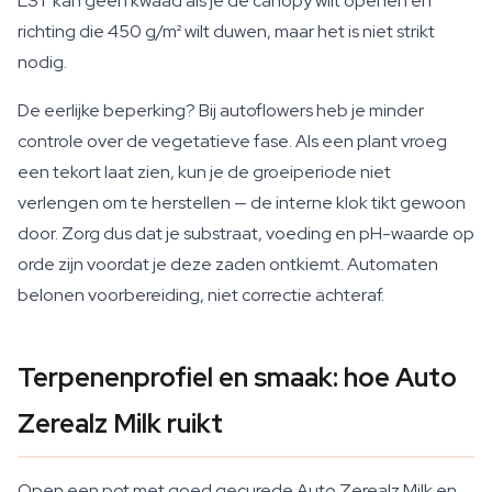
LST kan geen kwaad als je de canopy wilt openen en
richting die 450 g/m² wilt duwen, maar het is niet strikt
nodig.
De eerlijke beperking? Bij autoflowers heb je minder
controle over de vegetatieve fase. Als een plant vroeg
een tekort laat zien, kun je de groeiperiode niet
verlengen om te herstellen — de interne klok tikt gewoon
door. Zorg dus dat je substraat, voeding en pH-waarde op
orde zijn voordat je deze zaden ontkiemt. Automaten
belonen voorbereiding, niet correctie achteraf.
Terpenenprofiel en smaak: hoe Auto
Zerealz Milk ruikt
Open een pot met goed gecurede Auto Zerealz Milk en