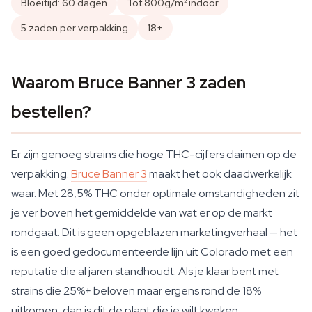
Bloeitijd: 60 dagen
Tot 800g/m² indoor
5 zaden per verpakking
18+
Waarom Bruce Banner 3 zaden
bestellen?
Er zijn genoeg strains die hoge THC-cijfers claimen op de
verpakking.
Bruce Banner 3
maakt het ook daadwerkelijk
waar. Met 28,5% THC onder optimale omstandigheden zit
je ver boven het gemiddelde van wat er op de markt
rondgaat. Dit is geen opgeblazen marketingverhaal — het
is een goed gedocumenteerde lijn uit Colorado met een
reputatie die al jaren standhoudt. Als je klaar bent met
strains die 25%+ beloven maar ergens rond de 18%
uitkomen, dan is dit de plant die je wilt kweken.