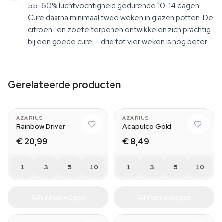
55-60% luchtvochtigheid gedurende 10-14 dagen.
Cure daarna minimaal twee weken in glazen potten. De
citroen- en zoete terpenen ontwikkelen zich prachtig
bij een goede cure — drie tot vier weken is nog beter.
Gerelateerde producten
AZARIUS
AZARIUS
Rainbow Driver
Acapulco Gold
€ 20,99
€ 8,49
1
3
5
10
1
3
5
10
In winkelwagen
In winkelwagen