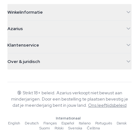
Winkelinformatie
Azarius
Azarius
Galvaniweg 11
5482 TN Schijndel
Cannabiszaden
Klantenservice
Nederland
Paddo's
Verzendinfo
support@azarius.com
Smokeshop
Over & juridisch
+31(0)204897914
Retourbeleid
Smartshop
Over Azarius
Kwaliteitsgarantie
Herbshop
Wiki
Contact
Growshop
Blog
🔞
Strikt 18+ beleid. Azarius verkoopt niet bewust aan
Veelgestelde vragen
minderjarigen. Door een bestelling te plaatsen bevestig je
Muziek
Privacybeleid
dat je meerderjarig bent in jouw land.
Ons leeftijdsbeleid
Schrijvers
Internationaal
Redactionele normen
English
·
Deutsch
·
Français
·
Español
·
Italiano
·
Português
·
Dansk
·
Suomi
·
Polski
·
Svenska
·
Čeština
Tools & Calculators