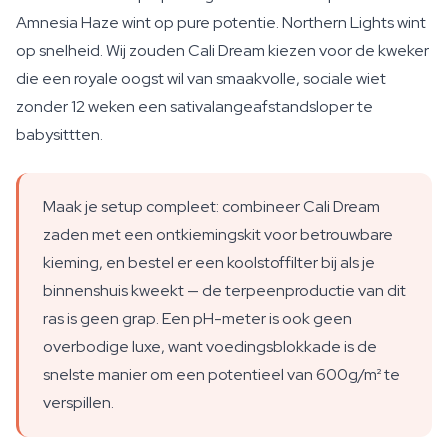
Amnesia Haze wint op pure potentie. Northern Lights wint
op snelheid. Wij zouden Cali Dream kiezen voor de kweker
die een royale oogst wil van smaakvolle, sociale wiet
zonder 12 weken een sativalangeafstandsloper te
babysittten.
Maak je setup compleet: combineer Cali Dream
zaden met een ontkiemingskit voor betrouwbare
kieming, en bestel er een koolstoffilter bij als je
binnenshuis kweekt — de terpeenproductie van dit
ras is geen grap. Een pH-meter is ook geen
overbodige luxe, want voedingsblokkade is de
snelste manier om een potentieel van 600g/m² te
verspillen.