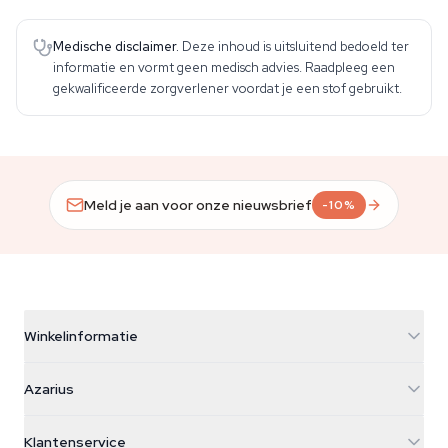
Medische disclaimer.
Deze inhoud is uitsluitend bedoeld ter
informatie en vormt geen medisch advies. Raadpleeg een
gekwalificeerde zorgverlener voordat je een stof gebruikt.
Meld je aan voor onze nieuwsbrief
-10%
Winkelinformatie
Azarius
Azarius
Galvaniweg 11
5482 TN Schijndel
Cannabiszaden
Klantenservice
Nederland