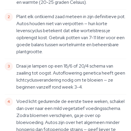
en warmte (20-25 graden Celsius).
Plant elk ontkiemd zaad meteen in zijn definitieve pot.
Autos houden niet van verpotten — hun korte
levenscyclus betekent dat elke wortelstress je
opbrengst kost. Gebruik potten van 7-11 liter voor een
goede balans tussen wortelruimte en beheersbare
plantgrootte.
Draai je lampen op een 18/6 of 20/4 schema van
zaailing tot oogst. Autoflowering genetica heeft geen
lichtcyclusverandering nodig om te bloeien — ze
beginnen vanzelf rond week 3-4.
Voed licht gedurende de eerste twee weken, schakel
dan over naar een mild vegetatief voedingsschema.
Zodra bloemen verschijnen, ga je over op
bloeivoeding. Autos zijn over het algemeen minder
hongerig dan fotoperiode strains — geef liever te