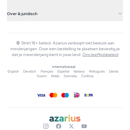
Paddo's
Verzendinfo
support@azarius.com
Smokeshop
Over & juridisch
+31(0)204897914
Retourbeleid
Smartshop
Over Azarius
Kwaliteitsgarantie
Herbshop
Wiki
Contact
Growshop
Blog
🔞
Strikt 18+ beleid. Azarius verkoopt niet bewust aan
Veelgestelde vragen
minderjarigen. Door een bestelling te plaatsen bevestig je
Muziek
Privacybeleid
dat je meerderjarig bent in jouw land.
Ons leeftijdsbeleid
Schrijvers
Internationaal
Redactionele normen
English
·
Deutsch
·
Français
·
Español
·
Italiano
·
Português
·
Dansk
·
Suomi
·
Polski
·
Svenska
·
Čeština
Tools & Calculators
Acties
Sitemap