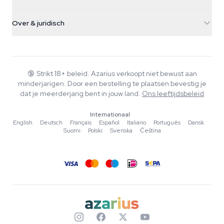
Paddo's
Verzendinfo
support@azarius.com
Smokeshop
Over & juridisch
+31(0)204897914
Retourbeleid
Smartshop
Over Azarius
Kwaliteitsgarantie
Herbshop
Wiki
Contact
Growshop
Blog
🔞
Strikt 18+ beleid. Azarius verkoopt niet bewust aan
Veelgestelde vragen
minderjarigen. Door een bestelling te plaatsen bevestig je
Muziek
Privacybeleid
dat je meerderjarig bent in jouw land.
Ons leeftijdsbeleid
Schrijvers
Internationaal
Redactionele normen
English
·
Deutsch
·
Français
·
Español
·
Italiano
·
Português
·
Dansk
·
Suomi
·
Polski
·
Svenska
·
Čeština
Tools & Calculators
Acties
Sitemap