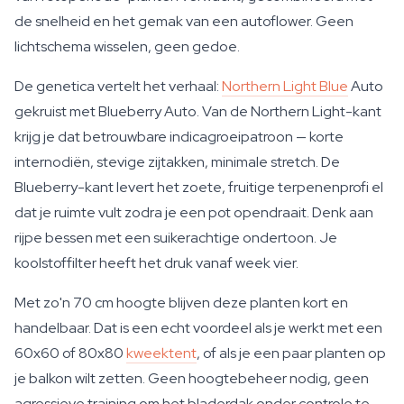
de snelheid en het gemak van een autoflower. Geen
lichtschema wisselen, geen gedoe.
De genetica vertelt het verhaal:
Northern Light Blue
Auto
gekruist met Blueberry Auto. Van de Northern Light-kant
krijg je dat betrouwbare indicagroeipatroon — korte
internodiën, stevige zijtakken, minimale stretch. De
Blueberry-kant levert het zoete, fruitige terpenenprofi el
dat je ruimte vult zodra je een pot opendraait. Denk aan
rijpe bessen met een suikerachtige ondertoon. Je
koolstoffilter heeft het druk vanaf week vier.
Met zo'n 70 cm hoogte blijven deze planten kort en
handelbaar. Dat is een echt voordeel als je werkt met een
60x60 of 80x80
kweektent
, of als je een paar planten op
je balkon wilt zetten. Geen hoogtebeheer nodig, geen
agressieve training om het bladerdak onder controle te