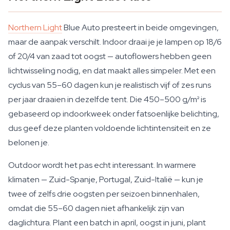
Northern Light
Blue Auto presteert in beide omgevingen,
maar de aanpak verschilt. Indoor draai je je lampen op 18/6
of 20/4 van zaad tot oogst — autoflowers hebben geen
lichtwisseling nodig, en dat maakt alles simpeler. Met een
cyclus van 55–60 dagen kun je realistisch vijf of zes runs
per jaar draaien in dezelfde tent. Die 450–500 g/m² is
gebaseerd op indoorkweek onder fatsoenlijke belichting,
dus geef deze planten voldoende lichtintensiteit en ze
belonen je.
Outdoor wordt het pas echt interessant. In warmere
klimaten — Zuid-Spanje, Portugal, Zuid-Italië — kun je
twee of zelfs drie oogsten per seizoen binnenhalen,
omdat die 55–60 dagen niet afhankelijk zijn van
daglichtura. Plant een batch in april, oogst in juni, plant