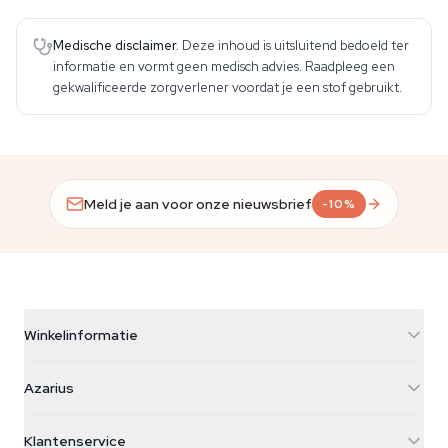
Medische disclaimer.
Deze inhoud is uitsluitend bedoeld ter
informatie en vormt geen medisch advies. Raadpleeg een
gekwalificeerde zorgverlener voordat je een stof gebruikt.
Meld je aan voor onze nieuwsbrief
-10%
Winkelinformatie
Azarius
Azarius
Galvaniweg 11
5482 TN Schijndel
Cannabiszaden
Klantenservice
Nederland