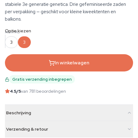
stabiele 3e generatie genetica. Drie gefeminiseerde zaden
per verpakking — geschikt voor kleine kweektenten en
balkons.
Optie kiezen
AANTAL
3
3
In winkelwagen
Gratis verzending inbegrepen
4.5
/5
van 781 beoordelingen
Beschrijving
Verzending & retour