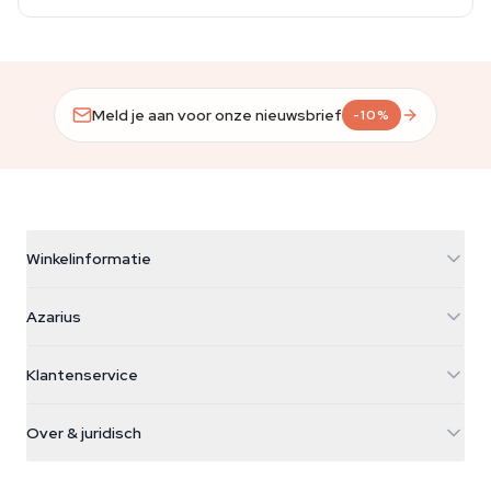
Meld je aan voor onze nieuwsbrief
-10%
Winkelinformatie
Azarius
Azarius
Galvaniweg 11
5482 TN Schijndel
Cannabiszaden
Klantenservice
Nederland
Paddo's
Verzendinfo
support@azarius.com
Smokeshop
Over & juridisch
+31(0)204897914
Retourbeleid
Smartshop
Over Azarius
Kwaliteitsgarantie