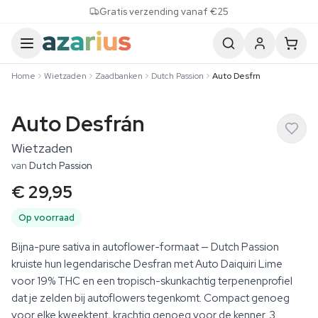
Skip to content
Gratis verzending vanaf €25
Home
Wietzaden
Zaadbanken
Dutch Passion
Auto Desfrn
Auto Desfrán
Wietzaden
van
Dutch Passion
€ 29,95
Op voorraad
Bijna-pure sativa in autoflower-formaat — Dutch Passion
kruiste hun legendarische Desfran met Auto Daiquiri Lime
voor 19% THC en een tropisch-skunkachtig terpenenprofiel
dat je zelden bij autoflowers tegenkomt. Compact genoeg
voor elke kweektent, krachtig genoeg voor de kenner. 3