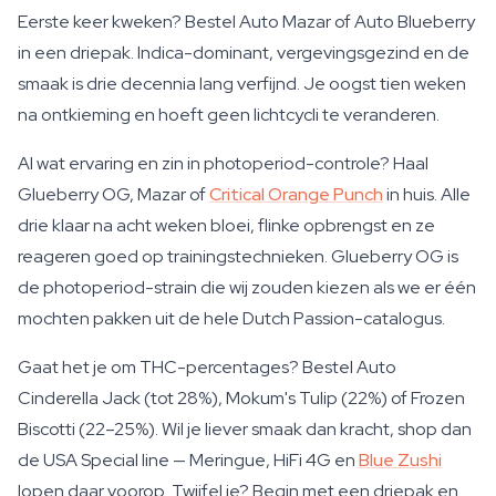
Eerste keer kweken? Bestel Auto Mazar of Auto Blueberry
in een driepak. Indica-dominant, vergevingsgezind en de
smaak is drie decennia lang verfijnd. Je oogst tien weken
na ontkieming en hoeft geen lichtcycli te veranderen.
Al wat ervaring en zin in photoperiod-controle? Haal
Glueberry OG, Mazar of
Critical Orange Punch
in huis. Alle
drie klaar na acht weken bloei, flinke opbrengst en ze
reageren goed op trainingstechnieken. Glueberry OG is
de photoperiod-strain die wij zouden kiezen als we er één
mochten pakken uit de hele Dutch Passion-catalogus.
Gaat het je om THC-percentages? Bestel Auto
Cinderella Jack (tot 28%), Mokum's Tulip (22%) of Frozen
Biscotti (22–25%). Wil je liever smaak dan kracht, shop dan
de USA Special line — Meringue, HiFi 4G en
Blue Zushi
lopen daar voorop. Twijfel je? Begin met een driepak en