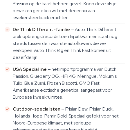
Passion op de kaart hebben gezet. Koop deze als je
bewezen genetica wilt met decennia aan
kwekersfeedback erachter.
De Think Different-familie
— Auto Think Different
brak opbrengstrecords toen hij uitkwam en staat nog
steeds tussen de zwaarste autoflowers die we
verkopen. Auto Think Big en Think Fast komen uit
dezelfde lijn.
USA Special line
— het importprogramma van Dutch
Passion. Glueberry OG, HiFi 4G, Meringue, Mokum's
Tulip, Blue Zushi, Frozen Biscotti, GMO Fast.
Amerikaanse exotische genetica, aangepast voor
Europese kweekruimtes.
Outdoor-specialisten
— Frisian Dew, Frisian Duck,
Hollands Hope, Pamir Gold. Speciaal gefokt voor het
Noord-Europese klimaat, met serieuze
schimmelresistentie en een korte bloeitijd.