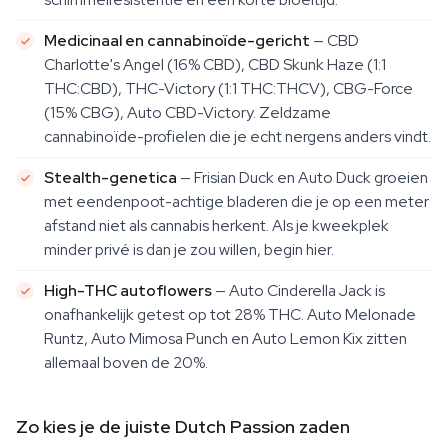
Medicinaal en cannabinoïde-gericht
— CBD
Charlotte's Angel (16% CBD), CBD Skunk Haze (1:1
THC:CBD), THC-Victory (1:1 THC:THCV), CBG-Force
(15% CBG), Auto CBD-Victory. Zeldzame
cannabinoïde-profielen die je echt nergens anders vindt.
Stealth-genetica
— Frisian Duck en Auto Duck groeien
met eendenpoot-achtige bladeren die je op een meter
afstand niet als cannabis herkent. Als je kweekplek
minder privé is dan je zou willen, begin hier.
High-THC autoflowers
— Auto Cinderella Jack is
onafhankelijk getest op tot 28% THC. Auto Melonade
Runtz, Auto Mimosa Punch en Auto Lemon Kix zitten
allemaal boven de 20%.
Zo kies je de juiste Dutch Passion zaden