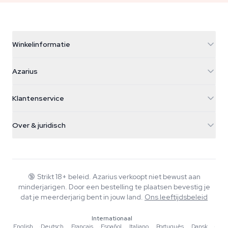
Winkelinformatie
Azarius
Azarius
Galvaniweg 11
5482 TN Schijndel
Cannabiszaden
Klantenservice
Nederland
Paddo's
Verzendinfo
support@azarius.com
Smokeshop
Over & juridisch
+31(0)204897914
Retourbeleid
Smartshop
Over Azarius
Kwaliteitsgarantie
Herbshop
Wiki
Contact
Growshop
Blog
🔞
Strikt 18+ beleid. Azarius verkoopt niet bewust aan
Veelgestelde vragen
minderjarigen. Door een bestelling te plaatsen bevestig je
Schrijvers
Privacybeleid
dat je meerderjarig bent in jouw land.
Ons leeftijdsbeleid
Redactionele normen
Internationaal
Tools & Calculators
English
·
Deutsch
·
Français
·
Español
·
Italiano
·
Português
·
Dansk
·