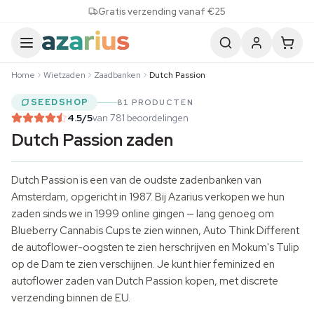
Skip to content
Gratis verzending vanaf €25
Home
Wietzaden
Zaadbanken
Dutch Passion
SEEDSHOP
81 PRODUCTEN
4.5
/5
van 781 beoordelingen
Dutch Passion zaden
Dutch Passion is een van de oudste zadenbanken van
Amsterdam, opgericht in 1987. Bij Azarius verkopen we hun
zaden sinds we in 1999 online gingen — lang genoeg om
Blueberry Cannabis Cups te zien winnen, Auto Think Different
de autoflower-oogsten te zien herschrijven en Mokum's Tulip
op de Dam te zien verschijnen. Je kunt hier feminized en
autoflower zaden
van Dutch Passion kopen, met discrete
verzending binnen de EU.