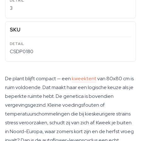
3
SKU
CSDP0180
De plant blijft compact — een
kweektent
van 80x80 cm is
ruim voldoende. Dat maakt haar een logische keuze als je
beperkte ruimte hebt. De genetica is bovendien
vergevingsgezind. Kleine voedingsfouten of
temperatuurschommelingen die bij kieskeurigere strains
stress veroorzaken, schudt zij van zich af. Kweek je buiten
in Noord-Europa, waar zomers kort zijn en de herfst vroeg
invalt? Dan is de autoflower-levenscyclus een echt