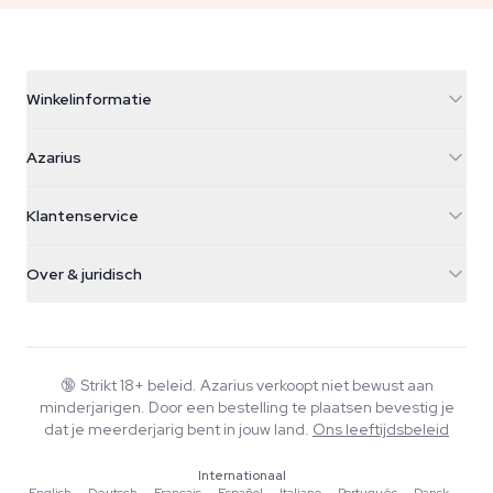
Winkelinformatie
Azarius
Azarius
Galvaniweg 11
5482 TN Schijndel
Cannabiszaden
Klantenservice
Nederland
Paddo's
Verzendinfo
support@azarius.com
Smokeshop
Over & juridisch
+31(0)204897914
Retourbeleid
Smartshop
Over Azarius
Kwaliteitsgarantie
Herbshop
Wiki
Contact
Growshop
Blog
🔞
Strikt 18+ beleid. Azarius verkoopt niet bewust aan
Veelgestelde vragen
minderjarigen. Door een bestelling te plaatsen bevestig je
Schrijvers
Privacybeleid
dat je meerderjarig bent in jouw land.
Ons leeftijdsbeleid
Redactionele normen
Internationaal
Tools & Calculators