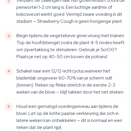
Verplant de zaailingen naar hun groeimedium zodra de
penwortel 1-2 cm lang is. Een luchtige aardmix of
kokosvezel werkt goed. Vermijd zware voeding in dit
stadium — Strawberry Cough is geen hongerige plant.
Begin tijdens de vegetatieve groei vroeg met trainen.
Top de hoofdstengel zodra de plant 4-5 nodes heeft
om zijvertakking te stimuleren. Gebruik je ScrOG?
Plaats je net op 40-50 cm boven de potrand.
Schakel naar een 12/12-lichtcyclus wanneer het
bladerdak ongeveer 60-70% van je scherm vult
(binnen). Reken op flinke stretch in de eerste 2-3
weken van de bloei — blijf takken door het net steken.
Houd een gematigd voedingsniveau aan tijdens de
bloei. Let op de lichte paarse verkleuring die zich in
latere weken kan ontwikkelen — dit is normaal en een
teken dat de plant rijpt.