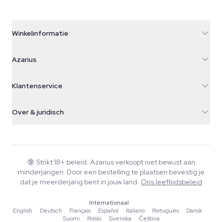
Winkelinformatie
Azarius
Azarius
Galvaniweg 11
5482 TN Schijndel
Cannabiszaden
Klantenservice
Nederland
Paddo's
Verzendinfo
support@azarius.com
Smokeshop
Over & juridisch
+31(0)204897914
Retourbeleid
Smartshop
Over Azarius
Kwaliteitsgarantie
Herbshop
Wiki
Contact
Growshop
Blog
🔞
Strikt 18+ beleid. Azarius verkoopt niet bewust aan
Veelgestelde vragen
minderjarigen. Door een bestelling te plaatsen bevestig je
Schrijvers
Privacybeleid
dat je meerderjarig bent in jouw land.
Ons leeftijdsbeleid
Redactionele normen
Internationaal
Tools & Calculators
English
·
Deutsch
·
Français
·
Español
·
Italiano
·
Português
·
Dansk
·
Suomi
·
Polski
·
Svenska
·
Čeština