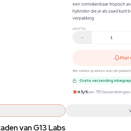
een onmiskenbaar tropisch a
hybriden die je als zaad kunt 
verpakking.
AANTAL
Mail
We mailen je alleen over dit produc
Gratis verzending inbegre
4.5
/5
van 781 beoordelingen
zaden van G13 Labs