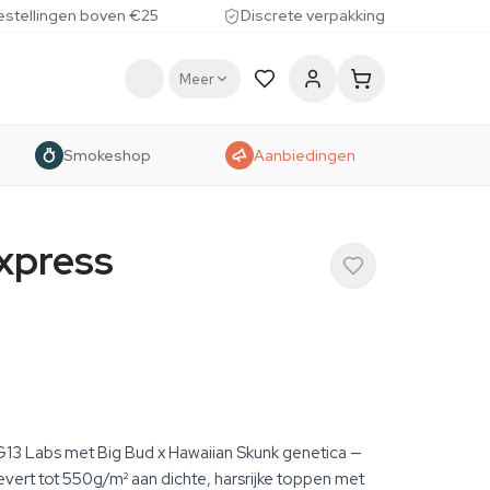
estellingen boven €25
Discrete verpakking
Meer
Smokeshop
Aanbiedingen
xpress
13 Labs met Big Bud x Hawaiian Skunk genetica —
levert tot 550g/m² aan dichte, harsrijke toppen met