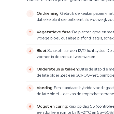
Ontkieming:
Gebruik de keukenpapier-metho
dat elke plant die ontkiemt als vrouwelijk 
Vegetatieve fase:
De planten groeien met g
vroege bloei, dus als je plafond laag is, sch
Bloei:
Schakel naar een 12/12 lichtcyclus. De
vormen in de eerste twee weken.
Ondersteun je takken:
Dit is de stap die 
de late bloei. Zet een SCROG-net, bamboest
Voeding:
Een standaard hybride voedingssche
de late bloei — dat kan de tropische terpe
Oogst en curing:
Knip op dag 55 (controlee
een donkere ruimte bij 18–21°C en 55–60% l