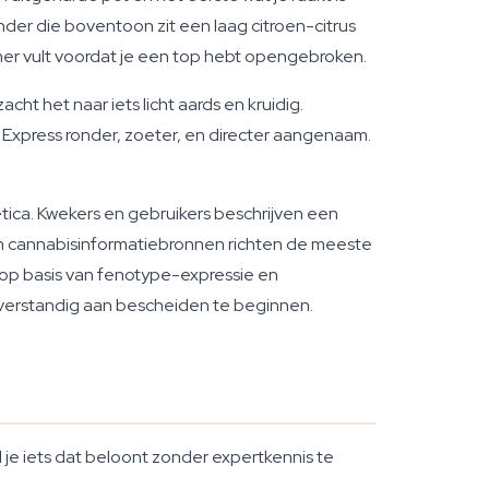
nder die boventoon zit een laag citroen-citrus
mer vult voordat je een top hebt opengebroken.
cht het naar iets licht aards en kruidig.
e Express ronder, zoeter, en directer aangenaam.
ica. Kwekers en gebruikers beschrijven een
an cannabisinformatiebronnen richten de meeste
n op basis van fenotype-expressie en
 verstandig aan bescheiden te beginnen.
 je iets dat beloont zonder expertkennis te