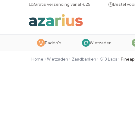
Skip to content
Gratis verzending vanaf €25
Bestel vóó
Paddo's
Wietzaden
Home
Wietzaden
Zaadbanken
G13 Labs
Pineap