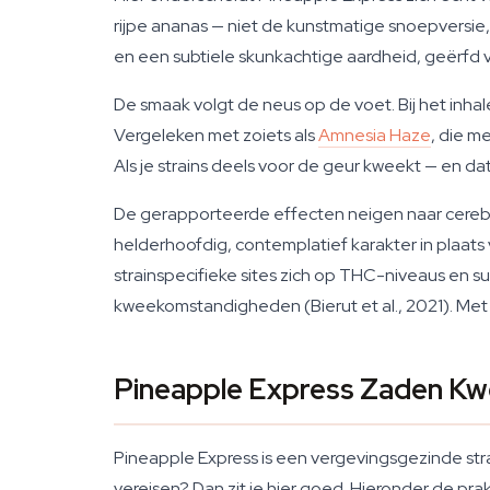
rijpe ananas — niet de kunstmatige snoepversie, 
en een subtiele skunkachtige aardheid, geërfd 
De smaak volgt de neus op de voet. Bij het inhaler
Vergeleken met zoiets als
Amnesia Haze
, die m
Als je strains deels voor de geur kweekt — en 
De gerapporteerde effecten neigen naar cerebr
helderhoofdig, contemplatief karakter in plaat
strainspecifieke sites zich op THC-niveaus en s
kweekomstandigheden (Bierut et al., 2021). Me
Pineapple Express Zaden Kw
Pineapple Express is een vergevingsgezinde stra
vereisen? Dan zit je hier goed. Hieronder de pra