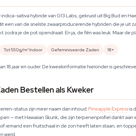
ndica-sativa hybride van G13 Labs, gekruist uit Big Bud en Hawa
it een van de snelste zwaarproducerende hybriden die je uit z
t zodra je de pot opendraait. En ja, de film was leuk. Maar de pla
Tot 550g/m² Indoor
Gefeminiseerde Zaden
18+
an 18 jaar en ouder. De kweekinformatie hieronder is geschreven
aden Bestellen als Kweker
msterren-status zijn meer naam dan inhoud.
Pineapple Express
is 
toppen — met Hawaiian Skunk, die zijn terpenenprofiel dankt aan
sof iemand een fruitschaal in de zon heeft laten staan, en toppen
en werd.