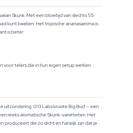
iian Skunk. Met een bloeitijd van slechts 55
aad kunt kweken. Het tropische ananasaroma is
nt is beter.
 voor telers die in hun eigen setup werken.
de uitzondering. G13 Labs kruiste Big Bud — een
 een reeks aromatische Skunk-variëteiten. Het
 produceert die zo dicht en harsrijk zijn dat je