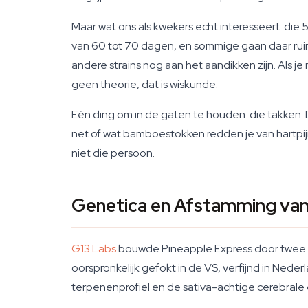
Maar wat ons als kwekers echt interesseert: die 
van 60 tot 70 dagen, en sommige gaan daar ruim 
andere strains nog aan het aandikken zijn. Als je
geen theorie, dat is wiskunde.
Eén ding om in de gaten te houden: die takken
net of wat bamboestokken redden je van hartpij
niet die persoon.
Genetica en Afstamming van
G13 Labs
bouwde Pineapple Express door twee ge
oorspronkelijk gefokt in de VS, verfijnd in Nede
terpenenprofiel en de sativa-achtige cerebrale e