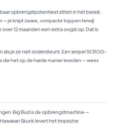
kbaar opbrengstpotentieel zitten in het bereik
 — je knipt zware, compacte toppen terwijl
 je over 12 maanden een extra oogst op. Dat is
 als je ze niet ondersteunt. Een simpel SCROG-
s die het op de harde manier leerden — wees
engen. Big Bud is de opbrengstmachine —
 Hawaiian Skunk levert het tropische
.