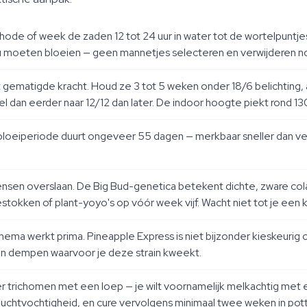
de of week de zaden 12 tot 24 uur in water tot de wortelpuntj
zou moeten bloeien — geen mannetjes selecteren en verwijderen n
ematigde kracht. Houd ze 3 tot 5 weken onder 18/6 belichting, af
akel dan eerder naar 12/12 dan later. De indoor hoogte piekt rond 1
 bloeiperiode duurt ongeveer 55 dagen — merkbaar sneller dan veel
mensen overslaan. De Big Bud-genetica betekent dichte, zware cola
okken of plant-yoyo's op vóór week vijf. Wacht niet tot je een k
ma werkt prima. Pineapple Express is niet bijzonder kieskeurig ov
nen dempen waarvoor je deze strain kweekt.
r trichomen met een loep — je wilt voornamelijk melkachtig met e
uchtvochtigheid, en cure vervolgens minimaal twee weken in pott