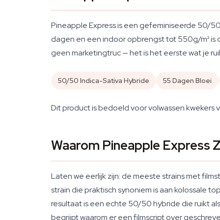
Pineapple Express is een gefeminiseerde 50/50 i
dagen en een indoor opbrengst tot 550g/m² is d
geen marketingtruc — het is het eerste wat je ruik
50/50 Indica-Sativa Hybride
55 Dagen Bloei
Dit product is bedoeld voor volwassen kwekers v
Waarom Pineapple Express Z
Laten we eerlijk zijn: de meeste strains met fil
strain die praktisch synoniem is aan kolossale 
resultaat is een echte 50/50 hybride die ruikt al
begrijpt waarom er een filmscript over geschrev