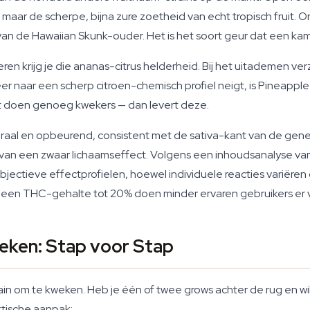
maar de scherpe, bijna zure zoetheid van echt tropisch fruit. O
van de Hawaiian Skunk-ouder. Het is het soort geur dat een ka
en krijg je die ananas-citrus helderheid. Bij het uitademen verza
eer naar een scherp citroen-chemisch profiel neigt, is Pineappl
dat doen genoeg kwekers — dan levert deze.
aal en opbeurend, consistent met de sativa-kant van de genet
s van een zwaar lichaamseffect. Volgens een inhoudsanalyse v
ubjectieve effectprofielen, hoewel individuele reacties variëre
t een THC-gehalte tot 20% doen minder ervaren gebruikers er
eken: Stap voor Stap
in om te kweken. Heb je één of twee grows achter de rug en wil
ktische aanpak: