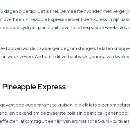
55 dagen bloeitijd. Dat is snel. De meeste hybriden met vergelij
overheen. Pineapple Express verdient de 'Express' in zijn naam
 meerdere cycli per jaar draait, levert die bespaarde week-plus
. De toppen worden zwaar genoeg om stengels te laten knappen
n in week zeven. We horen dit verhaal vaak genoeg van kweker
 Pineapple Express
vestigde ouderstrains te kruisen, die elk iets eigens meebr
rland, en bekend om de zwaarste cola's in de indica-genenpool.
ffecten, afkomstig uit een lijn van aromatische Skunk-cultivars