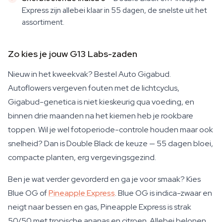
Express zijn allebei klaar in 55 dagen, de snelste uit het
assortiment.
Zo kies je jouw G13 Labs-zaden
Nieuw in het kweekvak? Bestel Auto Gigabud.
Autoflowers vergeven fouten met de lichtcyclus,
Gigabud-genetica is niet kieskeurig qua voeding, en
binnen drie maanden na het kiemen heb je rookbare
toppen. Wil je wel fotoperiode-controle houden maar ook
snelheid? Dan is Double Black de keuze — 55 dagen bloei,
compacte planten, erg vergevingsgezind.
Ben je wat verder gevorderd en ga je voor smaak? Kies
Blue OG of
Pineapple Express
. Blue OG is indica-zwaar en
neigt naar bessen en gas, Pineapple Express is strak
50/50 met tropische ananas en citroen. Allebei belonen