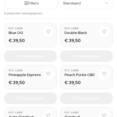
Filters
Standaard
6 producten weergegeven
G13 LABS
G13 LABS
Blue OG
Double Black
€ 39,50
€ 39,50
In winkelwagen
In winkelwagen
G13 LABS
G13 LABS
Pineapple Express
Peach Purée CBD
€ 39,50
€ 39,50
In winkelwagen
In winkelwagen
G13 LABS
G13 LABS
Auto Gigabud
Gigabud