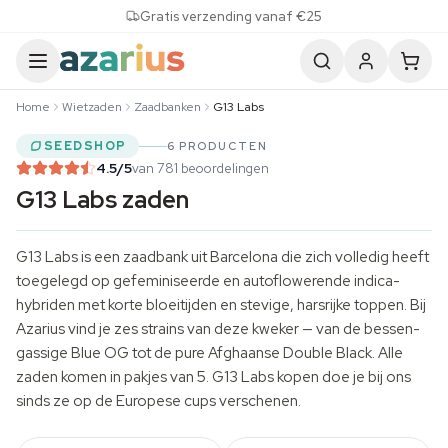
Skip to content
Gratis verzending vanaf €25
Home
Wietzaden
Zaadbanken
G13 Labs
SEEDSHOP
6 PRODUCTEN
4.5
/5
van 781 beoordelingen
G13 Labs zaden
G13 Labs is een zaadbank uit Barcelona die zich volledig heeft
toegelegd op gefeminiseerde en autoflowerende indica-
hybriden met korte bloeitijden en stevige, harsrijke toppen. Bij
Azarius vind je zes strains van deze kweker — van de bessen-
gassige Blue OG tot de pure Afghaanse Double Black. Alle
zaden komen in pakjes van 5. G13 Labs kopen doe je bij ons
sinds ze op de Europese cups verschenen.