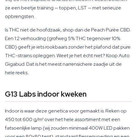
ze een beetje training — toppen, LST — met serieuze
opbrengsten.
Is THC niet de hoofdzaak, shop dan de Peach Purée CBD.
Een 1:2 verhouding (grofweg 5% THC tegenover 10%
CBD) geeft je iets rookbaars zonder het plafond dat pure
THC-strains opleggen. Weet je het écht niet? Koop Auto
Gigabud. Dat is het meest narrensichere zaadje uit de
hele reeks.
G13 Labs indoor kweken
Indoor is waar deze genetica voor gemaakt is. Reken op
450 tot 600 g/m² over het hele assortiment met een
fatsoenlijke lamp (wij zouden minimaal 400W LED pakken
voor een 80x80 tent), standaard flessenvoeding en een