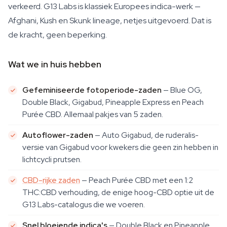
verkeerd. G13 Labs is klassiek Europees indica-werk —
Afghani, Kush en Skunk lineage, netjes uitgevoerd. Dat is
de kracht, geen beperking.
Wat we in huis hebben
Gefeminiseerde fotoperiode-zaden
— Blue OG,
Double Black, Gigabud, Pineapple Express en Peach
Purée CBD. Allemaal pakjes van 5 zaden.
Autoflower-zaden
— Auto Gigabud, de ruderalis-
versie van Gigabud voor kwekers die geen zin hebben in
lichtcycli prutsen.
CBD-rijke zaden
— Peach Purée CBD met een 1:2
THC:CBD verhouding, de enige hoog-CBD optie uit de
G13 Labs-catalogus die we voeren.
Snel bloeiende indica's
— Double Black en Pineapple