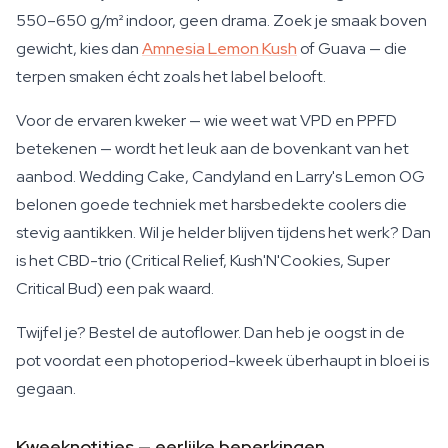
550–650 g/m² indoor, geen drama. Zoek je smaak boven
gewicht, kies dan
Amnesia Lemon Kush
of Guava — die
terpen smaken écht zoals het label belooft.
Voor de ervaren kweker — wie weet wat VPD en PPFD
betekenen — wordt het leuk aan de bovenkant van het
aanbod. Wedding Cake, Candyland en Larry's Lemon OG
belonen goede techniek met harsbedekte coolers die
stevig aantikken. Wil je helder blijven tijdens het werk? Dan
is het CBD-trio (Critical Relief, Kush'N'Cookies, Super
Critical Bud) een pak waard.
Twijfel je? Bestel de autoflower. Dan heb je oogst in de
pot voordat een photoperiod-kweek überhaupt in bloei is
gegaan.
Kweeknotities — eerlijke beperkingen