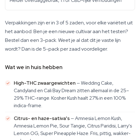
Helder overdaggebruik, 1:1 of CBD-rijke verhoudingen
Verpakkingen zijn er in 3 of 5 zaden, voor elke variëteit uit
het aanbod. Ben je een nieuwe cultivar aan het testen?
Bestel dan een 3-pack. Weet je al dat dit je vaste lijn
wordt? Dan is de 5-pack per zaad voordeliger.
Wat we in huis hebben
High-THC zwaargewichten
— Wedding Cake,
Candyland en Cali Bay Dream zitten allemaal in de 25–
29% THC-range. Kosher Kush haalt 27% in een 100%
indica-frame.
Citrus- en haze-sativa's
— Amnesia Lemon Kush,
Amnesia Lemon Pie, Sour Tangie, Citrus Paridisi, Larry's
Lemon OG, Super Pineapple Haze. Fris, pittig, wakker-