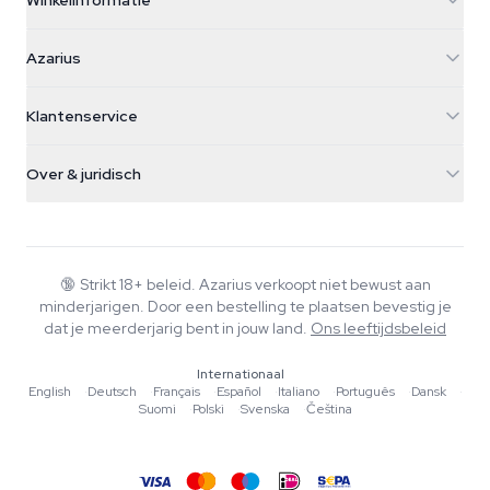
Winkelinformatie
Azarius
Azarius
Galvaniweg 11
5482 TN Schijndel
Cannabiszaden
Klantenservice
Nederland
Paddo's
Verzendinfo
support@azarius.com
Smokeshop
Over & juridisch
+31(0)204897914
Retourbeleid
Smartshop
Over Azarius
Kwaliteitsgarantie
Herbshop
Wiki
Contact
Growshop
Blog
🔞
Strikt 18+ beleid. Azarius verkoopt niet bewust aan
Veelgestelde vragen
minderjarigen. Door een bestelling te plaatsen bevestig je
Schrijvers
Privacybeleid
dat je meerderjarig bent in jouw land.
Ons leeftijdsbeleid
Redactionele normen
Internationaal
Tools & Calculators
English
·
Deutsch
·
Français
·
Español
·
Italiano
·
Português
·
Dansk
·
Suomi
·
Polski
·
Svenska
·
Čeština
Acties
Sitemap