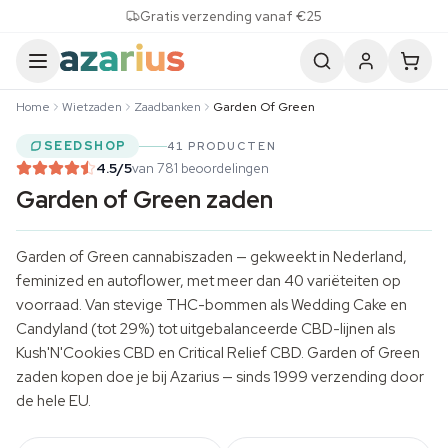
Skip to content
Gratis verzending vanaf €25
Home
Wietzaden
Zaadbanken
Garden Of Green
SEEDSHOP
41 PRODUCTEN
4.5
/5
van 781 beoordelingen
Garden of Green zaden
Garden of Green cannabiszaden — gekweekt in Nederland,
feminized en autoflower, met meer dan 40 variëteiten op
voorraad. Van stevige THC-bommen als Wedding Cake en
Candyland (tot 29%) tot uitgebalanceerde CBD-lijnen als
Kush'N'Cookies CBD en Critical Relief CBD. Garden of Green
zaden kopen doe je bij Azarius — sinds 1999 verzending door
de hele EU.