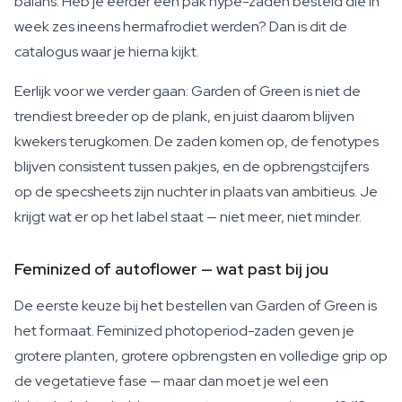
balans. Heb je eerder een pak hype-zaden besteld die in
week zes ineens hermafrodiet werden? Dan is dit de
catalogus waar je hierna kijkt.
Eerlijk voor we verder gaan: Garden of Green is niet de
trendiest breeder op de plank, en juist daarom blijven
kwekers terugkomen. De zaden komen op, de fenotypes
blijven consistent tussen pakjes, en de opbrengstcijfers
op de specsheets zijn nuchter in plaats van ambitieus. Je
krijgt wat er op het label staat — niet meer, niet minder.
Feminized of autoflower — wat past bij jou
De eerste keuze bij het bestellen van Garden of Green is
het formaat. Feminized photoperiod-zaden geven je
grotere planten, grotere opbrengsten en volledige grip op
de vegetatieve fase — maar dan moet je wel een