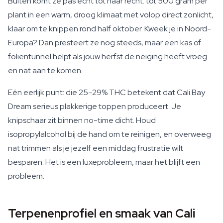
Buiten komt ze pas echt tot haar recht: tot 500 gram per
plant in een warm, droog klimaat met volop direct zonlicht,
klaar om te knippen rond half oktober. Kweek je in Noord-
Europa? Dan presteert ze nog steeds, maar een kas of
folientunnel helpt als jouw herfst de neiging heeft vroeg
en nat aan te komen.
Eén eerlijk punt: die 25–29% THC betekent dat Cali Bay
Dream serieus plakkerige toppen produceert. Je
knipschaar zit binnen no-time dicht. Houd
isopropylalcohol bij de hand om te reinigen, en overweeg
nat trimmen als je jezelf een middag frustratie wilt
besparen. Het is een luxeprobleem, maar het blijft een
probleem.
Terpenenprofiel en smaak van Cali