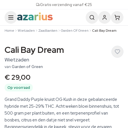
Skip to content
Gratis verzending vanaf €25
Home
Wietzaden
Zaadbanken
Garden Of Green
Cali Bay Dream
Cali Bay Dream
Wietzaden
van
Garden of Green
€ 29,00
Op voorraad
Grand Daddy Purple kruist OG Kush in deze gebalanceerde
hybride met 25-29% THC. Acht weken bloei binnenshuis, tot
500 gram per plant buiten, en een terpenenprofiel van
bosbes, citrus en den dat je niet snel vergeet.
Beginnersvriendelijk in de kweek, stevig voor de ervaren