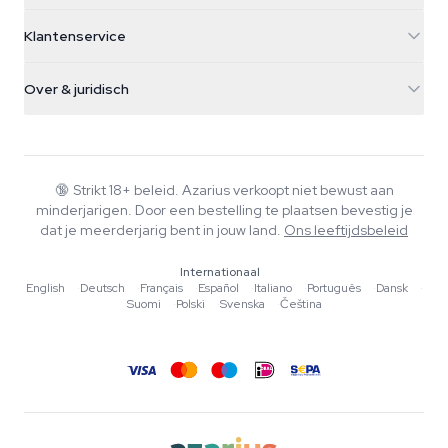
5482 TN Schijndel
Cannabiszaden
Klantenservice
Nederland
Paddo's
Verzendinfo
support@azarius.com
Smokeshop
Over & juridisch
+31(0)204897914
Retourbeleid
Smartshop
Over Azarius
Kwaliteitsgarantie
Herbshop
Wiki
Contact
Growshop
Blog
🔞
Strikt 18+ beleid. Azarius verkoopt niet bewust aan
Veelgestelde vragen
minderjarigen. Door een bestelling te plaatsen bevestig je
Muziek
Privacybeleid
dat je meerderjarig bent in jouw land.
Ons leeftijdsbeleid
Schrijvers
Internationaal
Redactionele normen
English
·
Deutsch
·
Français
·
Español
·
Italiano
·
Português
·
Dansk
·
Suomi
·
Polski
·
Svenska
·
Čeština
Tools & Calculators
Acties
Sitemap