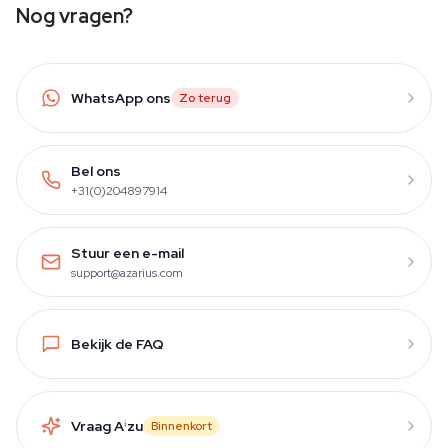
Nog vragen?
WhatsApp ons
Zo terug
Bel ons
+31(0)204897914
Stuur een e-mail
support@azarius.com
Bekijk de FAQ
Vraag A
i
zu
Binnenkort