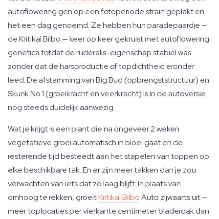
autoflowering gen op een fotoperiode strain geplakt en
het een dag genoemd. Ze hebben hun paradepaardje —
de Kritikal Bilbo — keer op keer gekruist met autoflowering
genetica totdat de ruderalis-eigenschap stabiel was
zonder dat de harsproductie of topdichtheid eronder
leed. De afstamming van Big Bud (opbrengststructuur) en
Skunk No.1 (groeikracht en veerkracht) is in de autoversie
nog steeds duidelijk aanwezig.
Wat je krijgt is een plant die na ongeveer 2 weken
vegetatieve groei automatisch in bloei gaat en de
resterende tijd besteedt aan het stapelen van toppen op
elke beschikbare tak. En er zijn meer takken dan je zou
verwachten van iets dat zo laag blijft. In plaats van
omhoog te rekken, groeit
Kritikal Bilbo
Auto zijwaarts uit —
meer toplocaties per vierkante centimeter bladerdak dan